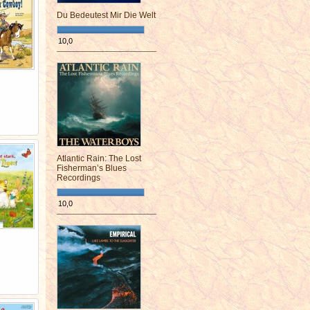
Du Bedeutest Mir Die Welt
10,0
¯¯¯¯¯¯¯¯¯¯¯¯¯¯¯¯¯¯¯¯¯¯¯¯
Atlantic Rain: The Lost
Fisherman’s Blues
Recordings
10,0
¯¯¯¯¯¯¯¯¯¯¯¯¯¯¯¯¯¯¯¯¯¯¯¯