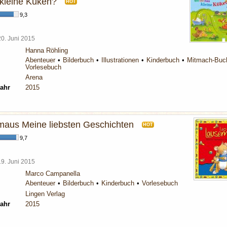
 kleine Küken?
HOT
9,3
20. Juni 2015
Hanna Röhling
Abenteuer
Bilderbuch
Illustrationen
Kinderbuch
Mitmach-Buc
Vorlesebuch
Arena
ahr
2015
aus Meine liebsten Geschichten
HOT
9,7
19. Juni 2015
Marco Campanella
Abenteuer
Bilderbuch
Kinderbuch
Vorlesebuch
Lingen Verlag
ahr
2015