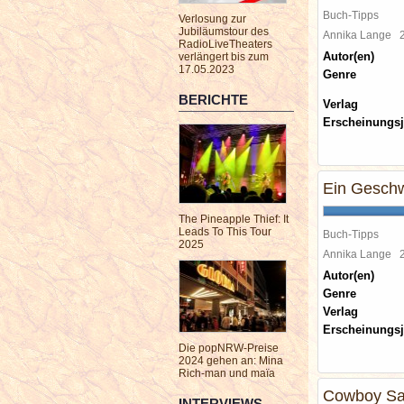
Buch-Tipps
Verlosung zur
Jubiläumstour des
Annika Lange
RadioLiveTheaters
Autor(en)
verlängert bis zum
17.05.2023
Genre
BERICHTE
Verlag
Erscheinungsj
Ein Geschw
The Pineapple Thief: It
Leads To This Tour
Buch-Tipps
2025
Annika Lange
Autor(en)
Genre
Verlag
Erscheinungsj
Die popNRW-Preise
2024 gehen an: Mina
Rich-man und maïa
Cowboy Sa
INTERVIEWS