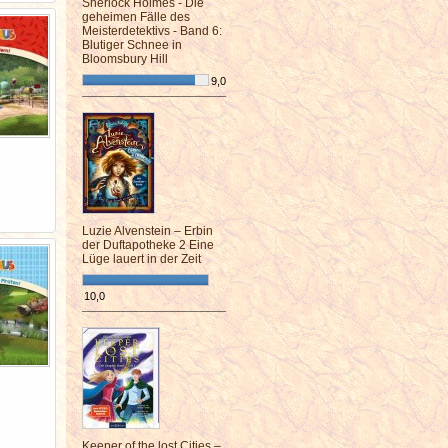
Sherlock Holmes - Die
geheimen Fälle des
Meisterdetektivs - Band 6:
Blutiger Schnee in
Bloomsbury Hill
9,0
¯¯¯¯¯¯¯¯¯¯¯¯¯¯¯¯¯¯¯¯¯¯¯¯
Luzie Alvenstein – Erbin
der Duftapotheke 2 Eine
Lüge lauert in der Zeit
10,0
¯¯¯¯¯¯¯¯¯¯¯¯¯¯¯¯¯¯¯¯¯¯¯¯
Keeper of the lost Cities –