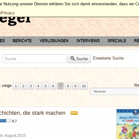
ie Nutzung unserer Dienste erklären Sie sich damit einverstanden, dass wir 
ePrivacy
TES
BERICHTE
VERLOSUNGEN
INTERVIEWS
SPECIALS
RE
Erweiterte Suche
Suche
- zeige
Re
1
2
3
4
5
6
7
8
9
10
hichten, die stark machen
HOT
8,7
26. August 2015