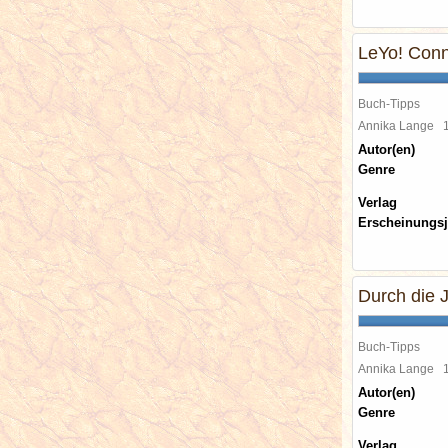
LeYo! Conn
Buch-Tipps
Annika Lange
Autor(en)
Genre
Verlag
Erscheinungsj
Durch die J
Buch-Tipps
Annika Lange
Autor(en)
Genre
Verlag