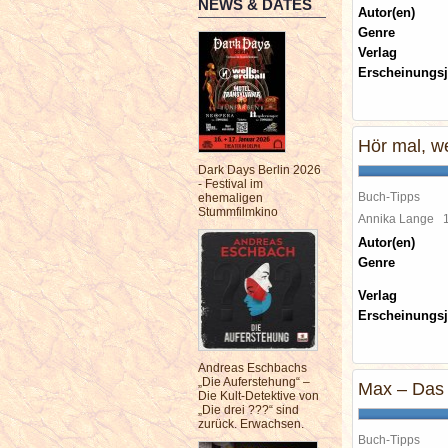
NEWS & DATES
Autor(en)
Genre
Verlag
Erscheinungsj
Hör mal, w
Dark Days Berlin 2026
- Festival im
Buch-Tipps
ehemaligen
Stummfilmkino
Annika Lange
Autor(en)
Genre
Verlag
Erscheinungsj
Andreas Eschbachs
„Die Auferstehung“ –
Max – Das 
Die Kult-Detektive von
„Die drei ???“ sind
zurück. Erwachsen.
Buch-Tipps