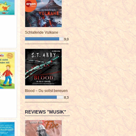
Schlafende Vulkane
9,0
¯¯¯¯¯¯¯¯¯¯¯¯¯¯¯¯¯¯¯¯¯¯¯¯
Blood – Du sollst bereuen
8,3
¯¯¯¯¯¯¯¯¯¯¯¯¯¯¯¯¯¯¯¯¯¯¯¯
REVIEWS "MUSIK"