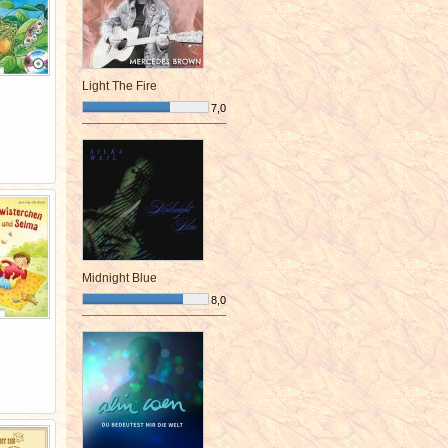
Light The Fire
7,0
¯¯¯¯¯¯¯¯¯¯¯¯¯¯¯¯¯¯¯¯¯¯¯¯
Midnight Blue
8,0
¯¯¯¯¯¯¯¯¯¯¯¯¯¯¯¯¯¯¯¯¯¯¯¯