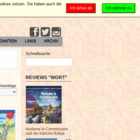
Cookies setzen. Sie haben auch die
Ich lehne ab
Ich stimme zu
DAKTION
LINKS
ARCHIV
Schnellsuche:
REVIEWS "WORT"
ihenfolge
Madame le Commissaire
und die tödliche Rallye