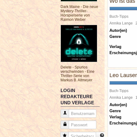
Wo ist das
Dark Maine - Die neue
Mystery-Thriller-
Hörspielserie von
Buch-Tipps
Raimon Weber
Annika Lange
Autor(en)
Genre
Verlag
Erscheinungsj
Delete - Spurlos
verschwinden - Eine
Leo Lausem
Thriller-Serie von
Markus B. Altmeyer
LOGIN
Buch-Tipps
REDAKTEURE
Annika Lange
UND VERLAGE
Autor(en)
Genre
Benutzername
Verlag
Erscheinungsj
Passwort
Sicherheitscode