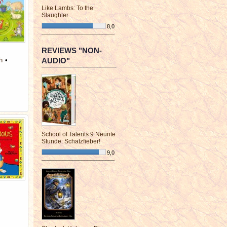
Like Lambs: To the
Slaughter
8,0
¯¯¯¯¯¯¯¯¯¯¯¯¯¯¯¯¯¯¯¯¯¯¯¯
REVIEWS "NON-
h
AUDIO"
School of Talents 9 Neunte
Stunde: Schatzfieber!
9,0
¯¯¯¯¯¯¯¯¯¯¯¯¯¯¯¯¯¯¯¯¯¯¯¯