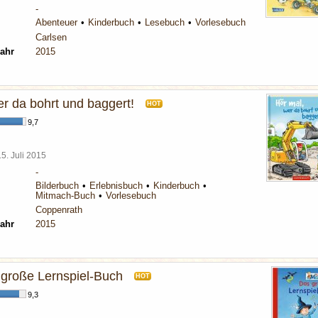
-
Abenteuer
Kinderbuch
Lesebuch
Vorlesebuch
Carlsen
ahr
2015
er da bohrt und baggert!
HOT
9,7
15. Juli 2015
-
Bilderbuch
Erlebnisbuch
Kinderbuch
Mitmach-Buch
Vorlesebuch
Coppenrath
ahr
2015
große Lernspiel-Buch
HOT
9,3