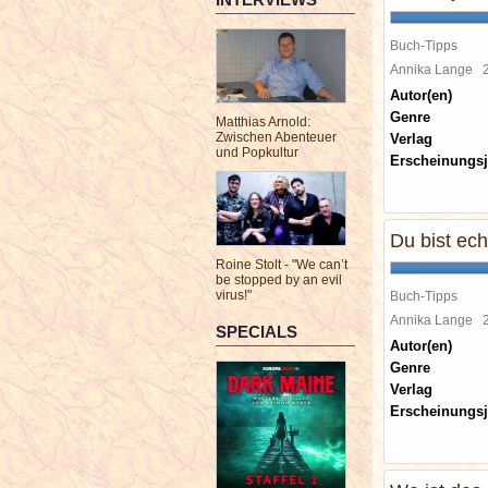
Buch-Tipps
Annika Lange
Autor(en)
Genre
Matthias Arnold:
Zwischen Abenteuer
Verlag
und Popkultur
Erscheinungsj
Du bist echt
Roine Stolt - "We can’t
be stopped by an evil
virus!"
Buch-Tipps
Annika Lange
SPECIALS
Autor(en)
Genre
Verlag
Erscheinungsj