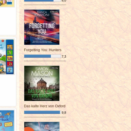
8,0
¯¯¯¯¯¯¯¯¯¯¯¯¯¯¯¯¯¯¯¯¯¯¯¯
Forgetting You: Hunters
7,3
¯¯¯¯¯¯¯¯¯¯¯¯¯¯¯¯¯¯¯¯¯¯¯¯
Das kalte Herz von Oxford
9,8
¯¯¯¯¯¯¯¯¯¯¯¯¯¯¯¯¯¯¯¯¯¯¯¯