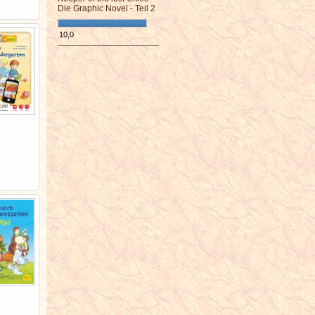
Die Graphic Novel - Teil 2
10,0
¯¯¯¯¯¯¯¯¯¯¯¯¯¯¯¯¯¯¯¯¯¯¯¯