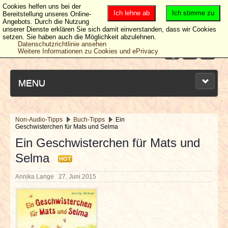
Cookies helfen uns bei der
Ich lehne ab
Ich stimme zu
Bereitstellung unseres Online-
Angebots. Durch die Nutzung
unserer Dienste erklären Sie sich damit einverstanden, dass wir Cookies
setzen. Sie haben auch die Möglichkeit abzulehnen.
Datenschutzrichtlinie ansehen
Weitere Informationen zu Cookies und ePrivacy
MENU
Non-Audio-Tipps
Buch-Tipps
Ein
Geschwisterchen für Mats und Selma
NEUESTE ARTIKEL
Ein Geschwisterchen für Mats und
Selma
NEWS & DATES
HOT
Annika Lange
27. Juni 2015
BERICHTE
VERLOSUNGEN