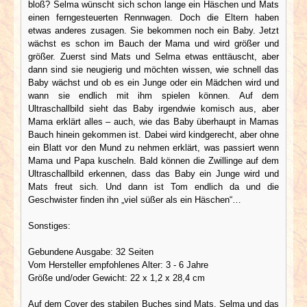
bloß? Selma wünscht sich schon lange ein Häschen und Mats
einen ferngesteuerten Rennwagen. Doch die Eltern haben
etwas anderes zusagen. Sie bekommen noch ein Baby. Jetzt
wächst es schon im Bauch der Mama und wird größer und
größer. Zuerst sind Mats und Selma etwas enttäuscht, aber
dann sind sie neugierig und möchten wissen, wie schnell das
Baby wächst und ob es ein Junge oder ein Mädchen wird und
wann sie endlich mit ihm spielen können. Auf dem
Ultraschallbild sieht das Baby irgendwie komisch aus, aber
Mama erklärt alles – auch, wie das Baby überhaupt in Mamas
Bauch hinein gekommen ist. Dabei wird kindgerecht, aber ohne
ein Blatt vor den Mund zu nehmen erklärt, was passiert wenn
Mama und Papa kuscheln. Bald können die Zwillinge auf dem
Ultraschallbild erkennen, dass das Baby ein Junge wird und
Mats freut sich. Und dann ist Tom endlich da und die
Geschwister finden ihn „viel süßer als ein Häschen“…
Sonstiges:
Gebundene Ausgabe: 32 Seiten
Vom Hersteller empfohlenes Alter: 3 - 6 Jahre
Größe und/oder Gewicht: 22 x 1,2 x 28,4 cm
Auf dem Cover des stabilen Buches sind Mats, Selma und das