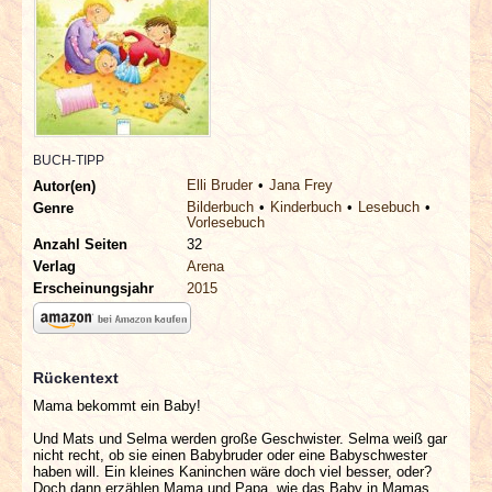
INTERVIEWS
SPECIALS
REDAKTION
BUCH-TIPP
LINKS
Elli Bruder
Jana Frey
Autor(en)
Bilderbuch
Kinderbuch
Lesebuch
Genre
Vorlesebuch
ARCHIV
Anzahl Seiten
32
Verlag
Arena
Erscheinungsjahr
2015
Rückentext
Mama bekommt ein Baby!
Und Mats und Selma werden große Geschwister. Selma weiß gar
nicht recht, ob sie einen Babybruder oder eine Babyschwester
haben will. Ein kleines Kaninchen wäre doch viel besser, oder?
Doch dann erzählen Mama und Papa, wie das Baby in Mamas