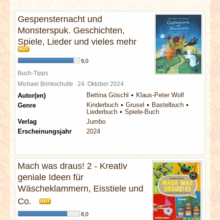
INTERVIEWS
Gespensternacht und
Monsterspuk. Geschichten,
SPECIALS
Spiele, Lieder und vieles mehr
HOT
REDAKTION
9,0
Buch-Tipps
LINKS
Michael Brinkschulte
24. Oktober 2024
Bettina Göschl
Klaus-Peter Wolf
Autor(en)
Kinderbuch
Grusel
Bastelbuch
Genre
ARCHIV
Liederbuch
Spiele-Buch
Verlag
Jumbo
Erscheinungsjahr
2024
Mach was draus! 2 - Kreativ
geniale Ideen für
Wäscheklammern, Eisstiele und
Co.
HOT
8,0