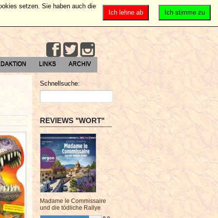
Cookies setzen. Sie haben auch die
Ich lehne ab
Ich stimme zu
DAKTION
LINKS
ARCHIV
Schnellsuche:
REVIEWS "WORT"
Madame le Commissaire
und die tödliche Rallye