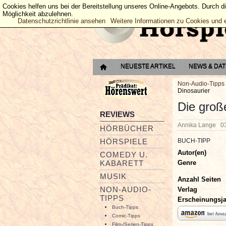
Cookies helfen uns bei der Bereitstellung unseres Online-Angebots. Durch d
Möglichkeit abzulehnen.
Datenschutzrichtlinie ansehen
Weitere Informationen zu Cookies und 
NEUESTE ARTIKEL
NEWS & DA
Non-Audio-Tipps
Dinosaurier
Die groß
REVIEWS
Annika Lange
0
HÖRBÜCHER
HÖRSPIELE
BUCH-TIPP
Autor(en)
COMEDY U.
Genre
KABARETT
MUSIK
Anzahl Seiten
NON-AUDIO-
Verlag
TIPPS
Erscheinungsj
Buch-Tipps
Comic-Tipps
Film-/Serien-Tipps