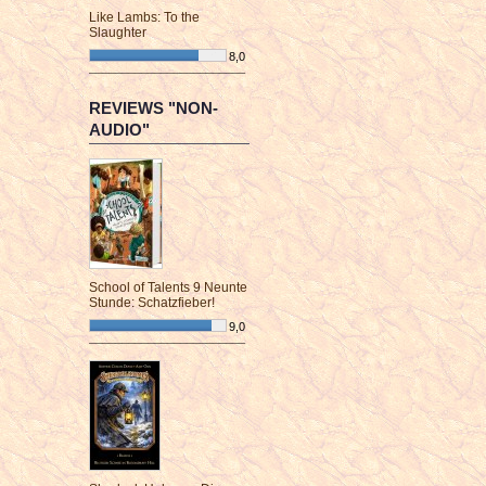
Like Lambs: To the
Slaughter
8,0
¯¯¯¯¯¯¯¯¯¯¯¯¯¯¯¯¯¯¯¯¯¯¯¯
REVIEWS "NON-
AUDIO"
School of Talents 9 Neunte
Stunde: Schatzfieber!
9,0
¯¯¯¯¯¯¯¯¯¯¯¯¯¯¯¯¯¯¯¯¯¯¯¯