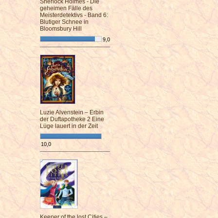
Sherlock Holmes - Die
geheimen Fälle des
Meisterdetektivs - Band 6:
Blutiger Schnee in
Bloomsbury Hill
9,0
¯¯¯¯¯¯¯¯¯¯¯¯¯¯¯¯¯¯¯¯¯¯¯¯
Luzie Alvenstein – Erbin
der Duftapotheke 2 Eine
Lüge lauert in der Zeit
10,0
¯¯¯¯¯¯¯¯¯¯¯¯¯¯¯¯¯¯¯¯¯¯¯¯
Keeper of the lost Cities –