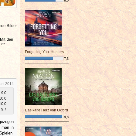
8,0
¯¯¯¯¯¯¯¯¯¯¯¯¯¯¯¯¯¯¯¯¯¯¯¯
nde Bilder
 Mit den
uer
Forgetting You: Hunters
7,3
¯¯¯¯¯¯¯¯¯¯¯¯¯¯¯¯¯¯¯¯¯¯¯¯
ust 2014
9,0
10,0
10,0
9,7
Das kalte Herz von Oxford
9,8
 gezogen
¯¯¯¯¯¯¯¯¯¯¯¯¯¯¯¯¯¯¯¯¯¯¯¯
t man in
Spielen.