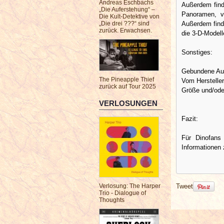
Andreas Eschbachs
Außerdem finde
„Die Auferstehung“ –
Panoramen, vi
Die Kult-Detektive von
Außerdem find
„Die drei ???“ sind
zurück. Erwachsen.
die 3-D-Modell
Sonstiges:
Gebundene Aus
The Pineapple Thief
Vom Hersteller
zurück auf Tour 2025
Größe und/ode
VERLOSUNGEN
Fazit:
Für Dinofans 
Informationen
Tweet
Verlosung: The Harper
Trio - Dialogue of
Thoughts