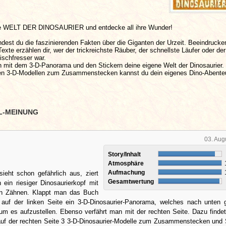
die WELT DER DINOSAURIER und entdecke all ihre Wunder!
ndest du die faszinierenden Fakten über die Giganten der Urzeit. Beeindrucke
xte erzählen dir, wer der trickreichste Räuber, der schnellste Läufer oder der
eischfresser war.
n mit dem 3-D-Panorama und den Stickern deine eigene Welt der Dinosaurier.
hen 3-D-Modellen zum Zusammenstecken kannst du dein eigenes Dino-Abente
L-MEINUNG
03. Aug
Story/Inhalt
Atmosphäre
Aufmachung
ieht schon gefährlich aus, ziert
Gesamtwertung
 ein riesiger Dinosaurierkopf mit
en Zähnen. Klappt man das Buch
t auf der linken Seite ein 3-D-Dinosaurier-Panorama, welches nach unten
um es aufzustellen. Ebenso verfährt man mit der rechten Seite. Dazu finde
auf der rechten Seite 3 3-D-Dinosaurier-Modelle zum Zusammenstecken und 