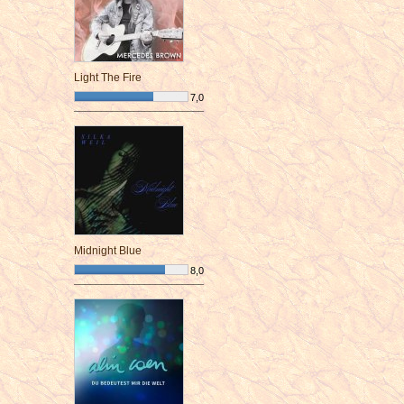
Light The Fire
7,0
¯¯¯¯¯¯¯¯¯¯¯¯¯¯¯¯¯¯¯¯¯¯¯¯
Midnight Blue
8,0
¯¯¯¯¯¯¯¯¯¯¯¯¯¯¯¯¯¯¯¯¯¯¯¯