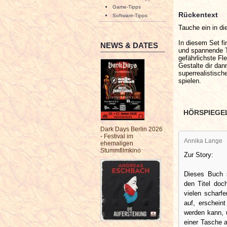
Game-Tipps
Rückentext
Software-Tipps
Tauche ein in 
In diesem Set fi
NEWS & DATES
und spannende Te
gefährlichste Fl
Gestalte dir dan
superrealistisc
spielen.
HÖRSPIEGE
Dark Days Berlin 2026
- Festival im
Annika Lange
ehemaligen
Stummfilmkino
Zur Story:
Dieses Buch s
den Titel doch
vielen scharf
auf, erschein
werden kann, 
einer Tasche 