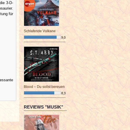
die 3-D-
saurier.
tung für
Schlafende Vulkane
9,0
¯¯¯¯¯¯¯¯¯¯¯¯¯¯¯¯¯¯¯¯¯¯¯¯
essante
Blood – Du sollst bereuen
8,3
¯¯¯¯¯¯¯¯¯¯¯¯¯¯¯¯¯¯¯¯¯¯¯¯
REVIEWS "MUSIK"