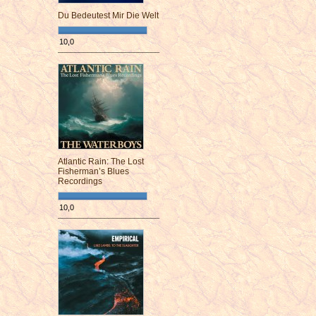
Du Bedeutest Mir Die Welt
10,0
¯¯¯¯¯¯¯¯¯¯¯¯¯¯¯¯¯¯¯¯¯¯¯¯
Atlantic Rain: The Lost
Fisherman’s Blues
Recordings
10,0
¯¯¯¯¯¯¯¯¯¯¯¯¯¯¯¯¯¯¯¯¯¯¯¯