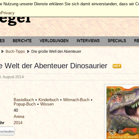
ie Nutzung unserer Dienste erklären Sie sich damit einverstanden, dass wir 
ePrivacy
TES
BERICHTE
VERLOSUNGEN
INTERVIEWS
SPECIALS
RE
Buch-Tipps
Die große Welt der Abenteuer
e Welt der Abenteuer Dinosaurier
HOT
3. August 2014
-
Bastelbuch
Kinderbuch
Mitmach-Buch
Popup-Buch
Wissen
40
Arena
ahr
2014