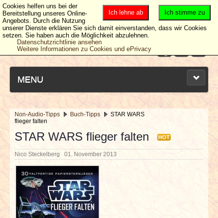
Cookies helfen uns bei der
Ich lehne ab
Ich stimme zu
Bereitstellung unseres Online-
Angebots. Durch die Nutzung
unserer Dienste erklären Sie sich damit einverstanden, dass wir Cookies
setzen. Sie haben auch die Möglichkeit abzulehnen.
Datenschutzrichtlinie ansehen
Weitere Informationen zu Cookies und ePrivacy
MENU
Non-Audio-Tipps
Buch-Tipps
STAR WARS
flieger falten
NEUESTE ARTIKEL
STAR WARS flieger falten
HOT
NEWS & DATES
Nico Steckelberg
01. November 2013
BERICHTE
VERLOSUNGEN