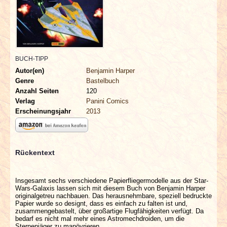
INTERVIEWS
SPECIALS
REDAKTION
BUCH-TIPP
Autor(en)
Benjamin Harper
Genre
Bastelbuch
LINKS
Anzahl Seiten
120
Verlag
Panini Comics
ARCHIV
Erscheinungsjahr
2013
Rückentext
Insgesamt sechs verschiedene Papierfliegermodelle aus der Star-
Wars-Galaxis lassen sich mit diesem Buch von Benjamin Harper
originalgetreu nachbauen. Das herausnehmbare, speziell bedruckte
Papier wurde so designt, dass es einfach zu falten ist und,
zusammengebastelt, über großartige Flugfähigkeiten verfügt. Da
bedarf es nicht mal mehr eines Astromechdroiden, um die
Sternenjäger zu manövrieren.