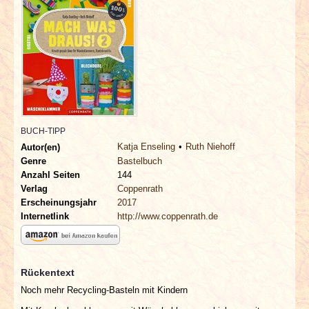
INTERVIEWS
SPECIALS
REDAKTION
LINKS
BUCH-TIPP
Katja Enseling
Ruth Niehoff
Autor(en)
ARCHIV
Genre
Bastelbuch
Anzahl Seiten
144
Verlag
Coppenrath
Erscheinungsjahr
2017
Internetlink
http://www.coppenrath.de
Rückentext
Noch mehr Recycling-Basteln mit Kindern