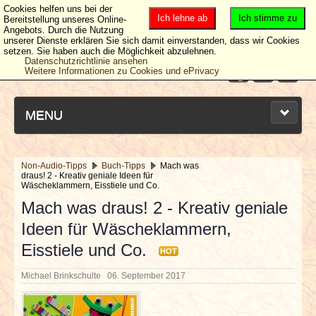
Cookies helfen uns bei der
Ich lehne ab
Ich stimme zu
Bereitstellung unseres Online-
Angebots. Durch die Nutzung
unserer Dienste erklären Sie sich damit einverstanden, dass wir Cookies
setzen. Sie haben auch die Möglichkeit abzulehnen.
Datenschutzrichtlinie ansehen
Weitere Informationen zu Cookies und ePrivacy
MENU
Non-Audio-Tipps
Buch-Tipps
Mach was
draus! 2 - Kreativ geniale Ideen für
NEUESTE ARTIKEL
Wäscheklammern, Eisstiele und Co.
Mach was draus! 2 - Kreativ geniale
NEWS & DATES
Ideen für Wäscheklammern,
Eisstiele und Co.
BERICHTE
HOT
Michael Brinkschulte
06. September 2017
VERLOSUNGEN