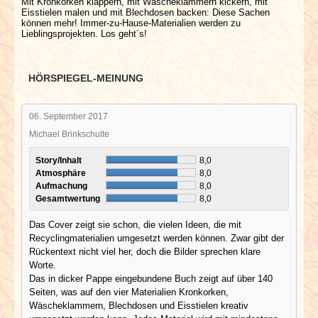
Mit Kronkorken klappern, mit Wäscheklammern kickern, mit
Eisstielen malen und mit Blechdosen backen: Diese Sachen
können mehr! Immer-zu-Hause-Materialien werden zu
Lieblingsprojekten. Los geht´s!
HÖRSPIEGEL-MEINUNG
06. September 2017
Michael Brinkschulte
Story/Inhalt
8,0
Atmosphäre
8,0
Aufmachung
8,0
Gesamtwertung
8,0
Das Cover zeigt sie schon, die vielen Ideen, die mit
Recyclingmaterialien umgesetzt werden können. Zwar gibt der
Rückentext nicht viel her, doch die Bilder sprechen klare
Worte.
Das in dicker Pappe eingebundene Buch zeigt auf über 140
Seiten, was auf den vier Materialien Kronkorken,
Wäscheklammern, Blechdosen und Eisstielen kreativ