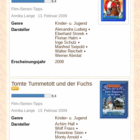
8,4
Film-/Serien-Tipps
Annika Lange
13. Februar 2009
Genre
Kinder- u. Jugend
Alexandra Ludwig
Darsteller
Eberhard Storek
Florian Halm
Inge Schulz
Manfred Seipold
Walter Reichelt
Werner Abrolat
Erscheinungsjahr
2008
Tomte Tummetott und der Fuchs
HOT
8,4
Film-/Serien-Tipps
Annika Lange
13. Februar 2009
Genre
Kinder- u. Jugend
Achim Hall
Darsteller
Wolf Frass
Florentine Stein
Monty Arnold