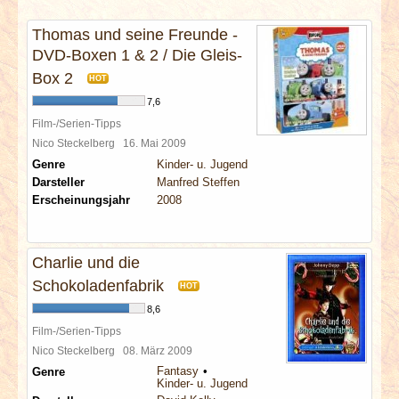
INTERVIEWS
Thomas und seine Freunde -
DVD-Boxen 1 & 2 / Die Gleis-
SPECIALS
Box 2
HOT
REDAKTION
7,6
Film-/Serien-Tipps
Nico Steckelberg
16. Mai 2009
LINKS
Genre
Kinder- u. Jugend
Darsteller
Manfred Steffen
ARCHIV
Erscheinungsjahr
2008
Charlie und die
Schokoladenfabrik
HOT
8,6
Film-/Serien-Tipps
Nico Steckelberg
08. März 2009
Fantasy
Genre
Kinder- u. Jugend