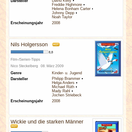
David Kelly
Darsteller
Freddie Highmore
Helena Bonham Carter
Johnny Depp
Noah Taylor
Erscheinungsjahr
2008
Nils Holgersson
HOT
8,8
Film-/Serien-Tipps
Nico Steckelberg
08. März 2009
Genre
Kinder- u. Jugend
Philipp Brammer
Darsteller
Helga Anders
Michael Rüth
Mady Rahl
Jochen Striebeck
Erscheinungsjahr
2008
Wickie und die starken Männer
HOT