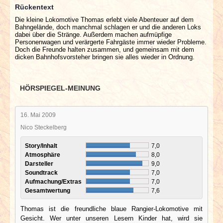
Rückentext
Die kleine Lokomotive Thomas erlebt viele Abenteuer auf dem
Bahngelände, doch manchmal schlagen er und die anderen Loks
dabei über die Stränge. Außerdem machen aufmüpfige
Personenwagen und verärgerte Fahrgäste immer wieder Probleme.
Doch die Freunde halten zusammen, und gemeinsam mit dem
dicken Bahnhofsvorsteher bringen sie alles wieder in Ordnung.
HÖRSPIEGEL-MEINUNG
16. Mai 2009
Nico Steckelberg
Story/Inhalt
7,0
Atmosphäre
8,0
Darsteller
9,0
Soundtrack
7,0
Aufmachung/Extras
7,0
Gesamtwertung
7,6
Thomas ist die freundliche blaue Rangier-Lokomotive mit
Gesicht. Wer unter unseren Lesern Kinder hat, wird sie