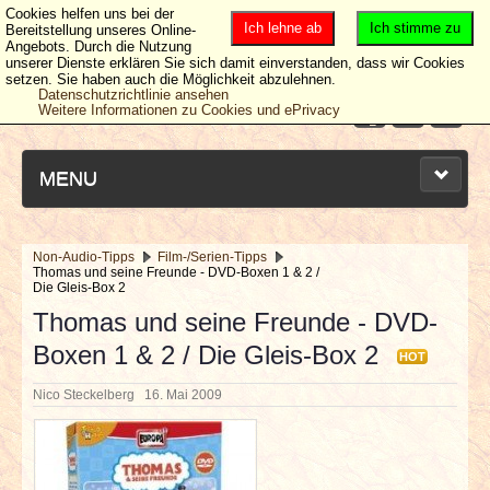
Cookies helfen uns bei der
Ich lehne ab
Ich stimme zu
Bereitstellung unseres Online-
Angebots. Durch die Nutzung
unserer Dienste erklären Sie sich damit einverstanden, dass wir Cookies
setzen. Sie haben auch die Möglichkeit abzulehnen.
Datenschutzrichtlinie ansehen
Weitere Informationen zu Cookies und ePrivacy
MENU
Non-Audio-Tipps
Film-/Serien-Tipps
Thomas und seine Freunde - DVD-Boxen 1 & 2 /
NEUESTE ARTIKEL
Die Gleis-Box 2
Thomas und seine Freunde - DVD-
NEWS & DATES
Boxen 1 & 2 / Die Gleis-Box 2
HOT
BERICHTE
Nico Steckelberg
16. Mai 2009
VERLOSUNGEN