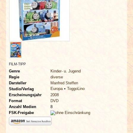
INTERVIEWS
SPECIALS
REDAKTION
LINKS
ARCHIV
FILM-TIPP
Genre
Kinder- u. Jugend
Regie
diverse
Darsteller
Manfred Steffen
Europa
ToggoLino
Studio/Verlag
Erscheinungsjahr
2008
Format
DVD
Anzahl Medien
8
FSK-Freigabe