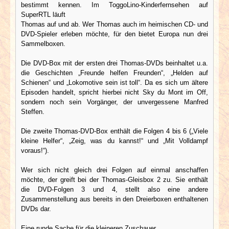
bestimmt kennen. Im ToggoLino-Kinderfernsehen auf
SuperRTL läuft
Thomas auf und ab. Wer Thomas auch im heimischen CD- und
DVD-Spieler erleben möchte, für den bietet Europa nun drei
Sammelboxen.
Die DVD-Box mit der ersten drei Thomas-DVDs beinhaltet u.a.
die Geschichten „Freunde helfen Freunden“, „Helden auf
Schienen“ und „Lokomotive sein ist toll“. Da es sich um ältere
Episoden handelt, spricht hierbei nicht Sky du Mont im Off,
sondern noch sein Vorgänger, der unvergessene Manfred
Steffen.
Die zweite Thomas-DVD-Box enthält die Folgen 4 bis 6 („Viele
kleine Helfer“, „Zeig, was du kannst!“ und „Mit Volldampf
voraus!“).
Wer sich nicht gleich drei Folgen auf einmal anschaffen
möchte, der greift bei der Thomas-Gleisbox 2 zu. Sie enthält
die DVD-Folgen 3 und 4, stellt also eine andere
Zusammenstellung aus bereits in den Dreierboxen enthaltenen
DVDs dar.
Eine runde Sache für die kleineren Zuschauer.