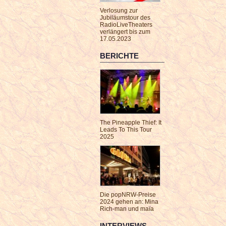
Verlosung zur
Jubiläumstour des
RadioLiveTheaters
verlängert bis zum
17.05.2023
BERICHTE
The Pineapple Thief: It
Leads To This Tour
2025
Die popNRW-Preise
2024 gehen an: Mina
Rich-man und maïa
INTERVIEWS