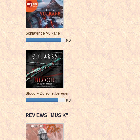
Schlafende Vulkane
9,0
¯¯¯¯¯¯¯¯¯¯¯¯¯¯¯¯¯¯¯¯¯¯¯¯
Blood – Du sollst bereuen
8,3
¯¯¯¯¯¯¯¯¯¯¯¯¯¯¯¯¯¯¯¯¯¯¯¯
REVIEWS "MUSIK"