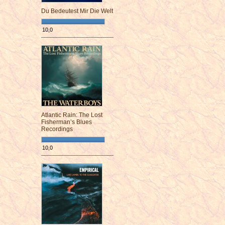
Du Bedeutest Mir Die Welt
10,0
¯¯¯¯¯¯¯¯¯¯¯¯¯¯¯¯¯¯¯¯¯¯¯¯
Atlantic Rain: The Lost
Fisherman’s Blues
Recordings
10,0
¯¯¯¯¯¯¯¯¯¯¯¯¯¯¯¯¯¯¯¯¯¯¯¯