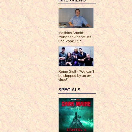
Matthias Arnold:
Zwischen Abenteuer
und Popkultur
Roine Stolt - "We can’t
be stopped by an evil
virus!"
SPECIALS