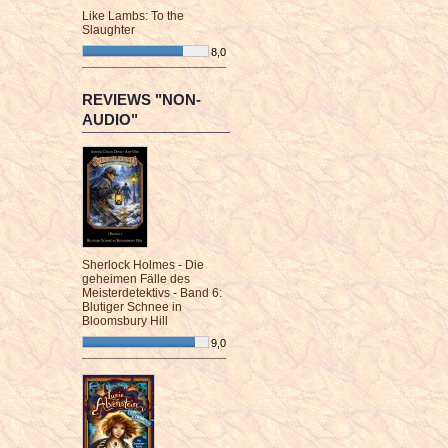
Like Lambs: To the
Slaughter
8,0
¯¯¯¯¯¯¯¯¯¯¯¯¯¯¯¯¯¯¯¯¯¯¯¯
REVIEWS "NON-
AUDIO"
Sherlock Holmes - Die
geheimen Fälle des
Meisterdetektivs - Band 6:
Blutiger Schnee in
Bloomsbury Hill
9,0
¯¯¯¯¯¯¯¯¯¯¯¯¯¯¯¯¯¯¯¯¯¯¯¯