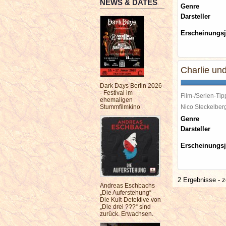
NEWS & DATES
Genre
Darsteller
Erscheinungsj
Charlie un
Dark Days Berlin 2026
- Festival im
Film-/Serien-Tip
ehemaligen
Stummfilmkino
Nico Steckelbe
Genre
Darsteller
Erscheinungsj
2 Ergebnisse - z
Andreas Eschbachs
„Die Auferstehung“ –
Die Kult-Detektive von
„Die drei ???“ sind
zurück. Erwachsen.