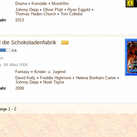
Drama
Komödie
Musikfilm
Johnny Depp
Oliver Platt
Ryan Eggold
Thomas Haden Church
Toni Collette
ahr
2013
d die Schokoladenfabrik
HOT
8,6
ps
rg
08. März 2009
Fantasy
Kinder- u. Jugend
David Kelly
Freddie Highmore
Helena Bonham Carter
Johnny Depp
Noah Taylor
ahr
2008
eige 1 - 2