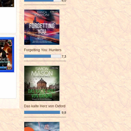
8,0
¯¯¯¯¯¯¯¯¯¯¯¯¯¯¯¯¯¯¯¯¯¯¯¯
Forgetting You: Hunters
7,3
¯¯¯¯¯¯¯¯¯¯¯¯¯¯¯¯¯¯¯¯¯¯¯¯
Das kalte Herz von Oxford
9,8
¯¯¯¯¯¯¯¯¯¯¯¯¯¯¯¯¯¯¯¯¯¯¯¯