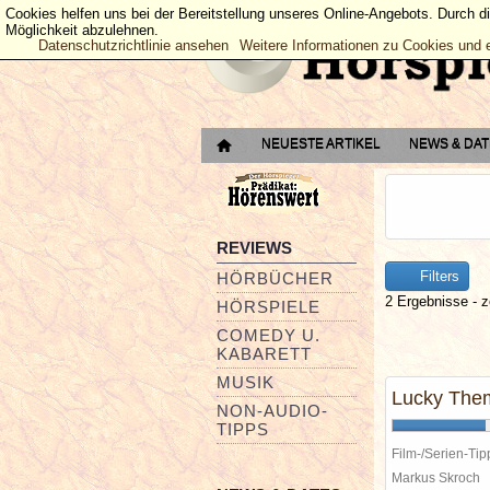
Cookies helfen uns bei der Bereitstellung unseres Online-Angebots. Durch d
Möglichkeit abzulehnen.
Datenschutzrichtlinie ansehen
Weitere Informationen zu Cookies und 
NEUESTE ARTIKEL
NEWS & DA
REVIEWS
Filters
HÖRBÜCHER
2 Ergebnisse - z
HÖRSPIELE
COMEDY U.
KABARETT
MUSIK
Lucky Them
NON-AUDIO-
TIPPS
Film-/Serien-Tip
Markus Skroch