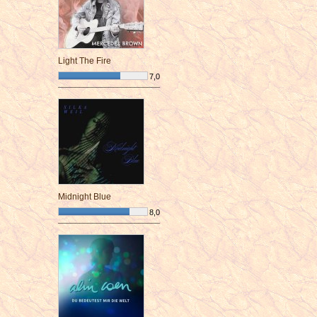
Light The Fire
7,0
¯¯¯¯¯¯¯¯¯¯¯¯¯¯¯¯¯¯¯¯¯¯¯¯
Midnight Blue
8,0
¯¯¯¯¯¯¯¯¯¯¯¯¯¯¯¯¯¯¯¯¯¯¯¯