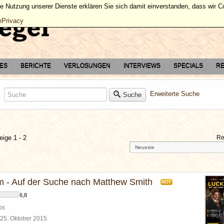
ie Nutzung unserer Dienste erklären Sie sich damit einverstanden, dass wir 
ePrivacy
TES
BERICHTE
VERLOSUNGEN
INTERVIEWS
SPECIALS
RE
Erweiterte Suche
Suche
eige 1 - 2
Re
 - Auf der Suche nach Matthew Smith
HOT
6,8
ps
25. Oktober 2015