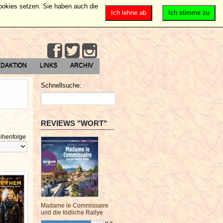
Cookies setzen. Sie haben auch die
Ich lehne ab
Ich stimme zu
DAKTION
LINKS
ARCHIV
Schnellsuche:
REVIEWS "WORT"
ihenfolge
Madame le Commissaire
und die tödliche Rallye