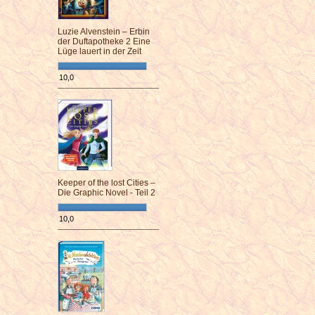
Luzie Alvenstein – Erbin
der Duftapotheke 2 Eine
Lüge lauert in der Zeit
10,0
¯¯¯¯¯¯¯¯¯¯¯¯¯¯¯¯¯¯¯¯¯¯¯¯
Keeper of the lost Cities –
Die Graphic Novel - Teil 2
10,0
¯¯¯¯¯¯¯¯¯¯¯¯¯¯¯¯¯¯¯¯¯¯¯¯