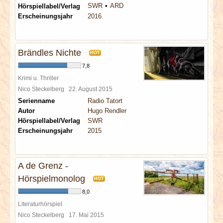
SWR
ARD
Hörspiellabel/Verlag
Erscheinungsjahr
2016
Brändles Nichte
HOT
7,8
Krimi u. Thriller
Nico Steckelberg
22. August 2015
Serienname
Radio Tatort
Autor
Hugo Rendler
Hörspiellabel/Verlag
SWR
Erscheinungsjahr
2015
A de Grenz -
Hörspielmonolog
HOT
8,0
Literaturhörspiel
Nico Steckelberg
17. Mai 2015