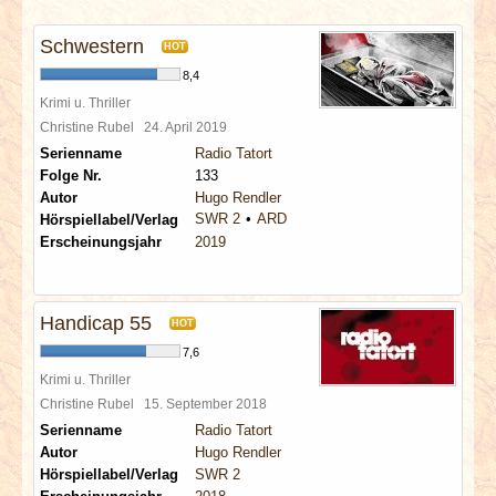
INTERVIEWS
Schwestern
HOT
SPECIALS
8,4
Krimi u. Thriller
REDAKTION
Christine Rubel
24. April 2019
Serienname
Radio Tatort
Folge Nr.
133
LINKS
Autor
Hugo Rendler
SWR 2
ARD
Hörspiellabel/Verlag
ARCHIV
Erscheinungsjahr
2019
Handicap 55
HOT
7,6
Krimi u. Thriller
Christine Rubel
15. September 2018
Serienname
Radio Tatort
Autor
Hugo Rendler
Hörspiellabel/Verlag
SWR 2