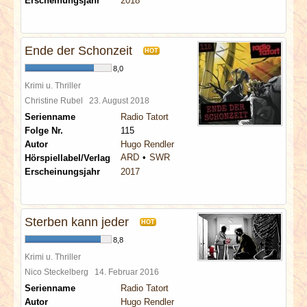
Erscheinungsjahr
2018
Ende der Schonzeit
HOT
8,0
Krimi u. Thriller
Christine Rubel
23. August 2018
Serienname
Radio Tatort
Folge Nr.
115
Autor
Hugo Rendler
ARD
SWR
Hörspiellabel/Verlag
Erscheinungsjahr
2017
Sterben kann jeder
HOT
8,8
Krimi u. Thriller
Nico Steckelberg
14. Februar 2016
Serienname
Radio Tatort
Autor
Hugo Rendler