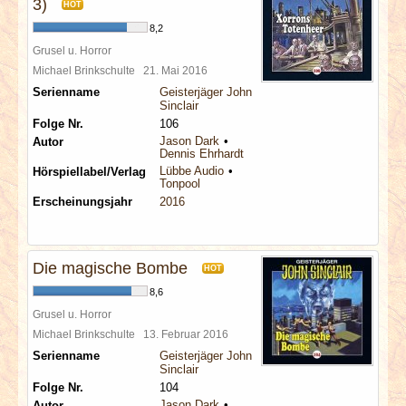
3)
HOT
8,2
Grusel u. Horror
Michael Brinkschulte
21. Mai 2016
Serienname
Geisterjäger John
Sinclair
Folge Nr.
106
Jason Dark
Autor
Dennis Ehrhardt
Lübbe Audio
Hörspiellabel/Verlag
Tonpool
Erscheinungsjahr
2016
Die magische Bombe
HOT
8,6
Grusel u. Horror
Michael Brinkschulte
13. Februar 2016
Serienname
Geisterjäger John
Sinclair
Folge Nr.
104
Jason Dark
Autor