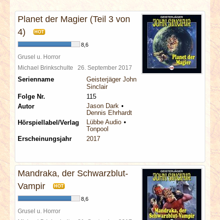
INTERVIEWS
Planet der Magier (Teil 3 von
SPECIALS
4)
HOT
8,6
REDAKTION
Grusel u. Horror
Michael Brinkschulte
26. September 2017
Serienname
Geisterjäger John
LINKS
Sinclair
Folge Nr.
115
ARCHIV
Jason Dark
Autor
Dennis Ehrhardt
Lübbe Audio
Hörspiellabel/Verlag
Tonpool
Erscheinungsjahr
2017
Mandraka, der Schwarzblut-
Vampir
HOT
8,6
Grusel u. Horror