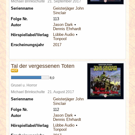
Michael Brinkschulte
21. September 2017
Serienname
Geisterjäger John
Sinclair
Folge Nr.
113
Jason Dark
Autor
Dennis Ehrhardt
Lübbe Audio
Hörspiellabel/Verlag
Tonpool
Erscheinungsjahr
2017
Tal der vergessenen Toten
HOT
8,0
Grusel u. Horror
Michael Brinkschulte
21. August 2017
Serienname
Geisterjäger John
Sinclair
Folge Nr.
112
Jason Dark
Autor
Dennis Ehrhardt
Lübbe Audio
Hörspiellabel/Verlag
Tonpool