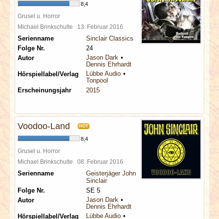
8,4
Grusel u. Horror
Michael Brinkschulte
13. Februar 2016
Serienname
Sinclair Classics
Folge Nr.
24
Jason Dark
Autor
Dennis Ehrhardt
Lübbe Audio
Hörspiellabel/Verlag
Tonpool
Erscheinungsjahr
2015
Voodoo-Land
HOT
8,4
Grusel u. Horror
Michael Brinkschulte
08. Februar 2016
Serienname
Geisterjäger John
Sinclair
Folge Nr.
SE 5
Jason Dark
Autor
Dennis Ehrhardt
Lübbe Audio
Hörspiellabel/Verlag