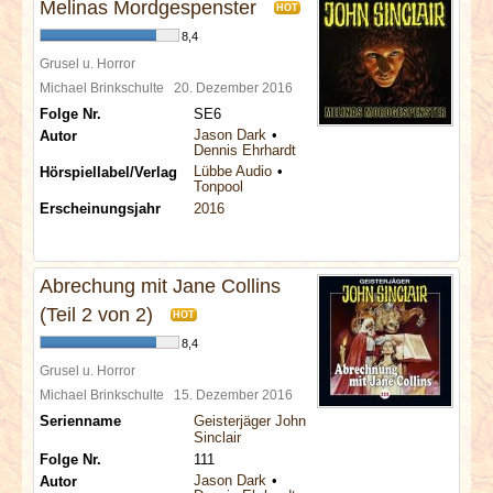
Melinas Mordgespenster
HOT
8,4
Grusel u. Horror
Michael Brinkschulte
20. Dezember 2016
Folge Nr.
SE6
Jason Dark
Autor
Dennis Ehrhardt
Lübbe Audio
Hörspiellabel/Verlag
Tonpool
Erscheinungsjahr
2016
Abrechung mit Jane Collins
(Teil 2 von 2)
HOT
8,4
Grusel u. Horror
Michael Brinkschulte
15. Dezember 2016
Serienname
Geisterjäger John
Sinclair
Folge Nr.
111
Jason Dark
Autor