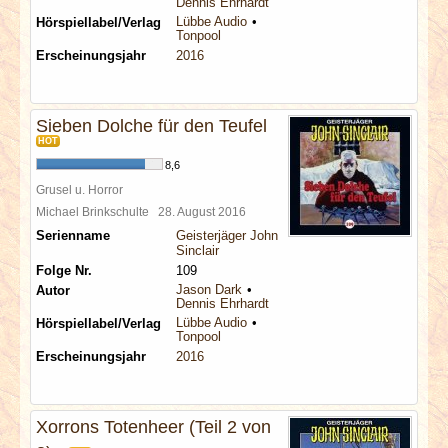
Dennis Ehrhardt
Lübbe Audio
Hörspiellabel/Verlag
Tonpool
Erscheinungsjahr
2016
Sieben Dolche für den Teufel
HOT
8,6
Grusel u. Horror
Michael Brinkschulte
28. August 2016
Serienname
Geisterjäger John
Sinclair
Folge Nr.
109
Jason Dark
Autor
Dennis Ehrhardt
Lübbe Audio
Hörspiellabel/Verlag
Tonpool
Erscheinungsjahr
2016
Xorrons Totenheer (Teil 2 von