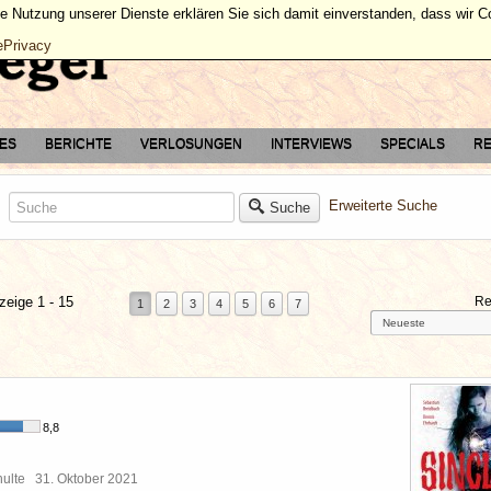
ie Nutzung unserer Dienste erklären Sie sich damit einverstanden, dass wir 
ePrivacy
TES
BERICHTE
VERLOSUNGEN
INTERVIEWS
SPECIALS
RE
Erweiterte Suche
Suche
zeige 1 - 15
Re
1
2
3
4
5
6
7
8,8
chulte
31. Oktober 2021