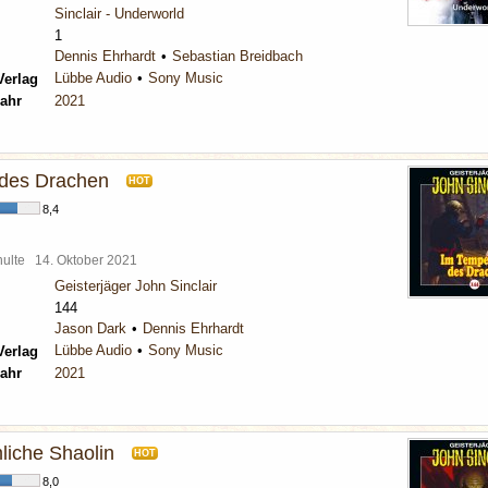
Sinclair - Underworld
1
Dennis Ehrhardt
Sebastian Breidbach
Lübbe Audio
Sony Music
Verlag
ahr
2021
 des Drachen
HOT
8,4
chulte
14. Oktober 2021
Geisterjäger John Sinclair
144
Jason Dark
Dennis Ehrhardt
Lübbe Audio
Sony Music
Verlag
ahr
2021
liche Shaolin
HOT
8,0