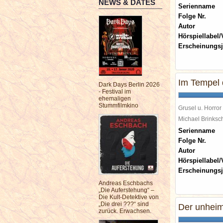
NEWS & DATES
Serienname
Folge Nr.
Autor
Hörspiellabel/
Erscheinungsj
Im Tempel
Dark Days Berlin 2026
- Festival im
ehemaligen
Stummfilmkino
Grusel u. Horror
Michael Brinks
Serienname
Folge Nr.
Autor
Hörspiellabel/
Erscheinungsj
Andreas Eschbachs
„Die Auferstehung“ –
Die Kult-Detektive von
„Die drei ???“ sind
Der unheim
zurück. Erwachsen.