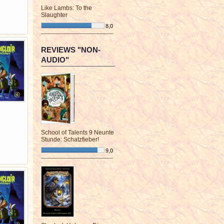
Like Lambs: To the
Slaughter
8,0
¯¯¯¯¯¯¯¯¯¯¯¯¯¯¯¯¯¯¯¯¯¯¯¯
REVIEWS "NON-
AUDIO"
School of Talents 9 Neunte
Stunde: Schatzfieber!
9,0
¯¯¯¯¯¯¯¯¯¯¯¯¯¯¯¯¯¯¯¯¯¯¯¯