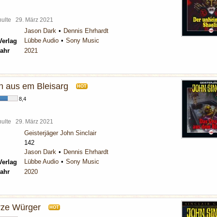
chulte
29. März 2021
Jason Dark
Dennis Ehrhardt
Lübbe Audio
Sony Music
Verlag
ahr
2021
 aus em Bleisarg
HOT
8,4
chulte
29. März 2021
Geisterjäger John Sinclair
142
Jason Dark
Dennis Ehrhardt
Lübbe Audio
Sony Music
Verlag
ahr
2020
rze Würger
HOT