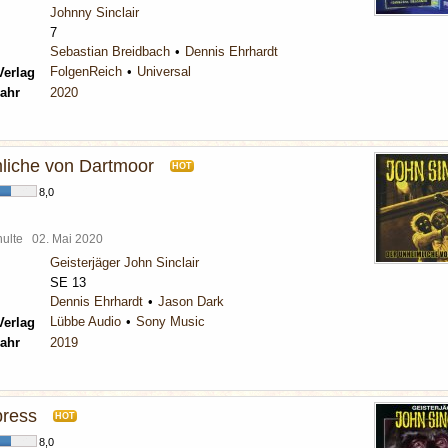
Johnny Sinclair
7
Sebastian Breidbach
Dennis Ehrhardt
FolgenReich
Universal
Verlag
ahr
2020
liche von Dartmoor
HOT
8,0
chulte
02. Mai 2020
Geisterjäger John Sinclair
SE 13
Dennis Ehrhardt
Jason Dark
Lübbe Audio
Sony Music
Verlag
ahr
2019
press
HOT
8,0