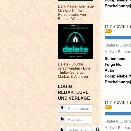
Hörspiellabel/
Erscheinungsj
Dark Maine - Die neue
Mystery-Thriller-
Hörspielserie von
Raimon Weber
Die Gräfin 
HOT
Kinder u. Jugen
Michael Brinks
Serienname
Delete - Spurlos
Folge Nr.
verschwinden - Eine
Autor
Thriller-Serie von
Hörspiellabel/
Markus B. Altmeyer
Erscheinungsj
LOGIN
REDAKTEURE
UND VERLAGE
Die Gräfin 
HOT
Benutzername
Passwort
Kinder u. Jugen
Michael Brinks
Sicherheitscode