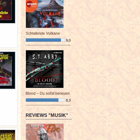
Schlafende Vulkane
9,0
¯¯¯¯¯¯¯¯¯¯¯¯¯¯¯¯¯¯¯¯¯¯¯¯
Blood – Du sollst bereuen
8,3
¯¯¯¯¯¯¯¯¯¯¯¯¯¯¯¯¯¯¯¯¯¯¯¯
REVIEWS "MUSIK"