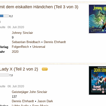
mit dem eiskalten Händchen (Teil 3 von 3)
8,2
d
chulte
06. Juli 2020
Johnny Sinclair
9
Sebastian Breidbach
Dennis Ehrhardt
FolgenReich
Universal
Verlag
ahr
2020
ady X (Teil 2 von 2)
HOT
7,0
chulte
06. Juli 2020
Geisterjäger John Sinclair
137
Dennis Ehrhardt
Jason Dark
Lübbe Audio
Sony Music