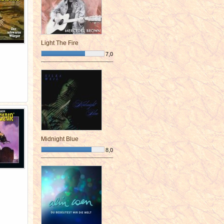
Light The Fire
7,0
¯¯¯¯¯¯¯¯¯¯¯¯¯¯¯¯¯¯¯¯¯¯¯¯
Midnight Blue
8,0
¯¯¯¯¯¯¯¯¯¯¯¯¯¯¯¯¯¯¯¯¯¯¯¯