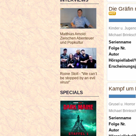
Die Gräfin 
HOT
Kinder u. Jugen
Matthias Arnold:
Michael Brinks
Zwischen Abenteuer
Serienname
und Popkultur
Folge Nr.
Autor
Hörspiellabel/
Erscheinungsj
Roine Stolt - "We can’t
be stopped by an evil
virus!"
Kampf um L
SPECIALS
Grusel u. Horror
Michael Brinks
Serienname
Folge Nr.
Autor