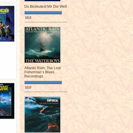
Du Bedeutest Mir Die Welt
10,0
¯¯¯¯¯¯¯¯¯¯¯¯¯¯¯¯¯¯¯¯¯¯¯¯
Atlantic Rain: The Lost
Fisherman’s Blues
Recordings
10,0
¯¯¯¯¯¯¯¯¯¯¯¯¯¯¯¯¯¯¯¯¯¯¯¯