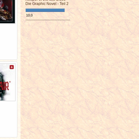
Die Graphic Novel - Teil 2
10,0
¯¯¯¯¯¯¯¯¯¯¯¯¯¯¯¯¯¯¯¯¯¯¯¯