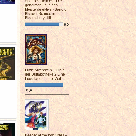
Sherlock Holmes - Die
geheimen Fälle des
Meisterdetektivs - Band 6:
Blutiger Schnee in
Bloomsbury Hill
9,0
¯¯¯¯¯¯¯¯¯¯¯¯¯¯¯¯¯¯¯¯¯¯¯¯
Luzie Alvenstein – Erbin
der Duftapotheke 2 Eine
Lüge lauert in der Zeit
10,0
¯¯¯¯¯¯¯¯¯¯¯¯¯¯¯¯¯¯¯¯¯¯¯¯
Keeper of the lost Cities –