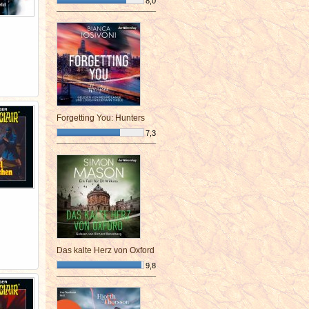
8,0
¯¯¯¯¯¯¯¯¯¯¯¯¯¯¯¯¯¯¯¯¯¯¯¯
Forgetting You: Hunters
7,3
¯¯¯¯¯¯¯¯¯¯¯¯¯¯¯¯¯¯¯¯¯¯¯¯
Das kalte Herz von Oxford
9,8
¯¯¯¯¯¯¯¯¯¯¯¯¯¯¯¯¯¯¯¯¯¯¯¯