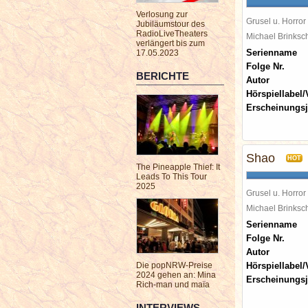
Verlosung zur
Grusel u. Horror
Jubiläumstour des
RadioLiveTheaters
Michael Brinks
verlängert bis zum
Serienname
17.05.2023
Folge Nr.
BERICHTE
Autor
Hörspiellabel/
Erscheinungsj
Shao
HOT
The Pineapple Thief: It
Leads To This Tour
2025
Grusel u. Horror
Michael Brinks
Serienname
Folge Nr.
Autor
Die popNRW-Preise
Hörspiellabel/
2024 gehen an: Mina
Erscheinungsj
Rich-man und maïa
INTERVIEWS