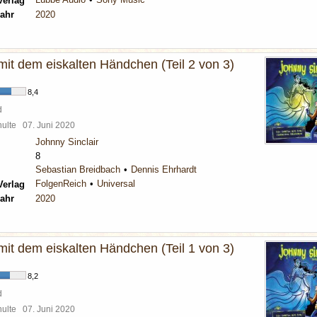
Verlag
ahr
2020
mit dem eiskalten Händchen (Teil 2 von 3)
8,4
d
chulte
07. Juni 2020
Johnny Sinclair
8
Sebastian Breidbach
Dennis Ehrhardt
FolgenReich
Universal
Verlag
ahr
2020
mit dem eiskalten Händchen (Teil 1 von 3)
8,2
d
chulte
07. Juni 2020