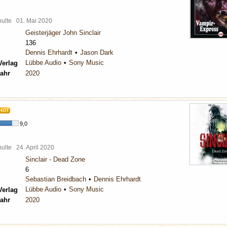
chulte
01. Mai 2020
Geisterjäger John Sinclair
136
Dennis Ehrhardt
Jason Dark
Lübbe Audio
Sony Music
Verlag
ahr
2020
HOT
9,0
chulte
24. April 2020
Sinclair - Dead Zone
6
Sebastian Breidbach
Dennis Ehrhardt
Lübbe Audio
Sony Music
Verlag
ahr
2020