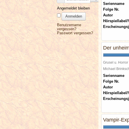
Serienname
Angemeldet bleiben
Folge Nr.
Autor
Anmelden
Hörspiellabel/
Benutzername
Erscheinungsj
vergessen?
Passwort vergessen?
Der unheim
Grusel u. Horror
Michael Brinks
Serienname
Folge Nr.
Autor
Hörspiellabel/
Erscheinungsj
Vampir-Ex