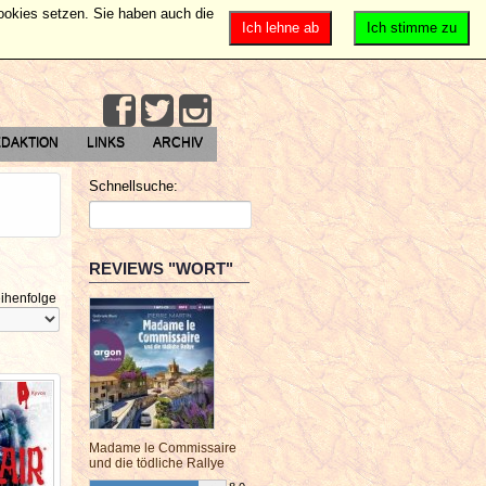
Cookies setzen. Sie haben auch die
Ich lehne ab
Ich stimme zu
DAKTION
LINKS
ARCHIV
Schnellsuche:
REVIEWS "WORT"
ihenfolge
Madame le Commissaire
und die tödliche Rallye