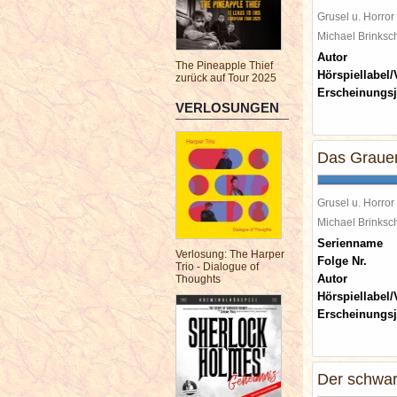
Grusel u. Horror
Michael Brinks
Autor
The Pineapple Thief
Hörspiellabel/
zurück auf Tour 2025
Erscheinungsj
VERLOSUNGEN
Das Grauen
Grusel u. Horror
Michael Brinks
Serienname
Verlosung: The Harper
Folge Nr.
Trio - Dialogue of
Autor
Thoughts
Hörspiellabel/
Erscheinungsj
Der schwa