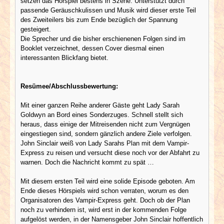
setzen das Hörspiel bestens in Szene. Unterstützt durch
passende Geräuschkulissen und Musik wird dieser erste Teil
des Zweiteilers bis zum Ende bezüglich der Spannung
gesteigert.
Die Sprecher und die bisher erschienenen Folgen sind im
Booklet verzeichnet, dessen Cover diesmal einen
interessanten Blickfang bietet.
Resümee/Abschlussbewertung:
Mit einer ganzen Reihe anderer Gäste geht Lady Sarah
Goldwyn an Bord eines Sonderzuges. Schnell stellt sich
heraus, dass einige der Mitreisenden nicht zum Vergnügen
eingestiegen sind, sondern gänzlich andere Ziele verfolgen.
John Sinclair weiß von Lady Sarahs Plan mit dem Vampir-
Express zu reisen und versucht diese noch vor der Abfahrt zu
warnen. Doch die Nachricht kommt zu spät …
Mit diesem ersten Teil wird eine solide Episode geboten. Am
Ende dieses Hörspiels wird schon verraten, worum es den
Organisatoren des Vampir-Express geht. Doch ob der Plan
noch zu verhindern ist, wird erst in der kommenden Folge
aufgelöst werden, in der Namensgeber John Sinclair hoffentlich