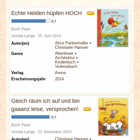
INTERVIEWS
Echte Helden hüpfen HOCH
HOT
SPECIALS
8,7
Buch-Tipps
REDAKTION
Annika Lange
25. Juni 2014
Alice Pantermüller
Autor(en)
Christiane Hansen
LINKS
Abenteuer
Genre
Architektur
Kinderbuch
Vorlesebuch
ARCHIV
Verlag
Arena
Erscheinungsjahr
2014
Gleich räum ich auf und bin
gaaanz leise, versprochen!
HOT
9,7
Buch-Tipps
Annika Lange
22. November 2010
Christiane Hansen
Autor(en)