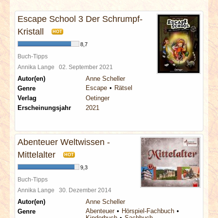
INTERVIEWS
Escape School 3 Der Schrumpf-
SPECIALS
Kristall
HOT
8,7
REDAKTION
Buch-Tipps
Annika Lange
02. September 2021
Autor(en)
Anne Scheller
LINKS
Escape
Rätsel
Genre
Verlag
Oetinger
ARCHIV
Erscheinungsjahr
2021
Abenteuer Weltwissen -
Mittelalter
HOT
9,3
Buch-Tipps
Annika Lange
30. Dezember 2014
Autor(en)
Anne Scheller
Abenteuer
Hörspiel-Fachbuch
Genre
Kinderbuch
Sachbuch