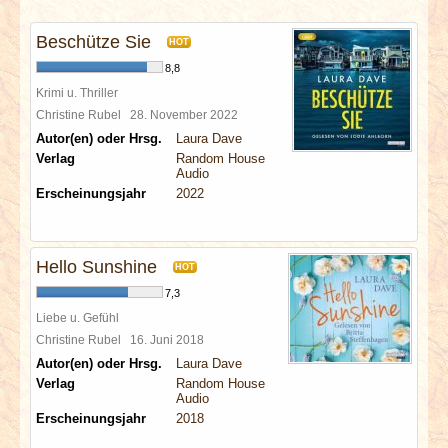
INTERVIEWS
Beschütze Sie
HOT
SPECIALS
8,8
Krimi u. Thriller
REDAKTION
Christine Rubel
28. November 2022
Autor(en) oder Hrsg.
Laura Dave
Verlag
Random House
LINKS
Audio
Erscheinungsjahr
2022
ARCHIV
Hello Sunshine
HOT
7,3
Liebe u. Gefühl
Christine Rubel
16. Juni 2018
Autor(en) oder Hrsg.
Laura Dave
Verlag
Random House
Audio
Erscheinungsjahr
2018