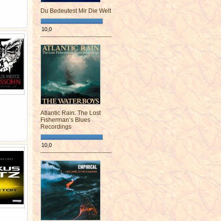
Du Bedeutest Mir Die Welt
10,0
¯¯¯¯¯¯¯¯¯¯¯¯¯¯¯¯¯¯¯¯¯¯¯¯
Atlantic Rain: The Lost
Fisherman’s Blues
Recordings
10,0
¯¯¯¯¯¯¯¯¯¯¯¯¯¯¯¯¯¯¯¯¯¯¯¯