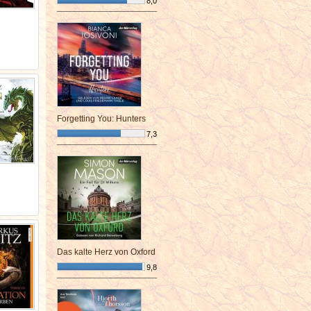
8,0
¯¯¯¯¯¯¯¯¯¯¯¯¯¯¯¯¯¯¯¯¯¯¯¯
Forgetting You: Hunters
7,3
¯¯¯¯¯¯¯¯¯¯¯¯¯¯¯¯¯¯¯¯¯¯¯¯
Das kalte Herz von Oxford
9,8
¯¯¯¯¯¯¯¯¯¯¯¯¯¯¯¯¯¯¯¯¯¯¯¯