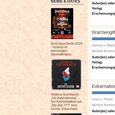
NEWS & DATES
Autor(en) oder
Verlag
Erscheinungsj
Drachengif
Dark Days Berlin 2026
Fantasy u. Märc
- Festival im
ehemaligen
Michael Brinks
Stummfilmkino
Autor(en) oder
Verlag
Erscheinungsj
Exkarnatio
Andreas Eschbachs
„Die Auferstehung“ –
Krimi u. Thriller
Die Kult-Detektive von
Michael Brinks
„Die drei ???“ sind
zurück. Erwachsen.
Autor(en) oder