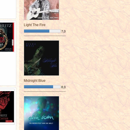
Light The Fire
7,0
¯¯¯¯¯¯¯¯¯¯¯¯¯¯¯¯¯¯¯¯¯¯¯¯
Midnight Blue
8,0
¯¯¯¯¯¯¯¯¯¯¯¯¯¯¯¯¯¯¯¯¯¯¯¯