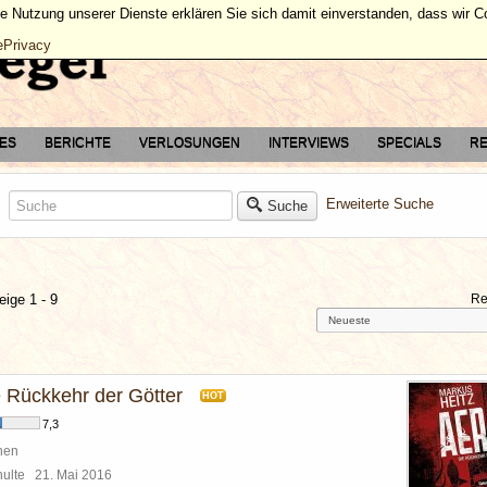
ie Nutzung unserer Dienste erklären Sie sich damit einverstanden, dass wir 
ePrivacy
TES
BERICHTE
VERLOSUNGEN
INTERVIEWS
SPECIALS
RE
Erweiterte Suche
Suche
eige 1 - 9
Re
 Rückkehr der Götter
HOT
7,3
hen
chulte
21. Mai 2016