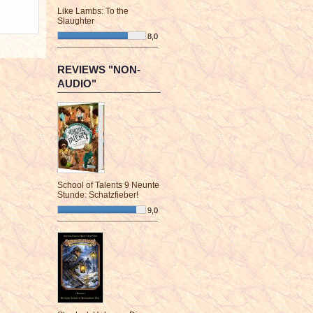
Like Lambs: To the
Slaughter
8,0
¯¯¯¯¯¯¯¯¯¯¯¯¯¯¯¯¯¯¯¯¯¯¯¯
REVIEWS "NON-
AUDIO"
School of Talents 9 Neunte
Stunde: Schatzfieber!
9,0
¯¯¯¯¯¯¯¯¯¯¯¯¯¯¯¯¯¯¯¯¯¯¯¯