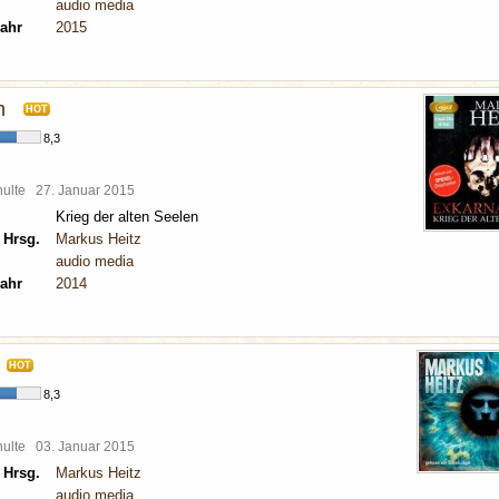
audio media
ahr
2015
n
HOT
8,3
chulte
27. Januar 2015
Krieg der alten Seelen
 Hrsg.
Markus Heitz
audio media
ahr
2014
HOT
8,3
chulte
03. Januar 2015
 Hrsg.
Markus Heitz
audio media