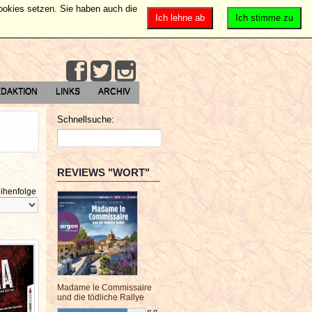
Cookies setzen. Sie haben auch die
Ich lehne ab
Ich stimme zu
DAKTION
LINKS
ARCHIV
Schnellsuche:
REVIEWS "WORT"
ihenfolge
Madame le Commissaire
und die tödliche Rallye