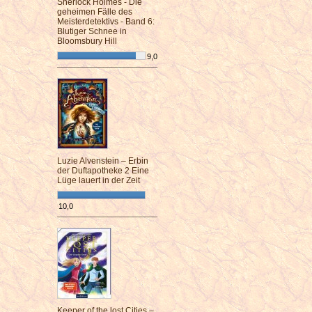
Sherlock Holmes - Die
geheimen Fälle des
Meisterdetektivs - Band 6:
Blutiger Schnee in
Bloomsbury Hill
9,0
¯¯¯¯¯¯¯¯¯¯¯¯¯¯¯¯¯¯¯¯¯¯¯¯
Luzie Alvenstein – Erbin
der Duftapotheke 2 Eine
Lüge lauert in der Zeit
10,0
¯¯¯¯¯¯¯¯¯¯¯¯¯¯¯¯¯¯¯¯¯¯¯¯
Keeper of the lost Cities –