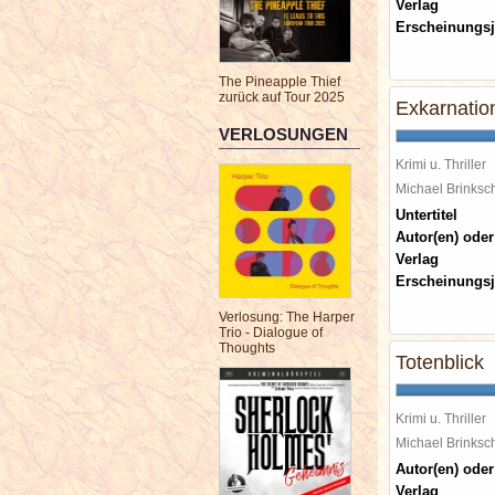
Verlag
Erscheinungsj
The Pineapple Thief
zurück auf Tour 2025
Exkarnatio
VERLOSUNGEN
Krimi u. Thriller
Michael Brinks
Untertitel
Autor(en) oder
Verlag
Erscheinungsj
Verlosung: The Harper
Trio - Dialogue of
Thoughts
Totenblick
Krimi u. Thriller
Michael Brinks
Autor(en) oder
Verlag