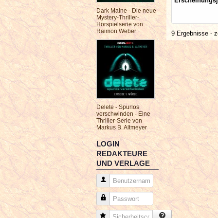
Erscheinungsj
Dark Maine - Die neue
Mystery-Thriller-
Hörspielserie von
Raimon Weber
9 Ergebnisse - z
Delete - Spurlos
verschwinden - Eine
Thriller-Serie von
Markus B. Altmeyer
LOGIN
REDAKTEURE
UND VERLAGE
Benutzername
Passwort
Sicherheitscode