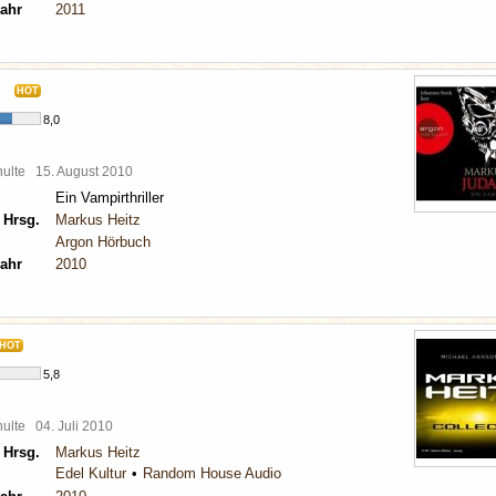
ahr
2011
HOT
8,0
chulte
15. August 2010
Ein Vampirthriller
 Hrsg.
Markus Heitz
Argon Hörbuch
ahr
2010
HOT
5,8
chulte
04. Juli 2010
 Hrsg.
Markus Heitz
Edel Kultur
Random House Audio