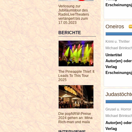
Erscheinungsj
Verlosung zur
Jubiläumstour des
RadioLiveTheaters
verlängert bis zum
17.05.2023
Oneiros
H
BERICHTE
Krimi u. Thriller
Michael Brinks
Untertitel
Autor(en) oder
Verlag
The Pineapple Thief: It
Erscheinungsj
Leads To This Tour
2025
Judastöcht
Grusel u. Horror
Die popNRW-Preise
Michael Brinks
2024 gehen an: Mina
Rich-man und maïa
Autor(en) oder
Verlag
INTERVIEWS