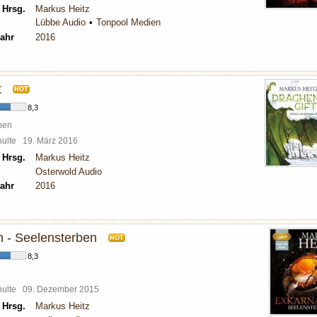
 Hrsg.
Markus Heitz
Lübbe Audio
Tonpool Medien
ahr
2016
t
HOT
8,3
hen
chulte
19. März 2016
 Hrsg.
Markus Heitz
Osterwold Audio
ahr
2016
n - Seelensterben
HOT
8,3
chulte
09. Dezember 2015
 Hrsg.
Markus Heitz