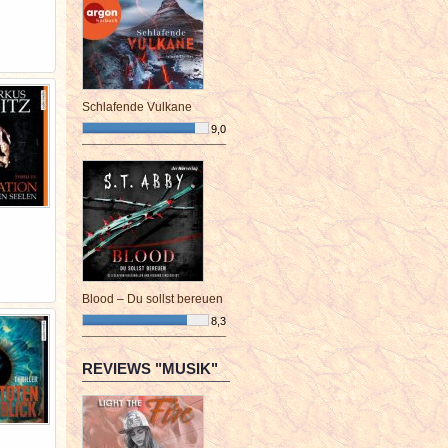
Schlafende Vulkane
9,0
¯¯¯¯¯¯¯¯¯¯¯¯¯¯¯¯¯¯¯¯¯¯¯¯
Blood – Du sollst bereuen
8,3
¯¯¯¯¯¯¯¯¯¯¯¯¯¯¯¯¯¯¯¯¯¯¯¯
REVIEWS "MUSIK"