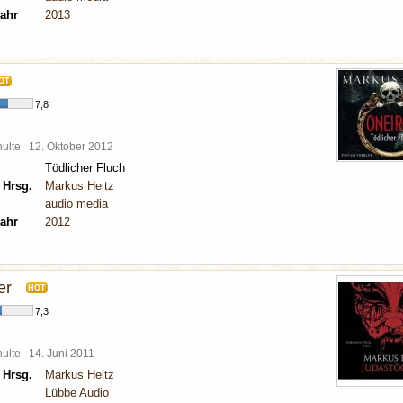
ahr
2013
OT
7,8
chulte
12. Oktober 2012
Tödlicher Fluch
 Hrsg.
Markus Heitz
audio media
ahr
2012
er
HOT
7,3
chulte
14. Juni 2011
 Hrsg.
Markus Heitz
Lübbe Audio