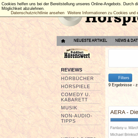
Cookies helfen uns bei der Bereitstellung unseres Online-Angebots. Durch d
Möglichkeit abzulehnen.
Datenschutzrichtlinie ansehen
Weitere Informationen zu Cookies und 
NEUESTE ARTIKEL
NEWS & DA
REVIEWS
Filters
HÖRBÜCHER
9 Ergebnisse - z
HÖRSPIELE
COMEDY U.
KABARETT
MUSIK
AERA - Die
NON-AUDIO-
TIPPS
Fantasy u. Märc
Michael Brinks