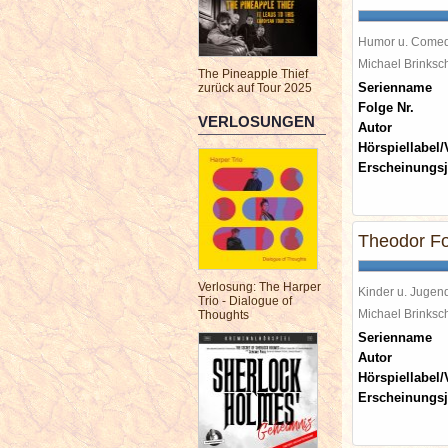
Humor u. Come
Michael Brinks
The Pineapple Thief
Serienname
zurück auf Tour 2025
Folge Nr.
VERLOSUNGEN
Autor
Hörspiellabel/
Erscheinungsj
Theodor F
Verlosung: The Harper
Kinder u. Jugen
Trio - Dialogue of
Michael Brinks
Thoughts
Serienname
Autor
Hörspiellabel/
Erscheinungsj