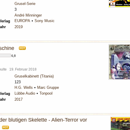
Grusel-Serie
3
André Minninger
EUROPA
Sony Music
Verlag
ahr
2019
schine
HOT
6,8
chulte
19. Februar 2018
Gruselkabinett (Titania)
123
H.G. Wells
Marc Gruppe
Lübbe Audio
Tonpool
Verlag
ahr
2017
der blutigen Skelette - Alien-Terror vor
HOT