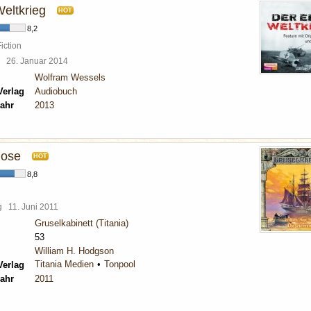
Weltkrieg
HOT
8,2
iction
en
26. Januar 2014
Wolfram Wessels
Verlag
Audiobuch
ahr
2013
lose
HOT
8,8
rg
11. Juni 2011
Gruselkabinett (Titania)
53
William H. Hodgson
Titania Medien
Tonpool
Verlag
ahr
2011