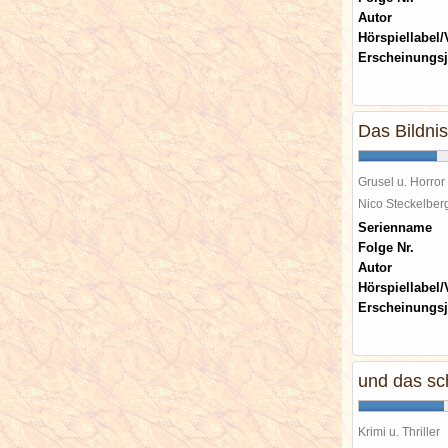
Autor
Hörspiellabel/
Erscheinungsj
Das Bildni
Grusel u. Horror
Nico Steckelbe
Serienname
Folge Nr.
Autor
Hörspiellabel/
Erscheinungsj
und das sc
Krimi u. Thriller