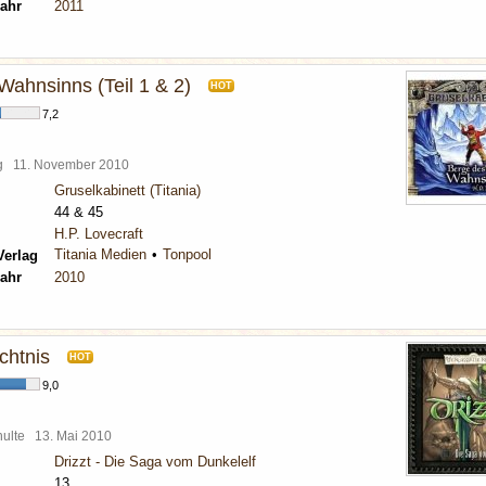
ahr
2011
Wahnsinns (Teil 1 & 2)
HOT
7,2
rg
11. November 2010
Gruselkabinett (Titania)
44 & 45
H.P. Lovecraft
Titania Medien
Tonpool
Verlag
ahr
2010
chtnis
HOT
9,0
chulte
13. Mai 2010
Drizzt - Die Saga vom Dunkelelf
13