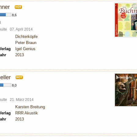
hner
HOT
8,6
d
chulte
07. April 2014
Dichterköpfe
Peter Braun
Verlag
Igel Genius
ahr
2013
eller
HOT
8,0
chulte
21. März 2014
Karsten Breitung
Verlag
RRR Akustik
ahr
2013