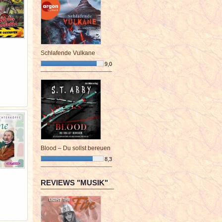
Schlafende Vulkane
9,0
¯¯¯¯¯¯¯¯¯¯¯¯¯¯¯¯¯¯¯¯¯¯¯¯
Blood – Du sollst bereuen
8,3
¯¯¯¯¯¯¯¯¯¯¯¯¯¯¯¯¯¯¯¯¯¯¯¯
REVIEWS "MUSIK"