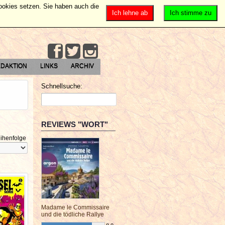
Cookies setzen. Sie haben auch die
Ich lehne ab
Ich stimme zu
DAKTION
LINKS
ARCHIV
Schnellsuche:
REVIEWS "WORT"
ihenfolge
Madame le Commissaire
und die tödliche Rallye