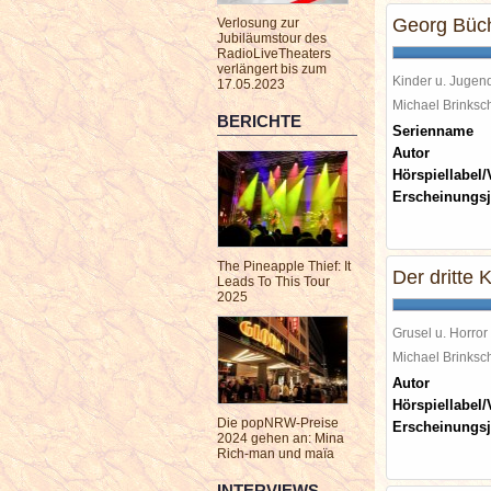
Georg Büc
Verlosung zur
Jubiläumstour des
RadioLiveTheaters
verlängert bis zum
Kinder u. Jugen
17.05.2023
Michael Brinks
BERICHTE
Serienname
Autor
Hörspiellabel/
Erscheinungsj
The Pineapple Thief: It
Der dritte K
Leads To This Tour
2025
Grusel u. Horror
Michael Brinks
Autor
Hörspiellabel/
Die popNRW-Preise
Erscheinungsj
2024 gehen an: Mina
Rich-man und maïa
INTERVIEWS