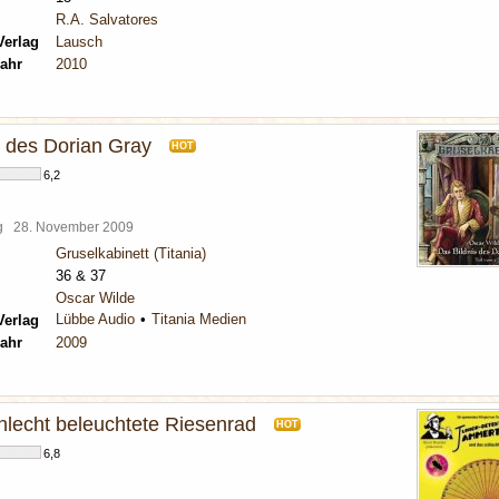
R.A. Salvatores
Verlag
Lausch
ahr
2010
s des Dorian Gray
HOT
6,2
rg
28. November 2009
Gruselkabinett (Titania)
36 & 37
Oscar Wilde
Lübbe Audio
Titania Medien
Verlag
ahr
2009
hlecht beleuchtete Riesenrad
HOT
6,8