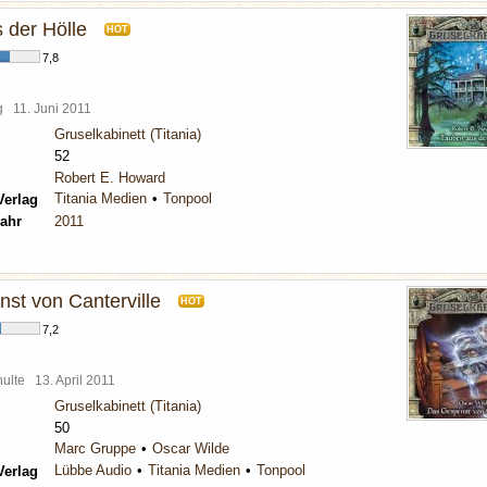
 der Hölle
HOT
7,8
rg
11. Juni 2011
Gruselkabinett (Titania)
52
Robert E. Howard
Titania Medien
Tonpool
Verlag
ahr
2011
st von Canterville
HOT
7,2
chulte
13. April 2011
Gruselkabinett (Titania)
50
Marc Gruppe
Oscar Wilde
Lübbe Audio
Titania Medien
Tonpool
Verlag