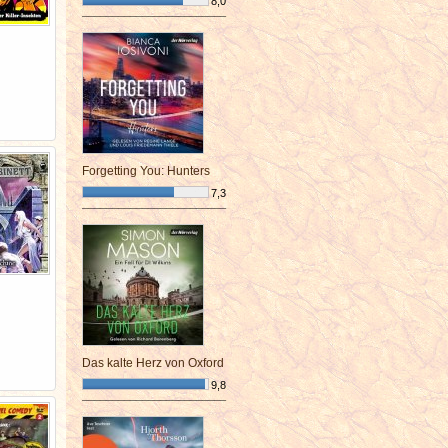
8,0
¯¯¯¯¯¯¯¯¯¯¯¯¯¯¯¯¯¯¯¯¯¯¯¯
Forgetting You: Hunters
7,3
¯¯¯¯¯¯¯¯¯¯¯¯¯¯¯¯¯¯¯¯¯¯¯¯
Das kalte Herz von Oxford
9,8
¯¯¯¯¯¯¯¯¯¯¯¯¯¯¯¯¯¯¯¯¯¯¯¯