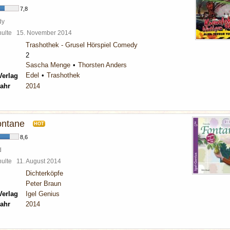
7,8
dy
chulte
15. November 2014
Trashothek - Grusel Hörspiel Comedy
2
Sascha Menge
Thorsten Anders
Edel
Trashothek
Verlag
ahr
2014
ontane
HOT
8,6
d
chulte
11. August 2014
Dichterköpfe
Peter Braun
Verlag
Igel Genius
ahr
2014