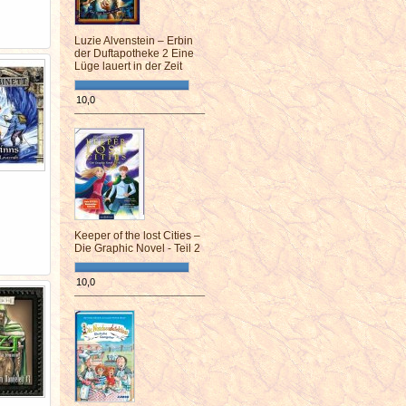
Luzie Alvenstein – Erbin
der Duftapotheke 2 Eine
Lüge lauert in der Zeit
10,0
¯¯¯¯¯¯¯¯¯¯¯¯¯¯¯¯¯¯¯¯¯¯¯¯
Keeper of the lost Cities –
Die Graphic Novel - Teil 2
10,0
¯¯¯¯¯¯¯¯¯¯¯¯¯¯¯¯¯¯¯¯¯¯¯¯