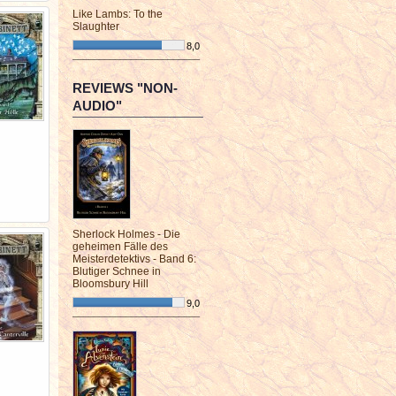
Like Lambs: To the
Slaughter
8,0
¯¯¯¯¯¯¯¯¯¯¯¯¯¯¯¯¯¯¯¯¯¯¯¯
REVIEWS "NON-
AUDIO"
Sherlock Holmes - Die
geheimen Fälle des
Meisterdetektivs - Band 6:
Blutiger Schnee in
Bloomsbury Hill
9,0
¯¯¯¯¯¯¯¯¯¯¯¯¯¯¯¯¯¯¯¯¯¯¯¯