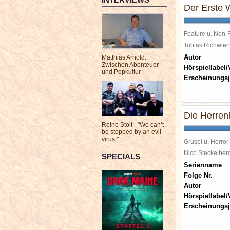
Der Erste 
Feature u. Non-F
Tobias Richwi
Autor
Matthias Arnold:
Zwischen Abenteuer
Hörspiellabel/
und Popkultur
Erscheinungsj
Die Herren
Roine Stolt - "We can’t
be stopped by an evil
virus!"
Grusel u. Horror
Nico Steckelbe
SPECIALS
Serienname
Folge Nr.
Autor
Hörspiellabel/
Erscheinungsj