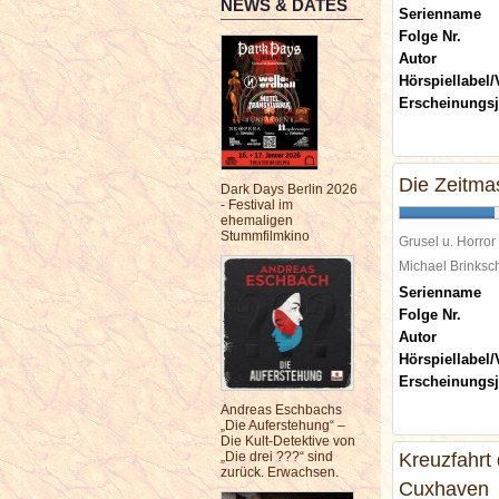
NEWS & DATES
Serienname
Folge Nr.
Autor
Hörspiellabel/
Erscheinungsj
Die Zeitma
Dark Days Berlin 2026
- Festival im
ehemaligen
Stummfilmkino
Grusel u. Horror
Michael Brinks
Serienname
Folge Nr.
Autor
Hörspiellabel/
Erscheinungsj
Andreas Eschbachs
„Die Auferstehung“ –
Die Kult-Detektive von
„Die drei ???“ sind
Kreuzfahrt 
zurück. Erwachsen.
Cuxhaven