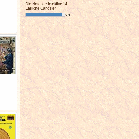
Die Nordseedetektive 14.
Ehrliche Gangster
9,3
¯¯¯¯¯¯¯¯¯¯¯¯¯¯¯¯¯¯¯¯¯¯¯¯