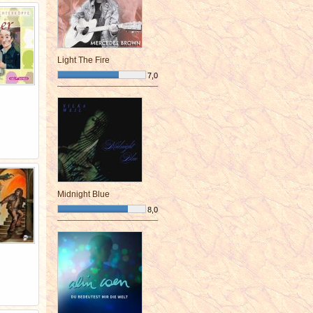
Light The Fire
7,0
¯¯¯¯¯¯¯¯¯¯¯¯¯¯¯¯¯¯¯¯¯¯¯¯
Midnight Blue
8,0
¯¯¯¯¯¯¯¯¯¯¯¯¯¯¯¯¯¯¯¯¯¯¯¯