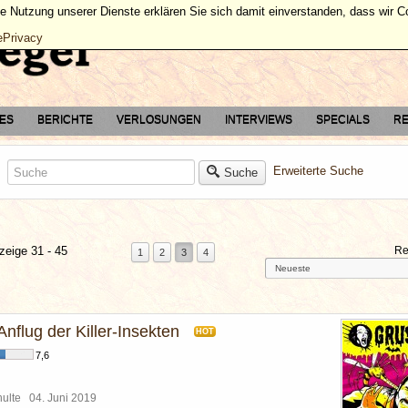
ie Nutzung unserer Dienste erklären Sie sich damit einverstanden, dass wir 
ePrivacy
TES
BERICHTE
VERLOSUNGEN
INTERVIEWS
SPECIALS
RE
Erweiterte Suche
Suche
zeige 31 - 45
Re
1
2
3
4
Anflug der Killer-Insekten
HOT
7,6
chulte
04. Juni 2019