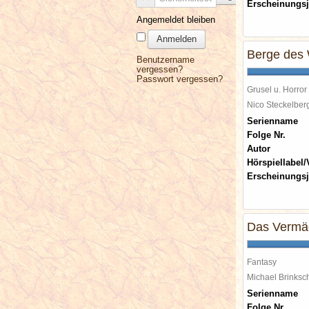
Erscheinungsj
Angemeldet bleiben
Anmelden
Berge des 
Benutzername
vergessen?
Passwort vergessen?
Grusel u. Horror
Nico Steckelbe
Serienname
Folge Nr.
Autor
Hörspiellabel/
Erscheinungsj
Das Vermä
Fantasy
Michael Brinks
Serienname
Folge Nr.