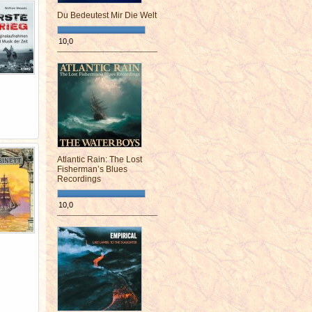
Du Bedeutest Mir Die Welt
10,0
¯¯¯¯¯¯¯¯¯¯¯¯¯¯¯¯¯¯¯¯¯¯¯¯
Atlantic Rain: The Lost
Fisherman’s Blues
Recordings
10,0
¯¯¯¯¯¯¯¯¯¯¯¯¯¯¯¯¯¯¯¯¯¯¯¯