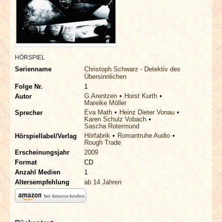
INTERVIEWS
SPECIALS
REDAKTION
HÖRSPIEL
Serienname
Christoph Schwarz - Detektiv des
Übersinnlichen
LINKS
Folge Nr.
1
G.Arentzen
Horst Kurth
Autor
Mareike Möller
ARCHIV
Eva Math
Heinz Dieter Vonau
Sprecher
Karen Schulz Vobach
Sascha Rotermund
Hörfabrik
Romantruhe Audio
Hörspiellabel/Verlag
Rough Trade
Erscheinungsjahr
2009
Format
CD
Anzahl Medien
1
Altersempfehlung
ab 14 Jahren