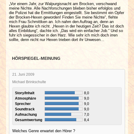
„Vor einem Jahr, zur Walpurgisnacht am Brocken, verschwand
meine Nichte. Alle Nachforschungen blieben bisher erfolglos und
die Polizei hat die Ermittlungen eingestellt. Sie bestimmt ein Opfer
der Brocken-Hexen geworden! Finden Sie meine Nichte“, flehte
mich Frau Schmittken an. Ich nahm den Auftrag an, denn an
Hexen glaubte ich nicht. „Hexen in der heutigen Zeit? Das ist doch
alles Einbildung“, dachte ich. „Das wird ein einfacher Job.“ Und so
fuhr ich siegessicher in den Harz. Wie sehr ich mich doch irren
sollte, denn nicht nur Hexen trieben dort ihr Unwesen…
HÖRSPIEGEL-MEINUNG
21. Juni 2009
Michael Brinkschulte
Story/Inhalt
8,0
Atmosphäre
9,0
Sprecher
9,0
Soundtrack
9,0
Aufmachung
7,0
Gesamtwertung
8,4
Welches Genre erwartet den Hörer ?