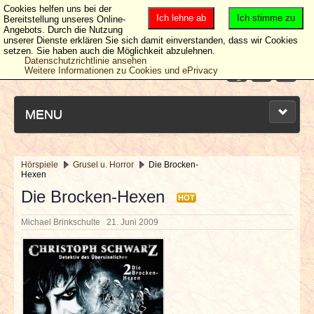
Cookies helfen uns bei der
Ich lehne ab
Ich stimme zu
Bereitstellung unseres Online-
Angebots. Durch die Nutzung
unserer Dienste erklären Sie sich damit einverstanden, dass wir Cookies
setzen. Sie haben auch die Möglichkeit abzulehnen.
Datenschutzrichtlinie ansehen
Weitere Informationen zu Cookies und ePrivacy
MENU
Hörspiele
Grusel u. Horror
Die Brocken-
Hexen
NEUESTE ARTIKEL
Die Brocken-Hexen
HOT
NEWS & DATES
Michael Brinkschulte
21. Juni 2009
BERICHTE
VERLOSUNGEN