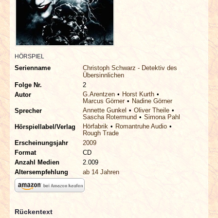
INTERVIEWS
SPECIALS
REDAKTION
HÖRSPIEL
Serienname
Christoph Schwarz - Detektiv des
Übersinnlichen
LINKS
Folge Nr.
2
G.Arentzen
Horst Kurth
Autor
Marcus Görner
Nadine Görner
ARCHIV
Annette Gunkel
Oliver Theile
Sprecher
Sascha Rotermund
Simona Pahl
Hörfabrik
Romantruhe Audio
Hörspiellabel/Verlag
Rough Trade
Erscheinungsjahr
2009
Format
CD
Anzahl Medien
2.009
Altersempfehlung
ab 14 Jahren
Rückentext