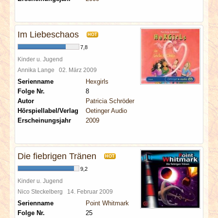
Im Liebeschaos
HOT
7,8
Kinder u. Jugend
Annika Lange
02. März 2009
Serienname
Hexgirls
Folge Nr.
8
Autor
Patricia Schröder
Hörspiellabel/Verlag
Oetinger Audio
Erscheinungsjahr
2009
Die fiebrigen Tränen
HOT
9,2
Kinder u. Jugend
Nico Steckelberg
14. Februar 2009
Serienname
Point Whitmark
Folge Nr.
25