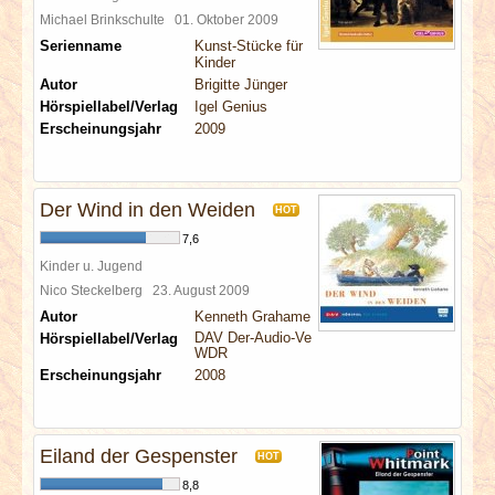
Michael Brinkschulte
01. Oktober 2009
Serienname
Kunst-Stücke für
Kinder
Autor
Brigitte Jünger
Hörspiellabel/Verlag
Igel Genius
Erscheinungsjahr
2009
Der Wind in den Weiden
HOT
7,6
Kinder u. Jugend
Nico Steckelberg
23. August 2009
Autor
Kenneth Grahame
DAV Der-Audio-Verlag
Hörspiellabel/Verlag
WDR
Erscheinungsjahr
2008
Eiland der Gespenster
HOT
8,8