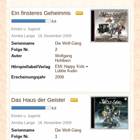
INTERVIEWS
Ein finsteres Geheimnis
HOT
SPECIALS
8,6
Kinder u. Jugend
REDAKTION
Annika Lange
16. November 2009
Serienname
Die Wolf-Gäng
Folge Nr.
2
LINKS
Autor
Wolfgang
Hohlbein
EMI Happy Kids
Hörspiellabel/Verlag
ARCHIV
Lübbe Audio
Erscheinungsjahr
2009
Das Haus der Geister
HOT
8,6
Kinder u. Jugend
Annika Lange
16. November 2009
Serienname
Die Wolf-Gäng
Folge Nr.
1