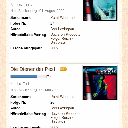
Krimi u. Thriller
Nico Steckelberg
01. August 2009
Serienname
Point Whitmark
Folge Nr.
27
Autor
Bob Lexington
Decision Products
Hörspiellabel/Verlag
FolgenReich
Universal
Erscheinungsjahr
2009
Die Diener der Pest
HOT
7,4
Krimi u. Thriller
Nico Steckelberg
09. Mai 2009
Serienname
Point Whitmark
Folge Nr.
26
Autor
Bob Lexington
Decision Products
Hörspiellabel/Verlag
FolgenReich
Universal
Erscheinungsjahr
2009