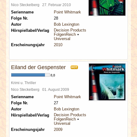
Nico Steckelberg
27. Februar 2010
Serienname
Point Whitmark
Folge Nr.
28
Autor
Bob Lexington
Decision Products
Hörspiellabel/Verlag
FolgenReich
Universal
Erscheinungsjahr
2010
Eiland der Gespenster
HOT
8,8
Krimi u. Thriller
Nico Steckelberg
01. August 2009
Serienname
Point Whitmark
Folge Nr.
27
Autor
Bob Lexington
Decision Products
Hörspiellabel/Verlag
FolgenReich
Universal
Erscheinungsjahr
2009