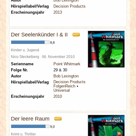
Autor
Bob Lexington
Hörspiellabel/Verlag
Decision Products
Erscheinungsjahr
2013
Der Seelenkünder I & II
HOT
8,8
Kinder u. Jugend
Nico Steckelberg
06. November 2010
Serienname
Point Whitmark
Folge Nr.
29 & 30
Autor
Bob Lexington
Decision Products
Hörspiellabel/Verlag
FolgenReich
Universal
Erscheinungsjahr
2010
Der leere Raum
HOT
9,0
Krimi u. Thriller