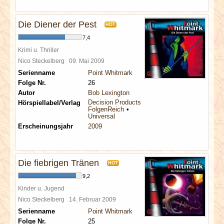
Die Diener der Pest
HOT
7,4
Krimi u. Thriller
Nico Steckelberg
09. Mai 2009
Serienname
Point Whitmark
Folge Nr.
26
Autor
Bob Lexington
Decision Products
Hörspiellabel/Verlag
FolgenReich
Universal
Erscheinungsjahr
2009
Die fiebrigen Tränen
HOT
9,2
Kinder u. Jugend
Nico Steckelberg
14. Februar 2009
Serienname
Point Whitmark
Folge Nr.
25