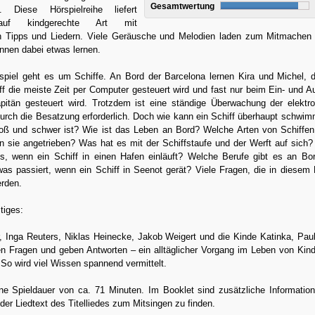
Gesamtwertung
. Diese Hörspielreihe liefert
auf kindgerechte Art mit
 Tipps und Liedern. Viele Geräusche und Melodien laden zum Mitmachen 
nnen dabei etwas lernen.
spiel geht es um Schiffe. An Bord der Barcelona lernen Kira und Michel, 
ff die meiste Zeit per Computer gesteuert wird und fast nur beim Ein- und A
pitän gesteuert wird. Trotzdem ist eine ständige Überwachung der elektr
durch die Besatzung erforderlich. Doch wie kann ein Schiff überhaupt schwi
oß und schwer ist? Wie ist das Leben an Bord? Welche Arten von Schiffen
n sie angetrieben? Was hat es mit der Schiffstaufe und der Werft auf sich
es, wenn ein Schiff in einen Hafen einläuft? Welche Berufe gibt es an Bo
as passiert, wenn ein Schiff in Seenot gerät? Viele Fragen, die in diesem 
erden.
tiges:
r, Inga Reuters, Niklas Heinecke, Jakob Weigert und die Kinde Katinka, Pau
len Fragen und geben Antworten – ein alltäglicher Vorgang im Leben von Kin
So wird viel Wissen spannend vermittelt.
ne Spieldauer von ca. 71 Minuten. Im Booklet sind zusätzliche Informati
er Liedtext des Titelliedes zum Mitsingen zu finden.