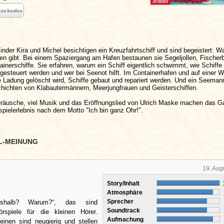
inder Kira und Michel besichtigen ein Kreuzfahrtschiff und sind begeistert: W
en gibt. Bei einem Spaziergang am Hafen bestaunen sie Segeljollen, Fischer
inerschiffe. Sie erfahren, warum ein Schiff eigentlich schwimmt, wie Schiffe
gesteuert werden und wer bei Seenot hilft. Im Containerhafen und auf einer W
ie Ladung gelöscht wird, Schiffe gebaut und repariert werden. Und ein Seeman
ichten von Klabautermännern, Meerjungfrauen und Geisterschiffen.
räusche, viel Musik und das Eröffnungslied von Ulrich Maske machen das 
pielerlebnis nach dem Motto "Ich bin ganz Ohr!".
L-MEINUNG
19. Aug
Story/Inhalt
Atmosphäre
Sprecher
shalb? Warum?“, das sind
Soundtrack
rspiele für die kleinen Hörer.
Aufmachung
einen sind neugierig und stellen