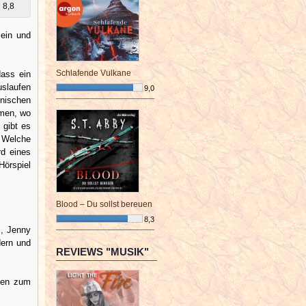
8,8
ein und
Schlafende Vulkane
dass ein
uslaufen
9,0
onischen
¯¯¯¯¯¯¯¯¯¯¯¯¯¯¯¯¯¯¯¯¯¯¯¯
mmen, wo
 gibt es
? Welche
rd eines
Hörspiel
Blood – Du sollst bereuen
8,3
l, Jenny
¯¯¯¯¯¯¯¯¯¯¯¯¯¯¯¯¯¯¯¯¯¯¯¯
dern und
REVIEWS "MUSIK"
onen zum