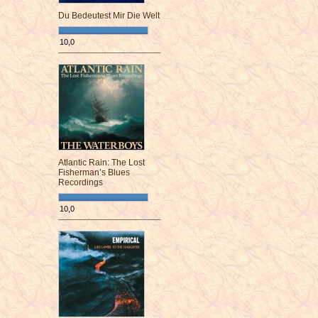
Du Bedeutest Mir Die Welt
10,0
¯¯¯¯¯¯¯¯¯¯¯¯¯¯¯¯¯¯¯¯¯¯¯¯
Atlantic Rain: The Lost
Fisherman’s Blues
Recordings
10,0
¯¯¯¯¯¯¯¯¯¯¯¯¯¯¯¯¯¯¯¯¯¯¯¯