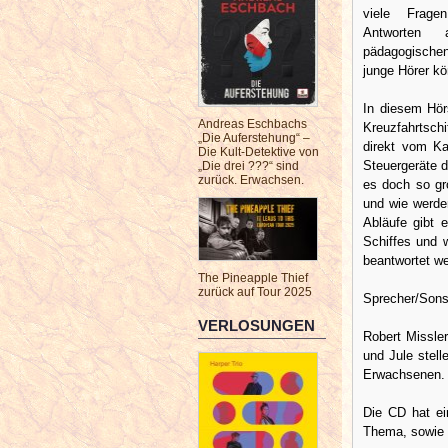
viele Fragen
Antworten 
pädagogischen
junge Hörer kö
In diesem Hör
Andreas Eschbachs
Kreuzfahrtschi
„Die Auferstehung“ –
direkt vom Ka
Die Kult-Detektive von
Steuergeräte 
„Die drei ???“ sind
zurück. Erwachsen.
es doch so gr
und wie werde
Abläufe gibt 
Schiffes und w
beantwortet w
The Pineapple Thief
zurück auf Tour 2025
Sprecher/Sons
VERLOSUNGEN
Robert Missle
und Jule stel
Erwachsenen. 
Die CD hat ei
Thema, sowie d