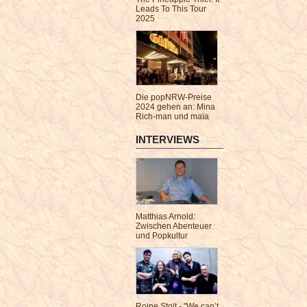
Leads To This Tour
2025
Die popNRW-Preise
2024 gehen an: Mina
Rich-man und maïa
INTERVIEWS
Matthias Arnold:
Zwischen Abenteuer
und Popkultur
Roine Stolt - "We can’t