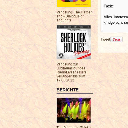
Fazit:
Verlosung: The Harper
Trio - Dialogue of
Alles Interes
Thoughts
kindgerecht ser
Tweet
Verlosung zur
Jubiläumstour des
RadioLiveTheaters
verlängert bis zum
17.05.2023
BERICHTE
The Pineapple Thief: It