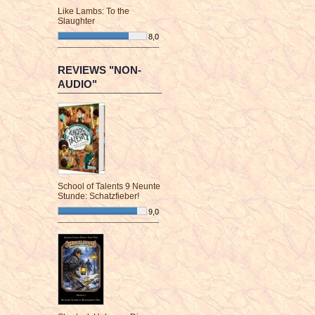
Like Lambs: To the
Slaughter
8,0
¯¯¯¯¯¯¯¯¯¯¯¯¯¯¯¯¯¯¯¯¯¯¯¯
REVIEWS "NON-
AUDIO"
School of Talents 9 Neunte
Stunde: Schatzfieber!
9,0
¯¯¯¯¯¯¯¯¯¯¯¯¯¯¯¯¯¯¯¯¯¯¯¯