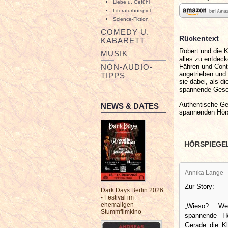
Liebe u. Gefühl
Literaturhörspiel
Science-Fiction
COMEDY U.
Rückentext
KABARETT
Robert und die K
MUSIK
alles zu entdeck
Fähren und Conta
NON-AUDIO-
angetrieben und 
TIPPS
sie dabei, als d
spannende Gesch
Authentische Ge
NEWS & DATES
spannenden Hörs
HÖRSPIEGE
Annika Lange
Zur Story:
Dark Days Berlin 2026
- Festival im
ehemaligen
„Wieso? We
Stummfilmkino
spannende Hö
Gerade die Kl