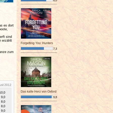
8,0
¯¯¯¯¯¯¯¯¯¯¯¯¯¯¯¯¯¯¯¯¯¯¯¯
as es dort
boote,
erft sind
n erzählt
Forgetting You: Hunters
7,3
Ganze zum
¯¯¯¯¯¯¯¯¯¯¯¯¯¯¯¯¯¯¯¯¯¯¯¯
ust 2012
Das kalte Herz von Oxford
10,0
9,0
9,8
8,0
¯¯¯¯¯¯¯¯¯¯¯¯¯¯¯¯¯¯¯¯¯¯¯¯
8,0
9,0