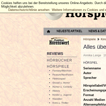
Cookies helfen uns bei der Bereitstellung unseres Online-Angebots. Durch d
Möglichkeit abzulehnen.
Datenschutzrichtlinie ansehen
Weitere Informationen zu Cookies und 
NEUESTE ARTIKEL
NEWS & DA
Hörspiele
Kin
Alles übe
REVIEWS
Annika Lange
1
HÖRBÜCHER
HÖRSPIEL
HÖRSPIELE
Serienname
Fantasy/Märchen
Autor
Feature/NonFiction
Sprecher
Filmhörspiel
Grusel u. Horror
Hörspiellabel/V
Humor u. Comedy
Erscheinungsj
History
Format
Kinder u. Jugend
Klassiker
Anzahl Medien
Krimi u. Thriller
Altersempfehl