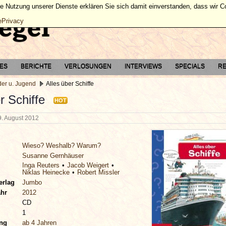
ie Nutzung unserer Dienste erklären Sie sich damit einverstanden, dass wir 
ePrivacy
TES
BERICHTE
VERLOSUNGEN
INTERVIEWS
SPECIALS
RE
der u. Jugend
Alles über Schiffe
r Schiffe
HOT
9. August 2012
Wieso? Weshalb? Warum?
Susanne Gernhäuser
Inga Reuters
Jacob Weigert
Niklas Heinecke
Robert Missler
erlag
Jumbo
ahr
2012
CD
1
ung
ab 4 Jahren