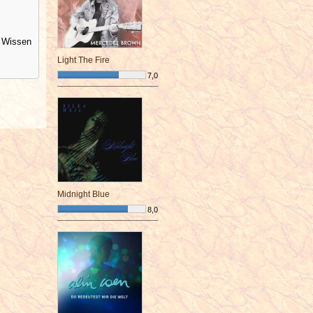
s Wissen
Light The Fire
7,0
¯¯¯¯¯¯¯¯¯¯¯¯¯¯¯¯¯¯¯¯¯¯¯¯
Midnight Blue
8,0
¯¯¯¯¯¯¯¯¯¯¯¯¯¯¯¯¯¯¯¯¯¯¯¯