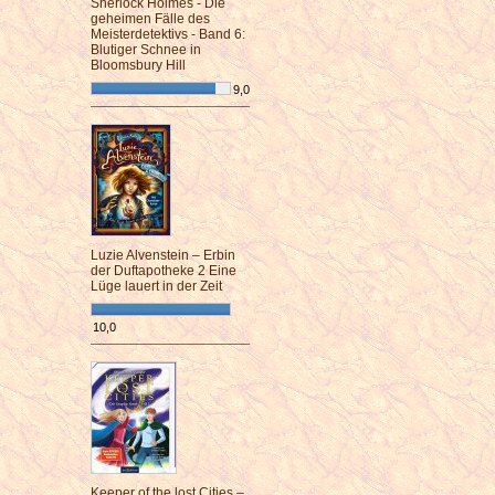
Sherlock Holmes - Die
geheimen Fälle des
Meisterdetektivs - Band 6:
Blutiger Schnee in
Bloomsbury Hill
9,0
¯¯¯¯¯¯¯¯¯¯¯¯¯¯¯¯¯¯¯¯¯¯¯¯
Luzie Alvenstein – Erbin
der Duftapotheke 2 Eine
Lüge lauert in der Zeit
10,0
¯¯¯¯¯¯¯¯¯¯¯¯¯¯¯¯¯¯¯¯¯¯¯¯
Keeper of the lost Cities –