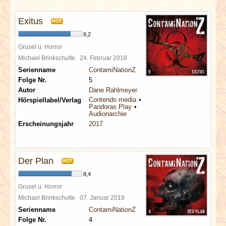
INTERVIEWS
Exitus
HOT
SPECIALS
8,2
Grusel u. Horror
REDAKTION
Michael Brinkschulte
24. Februar 2018
Serienname
ContamiNationZ
Folge Nr.
5
LINKS
Autor
Dane Rahlmeyer
Contendo media
Hörspiellabel/Verlag
Pandoras Play
ARCHIV
Audionarchie
Erscheinungsjahr
2017
Der Plan
HOT
8,4
Grusel u. Horror
Michael Brinkschulte
07. Januar 2018
Serienname
ContamiNationZ
Folge Nr.
4