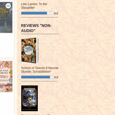
Like Lambs: To the
Slaughter
8,0
¯¯¯¯¯¯¯¯¯¯¯¯¯¯¯¯¯¯¯¯¯¯¯¯
REVIEWS "NON-
AUDIO"
School of Talents 9 Neunte
Stunde: Schatzfieber!
9,0
¯¯¯¯¯¯¯¯¯¯¯¯¯¯¯¯¯¯¯¯¯¯¯¯