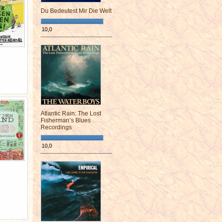
Du Bedeutest Mir Die Welt
10,0
¯¯¯¯¯¯¯¯¯¯¯¯¯¯¯¯¯¯¯¯¯¯¯¯
Atlantic Rain: The Lost
Fisherman’s Blues
Recordings
10,0
¯¯¯¯¯¯¯¯¯¯¯¯¯¯¯¯¯¯¯¯¯¯¯¯