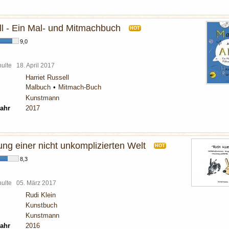
ll - Ein Mal- und Mitmachbuch
HOT
9,0
chulte
18. April 2017
Harriet Russell
Malbuch
Mitmach-Buch
Kunstmann
ahr
2017
ng einer nicht unkomplizierten Welt
HOT
8,3
chulte
05. März 2017
Rudi Klein
Kunstbuch
Kunstmann
ahr
2016