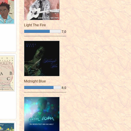
Light The Fire
7,0
¯¯¯¯¯¯¯¯¯¯¯¯¯¯¯¯¯¯¯¯¯¯¯¯
Midnight Blue
8,0
¯¯¯¯¯¯¯¯¯¯¯¯¯¯¯¯¯¯¯¯¯¯¯¯