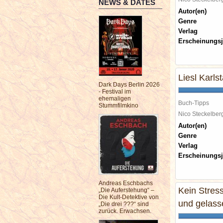
NEWS & DATES
Autor(en)
Genre
Verlag
Erscheinungsj
Liesl Karl
Dark Days Berlin 2026
- Festival im
ehemaligen
Buch-Tipps
Stummfilmkino
Nico Steckelbe
Autor(en)
Genre
Verlag
Erscheinungsj
Andreas Eschbachs
Kein Stres
„Die Auferstehung“ –
Die Kult-Detektive von
und gelass
„Die drei ???“ sind
zurück. Erwachsen.