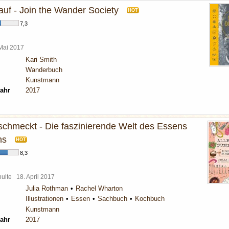
auf - Join the Wander Society
HOT
7,3
 Mai 2017
Kari Smith
Wanderbuch
Kunstmann
ahr
2017
 schmeckt - Die faszinierende Welt des Essens
ns
HOT
8,3
chulte
18. April 2017
Julia Rothman
Rachel Wharton
Illustrationen
Essen
Sachbuch
Kochbuch
Kunstmann
ahr
2017