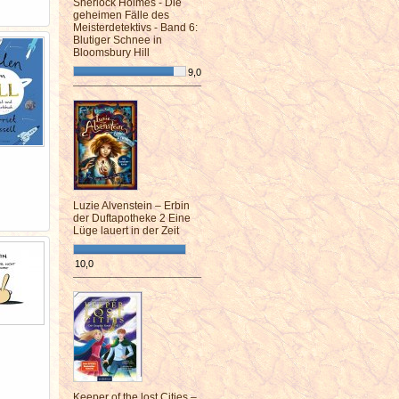
Sherlock Holmes - Die
geheimen Fälle des
Meisterdetektivs - Band 6:
Blutiger Schnee in
Bloomsbury Hill
9,0
¯¯¯¯¯¯¯¯¯¯¯¯¯¯¯¯¯¯¯¯¯¯¯¯
Luzie Alvenstein – Erbin
der Duftapotheke 2 Eine
Lüge lauert in der Zeit
10,0
¯¯¯¯¯¯¯¯¯¯¯¯¯¯¯¯¯¯¯¯¯¯¯¯
Keeper of the lost Cities –