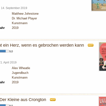
l
14. September 2019
Matthew Johnstone
Dr. Michael Player
Kunstmann
ahr
2019
t ein Herz, wenn es gebrochen werden kann
HOT
9,0
21. April 2019
Alex Wheatle
Jugendbuch
Kunstmann
ahr
2019
- Der Kleine aus Crongton
HOT
9,0