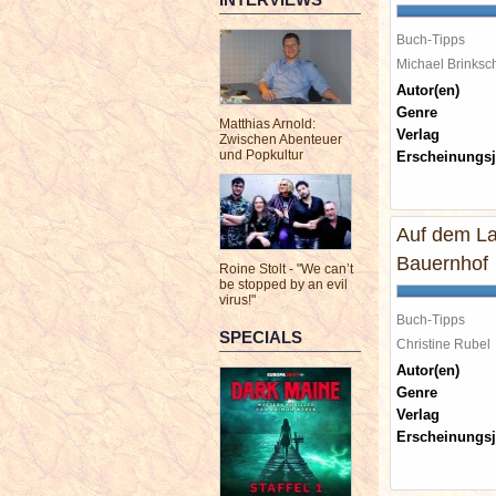
Buch-Tipps
Michael Brinks
Autor(en)
Genre
Matthias Arnold:
Verlag
Zwischen Abenteuer
und Popkultur
Erscheinungsj
Auf dem La
Bauernhof
Roine Stolt - "We can’t
be stopped by an evil
virus!"
Buch-Tipps
SPECIALS
Christine Rube
Autor(en)
Genre
Verlag
Erscheinungsj