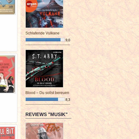
Schlafende Vulkane
9,0
¯¯¯¯¯¯¯¯¯¯¯¯¯¯¯¯¯¯¯¯¯¯¯¯
Blood – Du sollst bereuen
8,3
¯¯¯¯¯¯¯¯¯¯¯¯¯¯¯¯¯¯¯¯¯¯¯¯
REVIEWS "MUSIK"