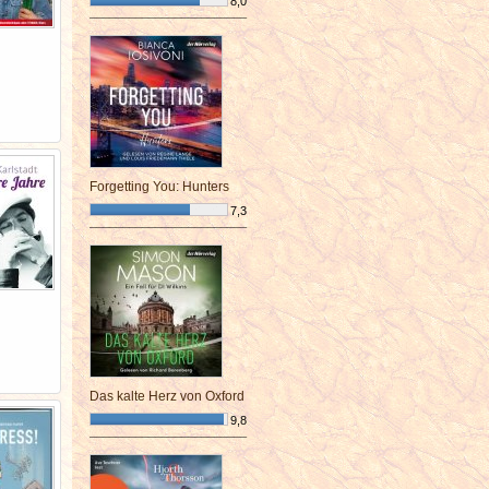
8,0
¯¯¯¯¯¯¯¯¯¯¯¯¯¯¯¯¯¯¯¯¯¯¯¯
Forgetting You: Hunters
7,3
¯¯¯¯¯¯¯¯¯¯¯¯¯¯¯¯¯¯¯¯¯¯¯¯
Das kalte Herz von Oxford
9,8
¯¯¯¯¯¯¯¯¯¯¯¯¯¯¯¯¯¯¯¯¯¯¯¯