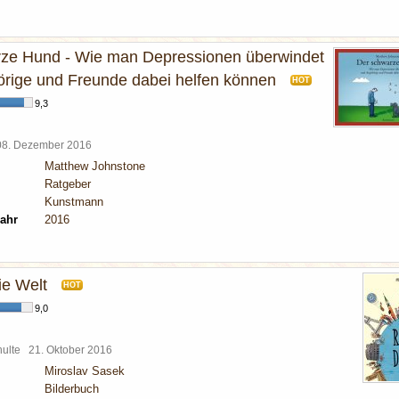
ze Hund - Wie man Depressionen überwindet
rige und Freunde dabei helfen können
HOT
9,3
08. Dezember 2016
Matthew Johnstone
Ratgeber
Kunstmann
ahr
2016
e Welt
HOT
9,0
chulte
21. Oktober 2016
Miroslav Sasek
Bilderbuch