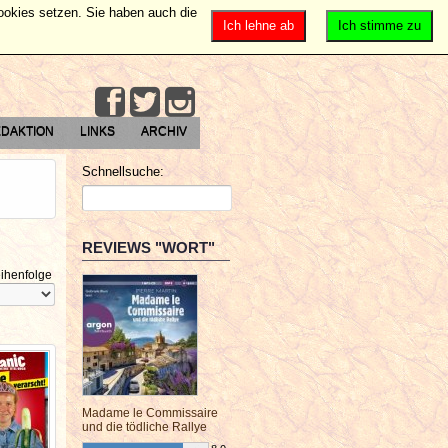
Cookies setzen. Sie haben auch die
Ich lehne ab
Ich stimme zu
DAKTION
LINKS
ARCHIV
Schnellsuche:
REVIEWS "WORT"
ihenfolge
Madame le Commissaire
und die tödliche Rallye