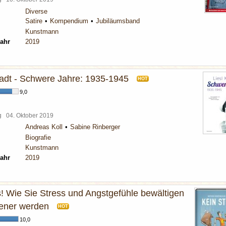
Diverse
Satire
Kompendium
Jubiläumsband
Kunstmann
ahr
2019
stadt - Schwere Jahre: 1935-1945
HOT
9,0
rg
04. Oktober 2019
Andreas Koll
Sabine Rinberger
Biografie
Kunstmann
ahr
2019
s! Wie Sie Stress und Angstgefühle bewältigen
ener werden
HOT
10,0