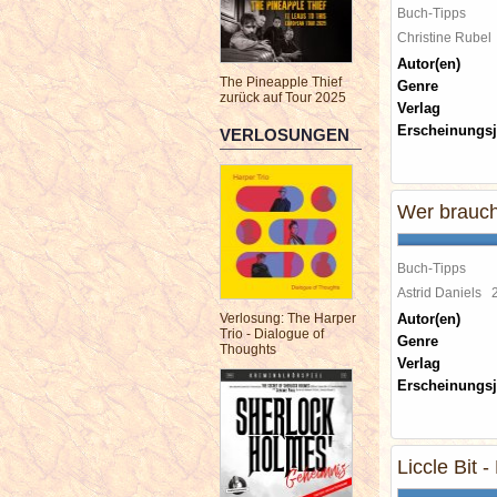
Buch-Tipps
Christine Rube
Autor(en)
The Pineapple Thief
Genre
zurück auf Tour 2025
Verlag
Erscheinungsj
VERLOSUNGEN
Wer brauch
Buch-Tipps
Astrid Daniels
Verlosung: The Harper
Autor(en)
Trio - Dialogue of
Genre
Thoughts
Verlag
Erscheinungsj
Liccle Bit 