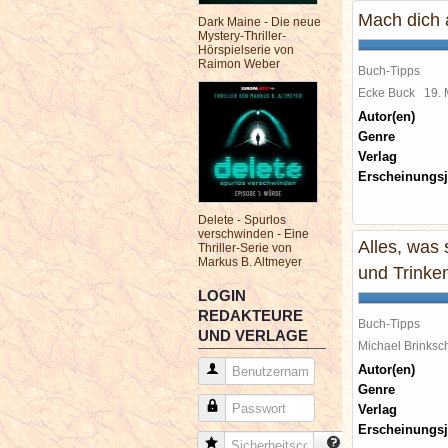
Mach dich 
Dark Maine - Die neue
Mystery-Thriller-
Hörspielserie von
Raimon Weber
Buch-Tipps
Ecke Buck
19.
Autor(en)
Genre
Verlag
Erscheinungsj
Delete - Spurlos
verschwinden - Eine
Alles, was
Thriller-Serie von
Markus B. Altmeyer
und Trinke
LOGIN
REDAKTEURE
Buch-Tipps
UND VERLAGE
Michael Brinks
Autor(en)
Benutzername
Genre
Passwort
Verlag
Erscheinungsj
Sicherheitscode