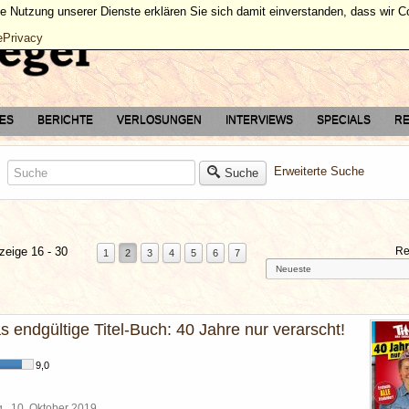
ie Nutzung unserer Dienste erklären Sie sich damit einverstanden, dass wir 
ePrivacy
TES
BERICHTE
VERLOSUNGEN
INTERVIEWS
SPECIALS
RE
Erweiterte Suche
Suche
zeige 16 - 30
Re
1
2
3
4
5
6
7
as endgültige Titel-Buch: 40 Jahre nur verarscht!
9,0
rg
10. Oktober 2019