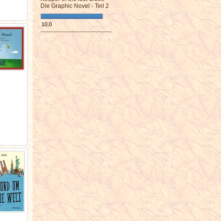
Die Graphic Novel - Teil 2
10,0
¯¯¯¯¯¯¯¯¯¯¯¯¯¯¯¯¯¯¯¯¯¯¯¯