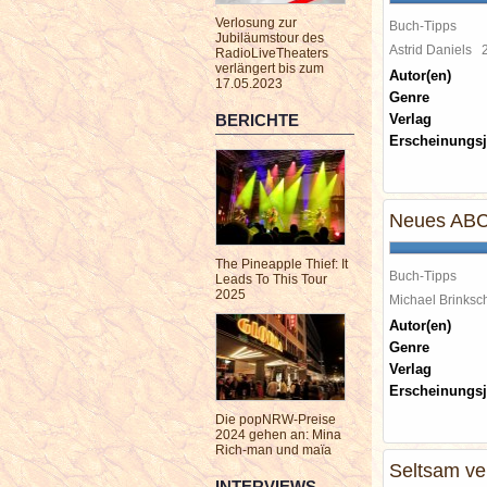
Verlosung zur
Buch-Tipps
Jubiläumstour des
Astrid Daniels
RadioLiveTheaters
verlängert bis zum
Autor(en)
17.05.2023
Genre
BERICHTE
Verlag
Erscheinungsj
Neues ABC-
The Pineapple Thief: It
Buch-Tipps
Leads To This Tour
2025
Michael Brinks
Autor(en)
Genre
Verlag
Erscheinungsj
Die popNRW-Preise
2024 gehen an: Mina
Rich-man und maïa
Seltsam ve
INTERVIEWS