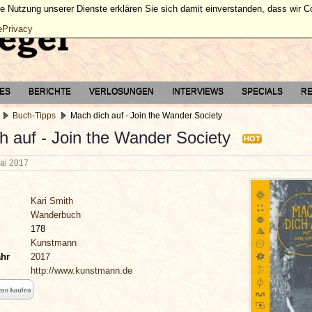
ie Nutzung unserer Dienste erklären Sie sich damit einverstanden, dass wir 
ePrivacy
TES
BERICHTE
VERLOSUNGEN
INTERVIEWS
SPECIALS
RE
Buch-Tipps
Mach dich auf - Join the Wander Society
h auf - Join the Wander Society
HOT
Mai 2017
Kari Smith
Wanderbuch
178
Kunstmann
ahr
2017
http://www.kunstmann.de