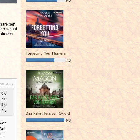
8,0
¯¯¯¯¯¯¯¯¯¯¯¯¯¯¯¯¯¯¯¯¯¯¯¯
h treiben
ch selbst
 diesen
Forgetting You: Hunters
7,3
¯¯¯¯¯¯¯¯¯¯¯¯¯¯¯¯¯¯¯¯¯¯¯¯
Mai 2017
6,0
7,0
9,0
7,3
Das kalte Herz von Oxford
9,8
zwar
¯¯¯¯¯¯¯¯¯¯¯¯¯¯¯¯¯¯¯¯¯¯¯¯
Walt
et,