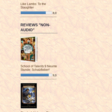
Like Lambs: To the
Slaughter
8,0
¯¯¯¯¯¯¯¯¯¯¯¯¯¯¯¯¯¯¯¯¯¯¯¯
REVIEWS "NON-
AUDIO"
School of Talents 9 Neunte
Stunde: Schatzfieber!
9,0
¯¯¯¯¯¯¯¯¯¯¯¯¯¯¯¯¯¯¯¯¯¯¯¯