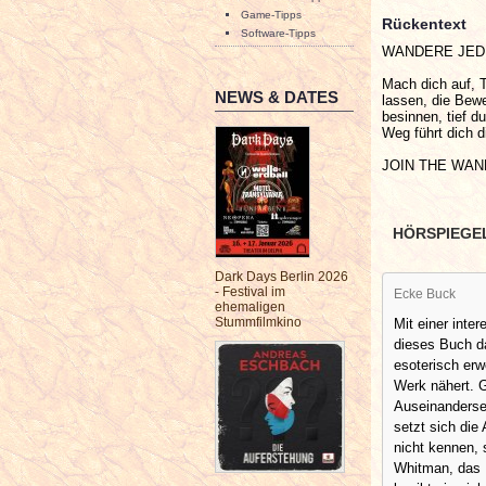
Game-Tipps
Rückentext
Software-Tipps
WANDERE JED
Mach dich auf, T
NEWS & DATES
lassen, die Bew
besinnen, tief d
Weg führt dich d
JOIN THE WAN
HÖRSPIEGE
Dark Days Berlin 2026
- Festival im
Ecke Buck
ehemaligen
Stummfilmkino
Mit einer int
dieses Buch da
esoterisch erw
Werk nähert. G
Auseinanderse
setzt sich die
nicht kennen,
Whitman, das K