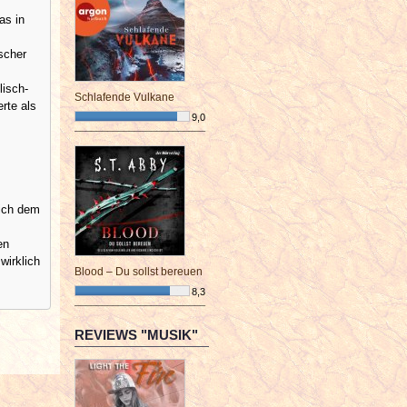
as in
scher
lisch-
Schlafende Vulkane
rte als
9,0
¯¯¯¯¯¯¯¯¯¯¯¯¯¯¯¯¯¯¯¯¯¯¯¯
sich dem
en
wirklich
Blood – Du sollst bereuen
8,3
¯¯¯¯¯¯¯¯¯¯¯¯¯¯¯¯¯¯¯¯¯¯¯¯
REVIEWS "MUSIK"