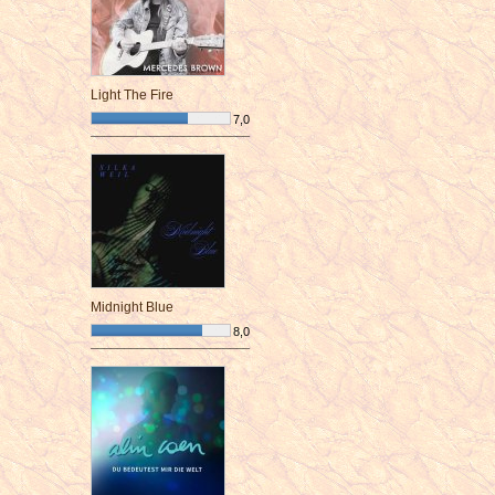
Light The Fire
7,0
¯¯¯¯¯¯¯¯¯¯¯¯¯¯¯¯¯¯¯¯¯¯¯¯
Midnight Blue
8,0
¯¯¯¯¯¯¯¯¯¯¯¯¯¯¯¯¯¯¯¯¯¯¯¯