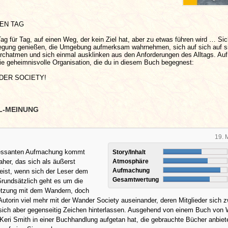
EN TAG
ag für Tag, auf einen Weg, der kein Ziel hat, aber zu etwas führen wird … Sic
egung genießen, die Umgebung aufmerksam wahrnehmen, sich auf sich auf si
urchatmen und sich einmal ausklinken aus den Anforderungen des Alltags. Auf
ie geheimnisvolle Organisation, die du in diesem Buch begegnest:
DER SOCIETY!
L-MEINUNG
19. 
eressanten Aufmachung kommt
Story/Inhalt
her, das sich als äußerst
Atmosphäre
Aufmachung
eist, wenn sich der Leser dem
Gesamtwertung
rundsätzlich geht es um die
tzung mit dem Wandern, doch
 Autorin viel mehr mit der Wander Society auseinander, deren Mitglieder sich 
 sich aber gegenseitig Zeichen hinterlassen. Ausgehend von einem Buch von 
eri Smith in einer Buchhandlung aufgetan hat, die gebrauchte Bücher anbiet