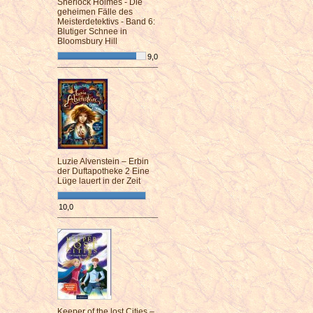
Sherlock Holmes - Die
geheimen Fälle des
Meisterdetektivs - Band 6:
Blutiger Schnee in
Bloomsbury Hill
9,0
¯¯¯¯¯¯¯¯¯¯¯¯¯¯¯¯¯¯¯¯¯¯¯¯
Luzie Alvenstein – Erbin
der Duftapotheke 2 Eine
Lüge lauert in der Zeit
10,0
¯¯¯¯¯¯¯¯¯¯¯¯¯¯¯¯¯¯¯¯¯¯¯¯
Keeper of the lost Cities –