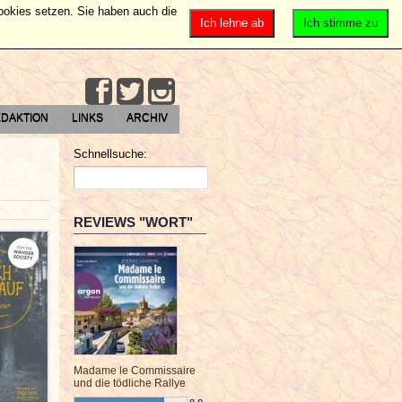
Cookies setzen. Sie haben auch die
Ich lehne ab
Ich stimme zu
DAKTION
LINKS
ARCHIV
Schnellsuche:
REVIEWS "WORT"
Madame le Commissaire
und die tödliche Rallye