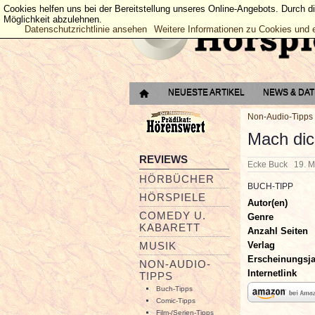
Cookies helfen uns bei der Bereitstellung unseres Online-Angebots. Durch d
Möglichkeit abzulehnen.
Datenschutzrichtlinie ansehen
Weitere Informationen zu Cookies und 
NEUESTE ARTIKEL
NEWS & DA
Non-Audio-Tipps
Mach dic
REVIEWS
Ecke Buck
19. 
HÖRBÜCHER
BUCH-TIPP
HÖRSPIELE
Autor(en)
COMEDY U.
Genre
KABARETT
Anzahl Seiten
Verlag
MUSIK
Erscheinungsj
NON-AUDIO-
Internetlink
TIPPS
Buch-Tipps
Comic-Tipps
Film-/Serien-Tipps