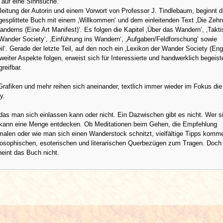
h auf eine Sinnsuche.
leitung der Autorin und einem Vorwort von Professor J. Tindlebaum, beginnt d
gesplittete Buch mit einem ‚Willkommen‘ und dem einleitenden Text ‚Die Zehn
derns (Eine Art Manifest)‘. Es folgen die Kapitel ‚Über das Wandern‘, ‚Takti
Wander Society‘, ‚Einführung ins Wandern‘, ‚Aufgaben/Feldforschung‘ sowie
eil‘. Gerade der letzte Teil, auf den noch ein ‚Lexikon der Wander Society (Eng
weiter Aspekte folgen, erweist sich für Interessierte und handwerklich begeiste
greifbar.
, Grafiken und mehr reihen sich aneinander, textlich immer wieder im Fokus die
ty.
das man sich einlassen kann oder nicht. Ein Dazwischen gibt es nicht. Wer 
kann eine Menge entdecken. Ob Meditationen beim Gehen, die Empfehlung
malen oder wie man sich einen Wanderstock schnitzt, vielfältige Tipps komm
losophischen, esoterischen und literarischen Querbezügen zum Tragen. Doch 
heint das Buch nicht.