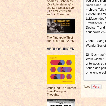
begibt sie sic
Andreas Eschbachs
„Die Auferstehung“ –
Nach einer Ein
Die Kult-Detektive von
mehrere Teile 
„Die drei ???“ sind
Gebote Des Wan
zurück. Erwachsen.
Leitfaden des 
‚Praktischer T
Deutsch)‘ und 
sprichwörtlich 
The Pineapple Thief
Zitate, Bilder
zurück auf Tour 2025
Wander Socie
VERLOSUNGEN
Ein Buch, auf 
Werk widmet, 
unterwegs zu 
neben den phi
erhellend ersc
Tweet
Verlosung: The Harper
Trio - Dialogue of
Thoughts