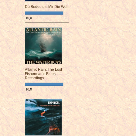
Du Bedeutest Mir Die Welt
10,0
¯¯¯¯¯¯¯¯¯¯¯¯¯¯¯¯¯¯¯¯¯¯¯¯
Atlantic Rain: The Lost
Fisherman’s Blues
Recordings
10,0
¯¯¯¯¯¯¯¯¯¯¯¯¯¯¯¯¯¯¯¯¯¯¯¯