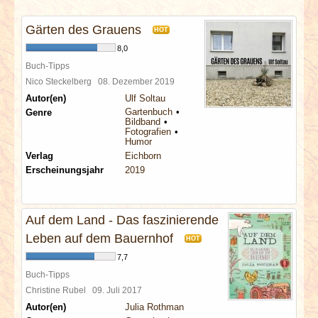
INTERVIEWS
Gärten des Grauens
HOT
SPECIALS
8,0
Buch-Tipps
REDAKTION
Nico Steckelberg
08. Dezember 2019
Autor(en)
Ulf Soltau
Gartenbuch
Genre
LINKS
Bildband
Fotografien
Humor
ARCHIV
Verlag
Eichborn
Erscheinungsjahr
2019
Auf dem Land - Das faszinierende
Leben auf dem Bauernhof
HOT
7,7
Buch-Tipps
Christine Rubel
09. Juli 2017
Autor(en)
Julia Rothman