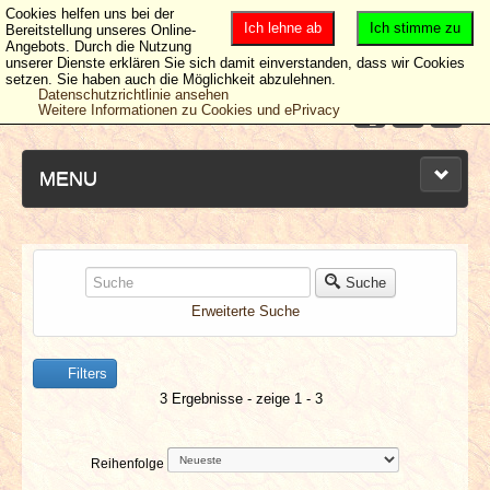
Cookies helfen uns bei der
Ich lehne ab
Ich stimme zu
Bereitstellung unseres Online-
Angebots. Durch die Nutzung
unserer Dienste erklären Sie sich damit einverstanden, dass wir Cookies
setzen. Sie haben auch die Möglichkeit abzulehnen.
Datenschutzrichtlinie ansehen
Weitere Informationen zu Cookies und ePrivacy
MENU
NEUESTE ARTIKEL
Suche
Erweiterte Suche
NEWS & DATES
Filters
BERICHTE
3 Ergebnisse - zeige 1 - 3
VERLOSUNGEN
Reihenfolge