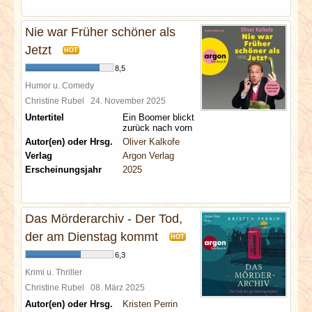
Nie war Früher schöner als
Jetzt
HOT
8,5
Humor u. Comedy
Christine Rubel
24. November 2025
Untertitel
Ein Boomer blickt
zurück nach vorn
Autor(en) oder Hrsg.
Oliver Kalkofe
Verlag
Argon Verlag
Erscheinungsjahr
2025
Das Mörderarchiv - Der Tod,
der am Dienstag kommt
HOT
6,3
Krimi u. Thriller
Christine Rubel
08. März 2025
Autor(en) oder Hrsg.
Kristen Perrin