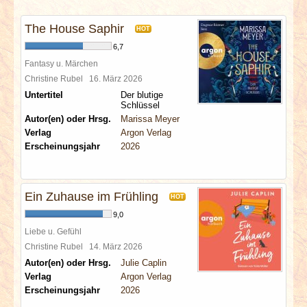
INTERVIEWS
The House Saphir
HOT
SPECIALS
6,7
Fantasy u. Märchen
REDAKTION
Christine Rubel
16. März 2026
Untertitel
Der blutige
Schlüssel
LINKS
Autor(en) oder Hrsg.
Marissa Meyer
Verlag
Argon Verlag
Erscheinungsjahr
2026
ARCHIV
Ein Zuhause im Frühling
HOT
9,0
Liebe u. Gefühl
Christine Rubel
14. März 2026
Autor(en) oder Hrsg.
Julie Caplin
Verlag
Argon Verlag
Erscheinungsjahr
2026