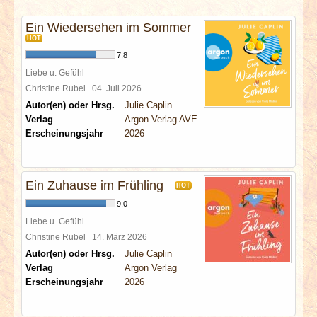
INTERVIEWS
Ein Wiedersehen im Sommer
HOT
SPECIALS
7,8
Liebe u. Gefühl
REDAKTION
Christine Rubel
04. Juli 2026
Autor(en) oder Hrsg.
Julie Caplin
LINKS
Verlag
Argon Verlag AVE
Erscheinungsjahr
2026
ARCHIV
Ein Zuhause im Frühling
HOT
9,0
Liebe u. Gefühl
Christine Rubel
14. März 2026
Autor(en) oder Hrsg.
Julie Caplin
Verlag
Argon Verlag
Erscheinungsjahr
2026