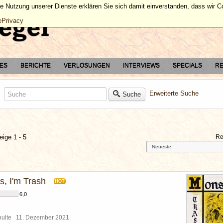
ie Nutzung unserer Dienste erklären Sie sich damit einverstanden, dass wir 
ePrivacy
TES
BERICHTE
VERLOSUNGEN
INTERVIEWS
SPECIALS
RE
Erweiterte Suche
Suche
eige 1 - 5
Re
s, I'm Trash
HOT
6,0
chulte
11. Dezember 2021