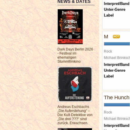
NEWS & DATES
Interpret/Band
Unter-Genre
Label
M
HOT
Dark Days Berlin 2026
Rock
- Festival im
ehemaligen
Michael Brinks
Stummfilmkino
Interpret/Band
Unter-Genre
Label
The Hunch
Andreas Eschbachs
„Die Auferstehung“ –
Rock
Die Kult-Detektive von
Michael Brinks
„Die drei ???“ sind
zurück. Erwachsen.
Interpret/Band