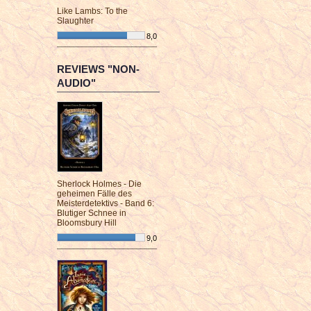
Like Lambs: To the
Slaughter
8,0
¯¯¯¯¯¯¯¯¯¯¯¯¯¯¯¯¯¯¯¯¯¯¯¯
REVIEWS "NON-
AUDIO"
Sherlock Holmes - Die
geheimen Fälle des
Meisterdetektivs - Band 6:
Blutiger Schnee in
Bloomsbury Hill
9,0
¯¯¯¯¯¯¯¯¯¯¯¯¯¯¯¯¯¯¯¯¯¯¯¯