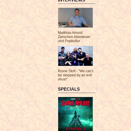
Matthias Arnold:
Zwischen Abenteuer
und Popkultur
Roine Stolt - "We can’t
be stopped by an evil
virus!"
SPECIALS