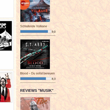
Schlafende Vulkane
9,0
¯¯¯¯¯¯¯¯¯¯¯¯¯¯¯¯¯¯¯¯¯¯¯¯
Blood – Du sollst bereuen
8,3
¯¯¯¯¯¯¯¯¯¯¯¯¯¯¯¯¯¯¯¯¯¯¯¯
REVIEWS "MUSIK"