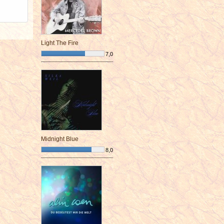
Light The Fire
7,0
¯¯¯¯¯¯¯¯¯¯¯¯¯¯¯¯¯¯¯¯¯¯¯¯
Midnight Blue
8,0
¯¯¯¯¯¯¯¯¯¯¯¯¯¯¯¯¯¯¯¯¯¯¯¯