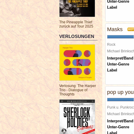
Unter-Genre
Label
The Pineapple Thief
zurück auf Tour 2025
Masks
HOT
VERLOSUNGEN
Rock
Michael Brinks
Interpret/Band
Unter-Genre
Label
Verlosung: The Harper
Trio - Dialogue of
pop up you
Thoughts
Punk u. Punkroc
Michael Brinks
Interpret/Band
Unter-Genre
Label