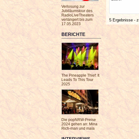
Verlosung zur
Jubiläumstour des
RadioLiveTheaters
verlängert bis zum
5 Ergebnisse - z
17.05.2023
BERICHTE
The Pineapple Thief: It
Leads To This Tour
2025
Die popNRW-Preise
2024 gehen an: Mina
Rich-man und maïa
INTERVIEWS