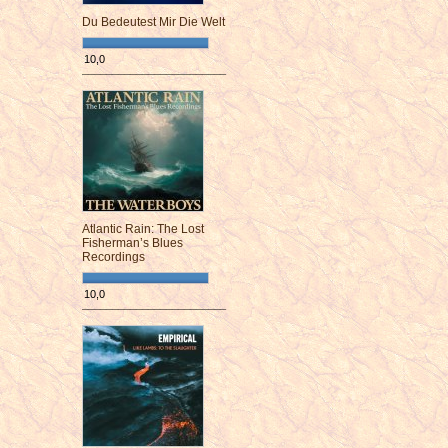
Du Bedeutest Mir Die Welt
10,0
¯¯¯¯¯¯¯¯¯¯¯¯¯¯¯¯¯¯¯¯¯¯¯¯
Atlantic Rain: The Lost
Fisherman’s Blues
Recordings
10,0
¯¯¯¯¯¯¯¯¯¯¯¯¯¯¯¯¯¯¯¯¯¯¯¯