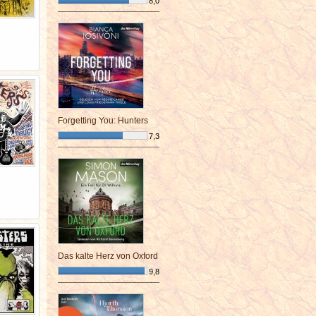
8,0
¯¯¯¯¯¯¯¯¯¯¯¯¯¯¯¯¯¯¯¯¯¯¯¯
Forgetting You: Hunters
7,3
¯¯¯¯¯¯¯¯¯¯¯¯¯¯¯¯¯¯¯¯¯¯¯¯
Das kalte Herz von Oxford
9,8
¯¯¯¯¯¯¯¯¯¯¯¯¯¯¯¯¯¯¯¯¯¯¯¯