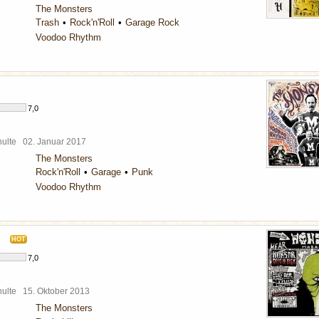
The Monsters
Trash
Rock'n'Roll
Garage Rock
Voodoo Rhythm
7,0
chulte
02. Januar 2017
The Monsters
Rock'n'Roll
Garage
Punk
Voodoo Rhythm
HOT
7,0
chulte
15. Oktober 2013
The Monsters