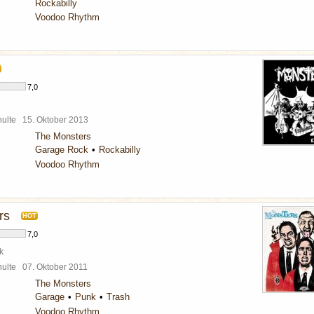
Rockabilly
Voodoo Rhythm
7,0
chulte
15. Oktober 2013
The Monsters
Garage Rock
Rockabilly
Voodoo Rhythm
rs
HOT
7,0
k
chulte
07. Oktober 2011
The Monsters
Garage
Punk
Trash
Voodoo Rhythm