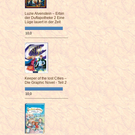
Luzie Alvenstein – Erbin
der Duftapotheke 2 Eine
Lüge lauert in der Zeit
10,0
¯¯¯¯¯¯¯¯¯¯¯¯¯¯¯¯¯¯¯¯¯¯¯¯
Keeper of the lost Cities –
Die Graphic Novel - Teil 2
10,0
¯¯¯¯¯¯¯¯¯¯¯¯¯¯¯¯¯¯¯¯¯¯¯¯