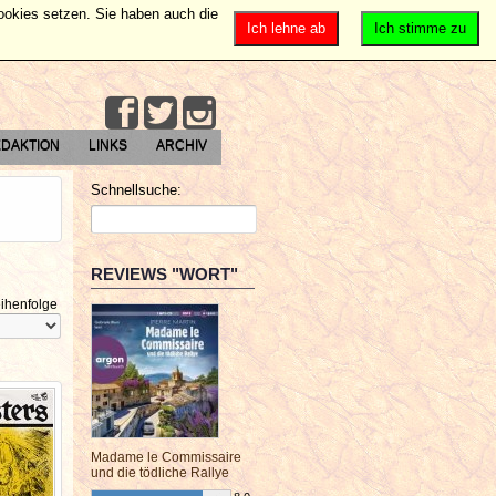
Cookies setzen. Sie haben auch die
Ich lehne ab
Ich stimme zu
DAKTION
LINKS
ARCHIV
Schnellsuche:
REVIEWS "WORT"
ihenfolge
Madame le Commissaire
und die tödliche Rallye