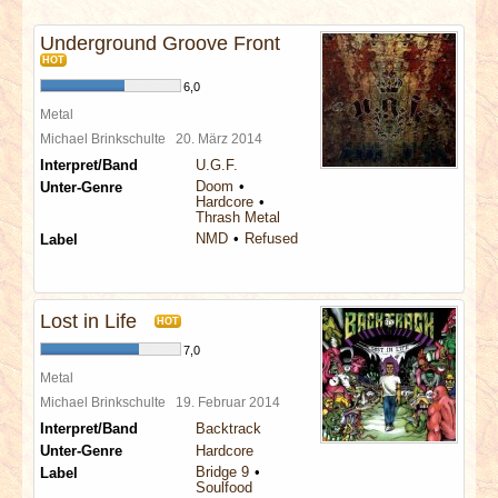
INTERVIEWS
Underground Groove Front
HOT
SPECIALS
6,0
Metal
REDAKTION
Michael Brinkschulte
20. März 2014
Interpret/Band
U.G.F.
LINKS
Doom
Unter-Genre
Hardcore
Thrash Metal
NMD
Refused
ARCHIV
Label
Lost in Life
HOT
7,0
Metal
Michael Brinkschulte
19. Februar 2014
Interpret/Band
Backtrack
Unter-Genre
Hardcore
Bridge 9
Label
Soulfood