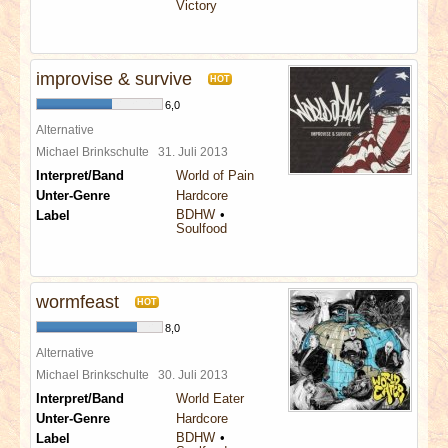
Victory
improvise & survive
HOT
6,0
Alternative
Michael Brinkschulte
31. Juli 2013
Interpret/Band
World of Pain
Unter-Genre
Hardcore
BDHW
Label
Soulfood
wormfeast
HOT
8,0
Alternative
Michael Brinkschulte
30. Juli 2013
Interpret/Band
World Eater
Unter-Genre
Hardcore
BDHW
Label