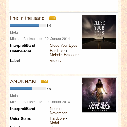
line in the sand
HOT
8,0
Metal
Michael Brinkschulte
10. Januar 2014
Interpret/Band
Close Your Eyes
Hardcore
Unter-Genre
Melodic Hardcore
Label
Victory
ANUNNAKI
HOT
6,0
Metal
Michael Brinkschulte
10. Januar 2014
Interpret/Band
Neurotic
November
Hardcore
Unter-Genre
Metal