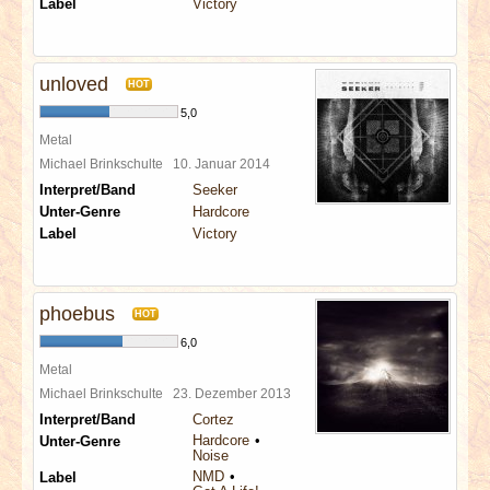
Label
Victory
unloved
HOT
5,0
Metal
Michael Brinkschulte
10. Januar 2014
Interpret/Band
Seeker
Unter-Genre
Hardcore
Label
Victory
phoebus
HOT
6,0
Metal
Michael Brinkschulte
23. Dezember 2013
Interpret/Band
Cortez
Hardcore
Unter-Genre
Noise
NMD
Label