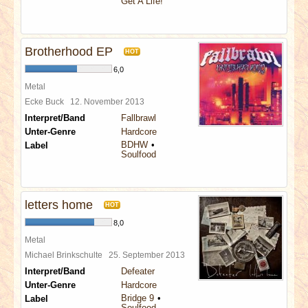
Get A Life!
Brotherhood EP
HOT
6,0
Metal
Ecke Buck
12. November 2013
Interpret/Band
Fallbrawl
Unter-Genre
Hardcore
BDHW
Label
Soulfood
letters home
HOT
8,0
Metal
Michael Brinkschulte
25. September 2013
Interpret/Band
Defeater
Unter-Genre
Hardcore
Bridge 9
Label
Soulfood