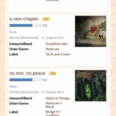
a new chapter
HOT
7,0
Rock
Michael Brinkschulte
12. August 2013
Interpret/Band
Amplified Hate
Unter-Genre
Hardcore
Label
Skull and Crown
no rest, no peace
HOT
7,0
Metal
Michael Brinkschulte
12. August 2013
Interpret/Band
Alpha & Omega
Hardcore
Unter-Genre
Metal
Bridge 9
Label
Soulfood