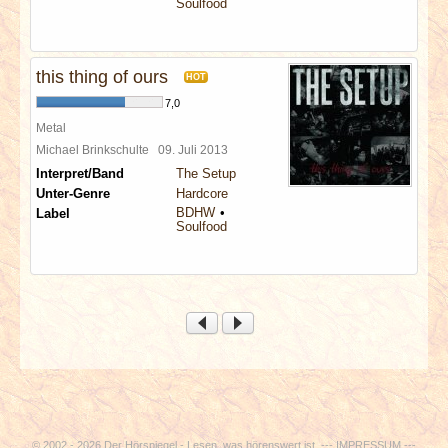
Soulfood
this thing of ours
HOT
7,0
Metal
Michael Brinkschulte
09. Juli 2013
Interpret/Band
The Setup
Unter-Genre
Hardcore
BDHW
Label
Soulfood
© 2002 - 2026 Der Hörspiegel - Lesen, was hörenswert ist. ---
IMPRESSUM
---