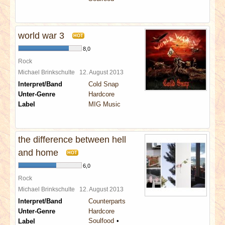
world war 3
HOT
8,0
Rock
Michael Brinkschulte
12. August 2013
Interpret/Band
Cold Snap
Unter-Genre
Hardcore
Label
MIG Music
the difference between hell
and home
HOT
6,0
Rock
Michael Brinkschulte
12. August 2013
Interpret/Band
Counterparts
Unter-Genre
Hardcore
Soulfood
Label