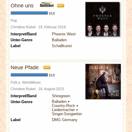
Ohne uns
HOT
10,0
Pop
Christine Rubel
19. Februar 2016
Interpret/Band
Phoenix West
Unter-Genre
Balladen
Label
Schallkunst
Neue Pfade
HOT
10,0
Folk u. WorldMusic
Christine Rubel
16. August 2015
Interpret/Band
Shiregreen
Balladen
Unter-Genre
Country-Rock
Liedermacher
Singer-Songwriter
Label
DMG Germany