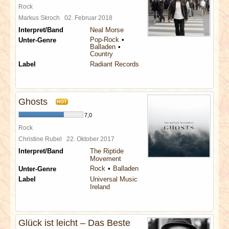
Rock
Markus Skroch
02. Februar 2018
Interpret/Band
Neal Morse
Pop-Rock
Unter-Genre
Balladen
Country
Label
Radiant Records
Ghosts
HOT
7,0
Rock
Christine Rubel
22. Oktober 2017
Interpret/Band
The Riptide
Movement
Rock
Balladen
Unter-Genre
Label
Universal Music
Ireland
Glück ist leicht – Das Beste