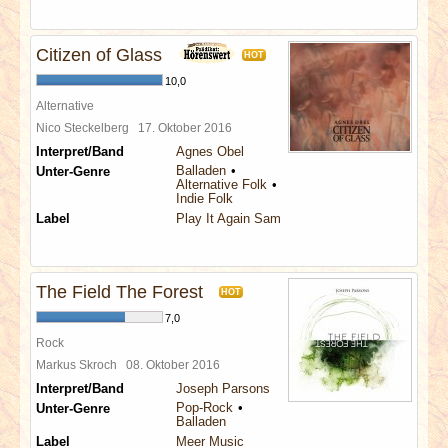
Citizen of Glass
HOT
10,0
Alternative
Nico Steckelberg
17. Oktober 2016
Interpret/Band
Agnes Obel
Balladen
Unter-Genre
Alternative Folk
Indie Folk
Label
Play It Again Sam
The Field The Forest
HOT
7,0
Rock
Markus Skroch
08. Oktober 2016
Interpret/Band
Joseph Parsons
Pop-Rock
Unter-Genre
Balladen
Label
Meer Music