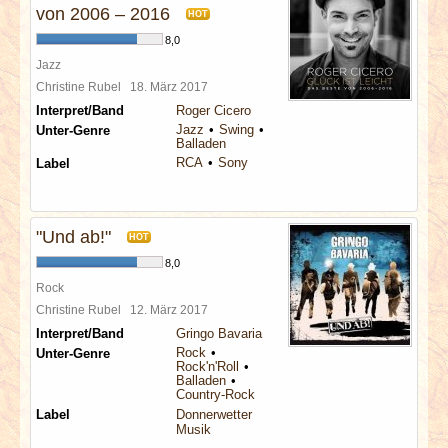
von 2006 – 2016
HOT
8,0
Jazz
Christine Rubel
18. März 2017
Interpret/Band
Roger Cicero
Jazz
Swing
Unter-Genre
Balladen
RCA
Sony
Label
"Und ab!"
HOT
8,0
Rock
Christine Rubel
12. März 2017
Interpret/Band
Gringo Bavaria
Rock
Unter-Genre
Rock'n'Roll
Balladen
Country-Rock
Label
Donnerwetter
Musik