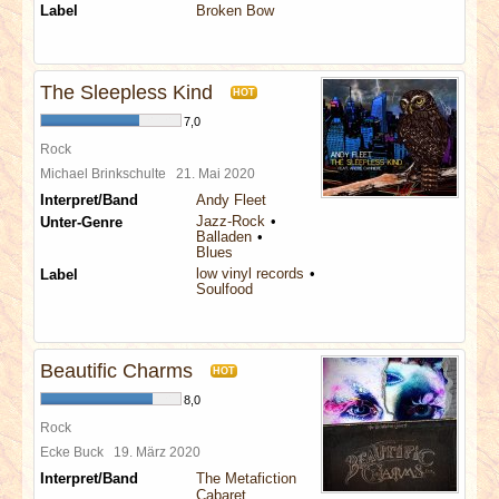
Label
Broken Bow
The Sleepless Kind
HOT
7,0
Rock
Michael Brinkschulte
21. Mai 2020
Interpret/Band
Andy Fleet
Jazz-Rock
Unter-Genre
Balladen
Blues
low vinyl records
Label
Soulfood
Beautific Charms
HOT
8,0
Rock
Ecke Buck
19. März 2020
Interpret/Band
The Metafiction
Cabaret