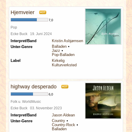
INTERVIEWS
Hjemveier
HOT
SPECIALS
7,0
Pop
REDAKTION
Ecke Buck
19. Juni 2024
Interpret/Band
Kristin Asbjørnsen
Balladen
Unter-Genre
LINKS
Jazz
Pop-Balladen
Label
Kirkelig
ARCHIV
Kulturverksted
highway desperado
HOT
6,0
Folk u. WorldMusic
Ecke Buck
03. November 2023
Interpret/Band
Jason Aldean
Country
Unter-Genre
Country-Rock
Balladen