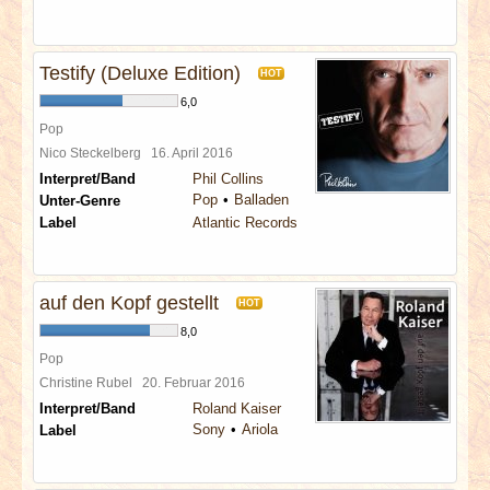
Testify (Deluxe Edition)
HOT
6,0
Pop
Nico Steckelberg
16. April 2016
Interpret/Band
Phil Collins
Pop
Balladen
Unter-Genre
Label
Atlantic Records
auf den Kopf gestellt
HOT
8,0
Pop
Christine Rubel
20. Februar 2016
Interpret/Band
Roland Kaiser
Sony
Ariola
Label