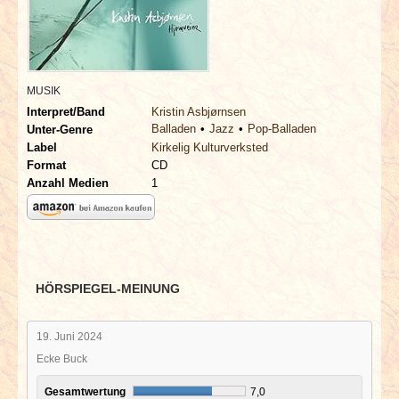
INTERVIEWS
SPECIALS
MUSIK
REDAKTION
Interpret/Band
Kristin Asbjørnsen
Balladen
Jazz
Pop-Balladen
Unter-Genre
LINKS
Label
Kirkelig Kulturverksted
Format
CD
Anzahl Medien
1
ARCHIV
HÖRSPIEGEL-MEINUNG
19. Juni 2024
Ecke Buck
Gesamtwertung
7,0