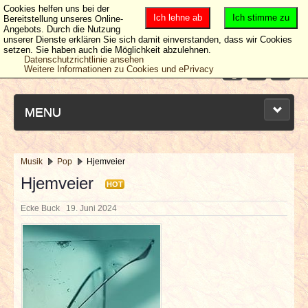
Cookies helfen uns bei der
Ich lehne ab
Ich stimme zu
Bereitstellung unseres Online-
Angebots. Durch die Nutzung
unserer Dienste erklären Sie sich damit einverstanden, dass wir Cookies
setzen. Sie haben auch die Möglichkeit abzulehnen.
Datenschutzrichtlinie ansehen
Weitere Informationen zu Cookies und ePrivacy
MENU
Musik
Pop
Hjemveier
NEUESTE ARTIKEL
Hjemveier
HOT
Ecke Buck
19. Juni 2024
NEWS & DATES
BERICHTE
VERLOSUNGEN