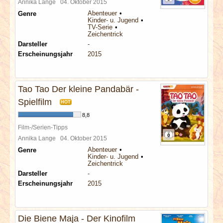
Annika Lange
04. Oktober 2015
Abenteuer
Genre
Kinder- u. Jugend
TV-Serie
Zeichentrick
Darsteller
-
Erscheinungsjahr
2015
Tao Tao Der kleine Pandabär -
Spielfilm
HOT
8,8
Film-/Serien-Tipps
Annika Lange
04. Oktober 2015
Abenteuer
Genre
Kinder- u. Jugend
Zeichentrick
Darsteller
-
Erscheinungsjahr
2015
Die Biene Maja - Der Kinofilm