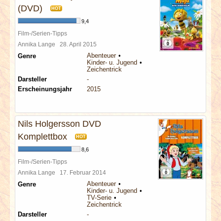
(DVD)
HOT
9,4
Film-/Serien-Tipps
Annika Lange
28. April 2015
Abenteuer
Genre
Kinder- u. Jugend
Zeichentrick
Darsteller
-
Erscheinungsjahr
2015
Nils Holgersson DVD
Komplettbox
HOT
8,6
Film-/Serien-Tipps
Annika Lange
17. Februar 2014
Abenteuer
Genre
Kinder- u. Jugend
TV-Serie
Zeichentrick
Darsteller
-