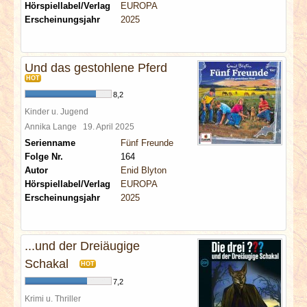
Hörspiellabel/Verlag
EUROPA
Erscheinungsjahr
2025
Und das gestohlene Pferd
HOT
8,2
Kinder u. Jugend
Annika Lange
19. April 2025
Serienname
Fünf Freunde
Folge Nr.
164
Autor
Enid Blyton
Hörspiellabel/Verlag
EUROPA
Erscheinungsjahr
2025
...und der Dreiäugige
Schakal
HOT
7,2
Krimi u. Thriller