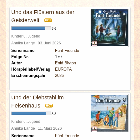
INTERVIEWS
Und das Flüstern aus der
SPECIALS
Geisterwelt
HOT
8,6
REDAKTION
Kinder u. Jugend
Annika Lange
03. Juni 2026
Serienname
Fünf Freunde
LINKS
Folge Nr.
170
Autor
Enid Blyton
ARCHIV
Hörspiellabel/Verlag
EUROPA
Erscheinungsjahr
2026
Und der Diebstahl im
Felsenhaus
HOT
8,8
Kinder u. Jugend
Annika Lange
11. März 2026
Serienname
Fünf Freunde