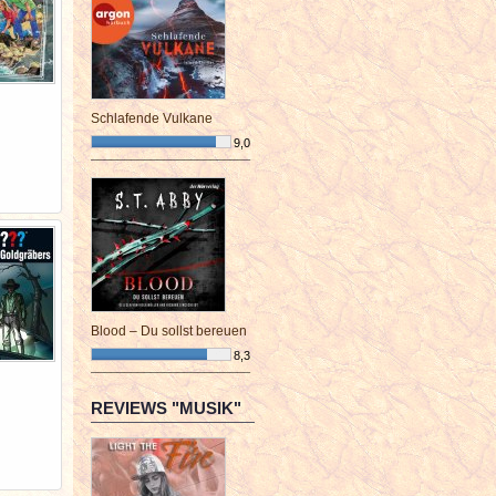
Schlafende Vulkane
9,0
¯¯¯¯¯¯¯¯¯¯¯¯¯¯¯¯¯¯¯¯¯¯¯¯
Blood – Du sollst bereuen
8,3
¯¯¯¯¯¯¯¯¯¯¯¯¯¯¯¯¯¯¯¯¯¯¯¯
REVIEWS "MUSIK"