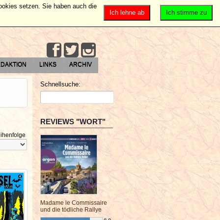
Cookies setzen. Sie haben auch die
Ich lehne ab
Ich stimme zu
DAKTION
LINKS
ARCHIV
Schnellsuche:
REVIEWS "WORT"
ihenfolge
Madame le Commissaire
und die tödliche Rallye