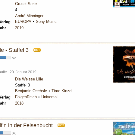
Grusel-Serie
4
André Minninger
EUROPA
Sony Music
Verlag
ahr
2019
 - Staffel 3
HOT
8,8
chulte
20. Januar 2019
Die Weisse Lilie
Staffel 3
Benjamin Oechsle
Timo Kinzel
FolgenReich
Universal
Verlag
ahr
2018
fin in der Felsenbucht
HOT
8,0