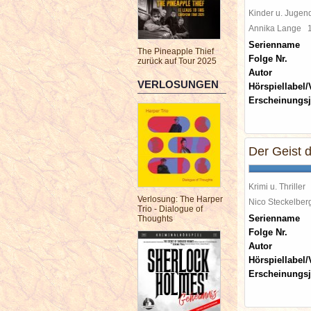
Kinder u. Jugen
Annika Lange
Serienname
The Pineapple Thief
Folge Nr.
zurück auf Tour 2025
Autor
VERLOSUNGEN
Hörspiellabel/
Erscheinungsj
Der Geist 
Krimi u. Thriller
Verlosung: The Harper
Nico Steckelbe
Trio - Dialogue of
Serienname
Thoughts
Folge Nr.
Autor
Hörspiellabel/
Erscheinungsj