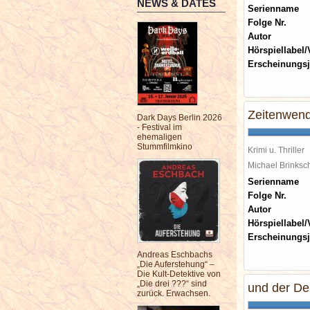
NEWS & DATES
Serienname
Folge Nr.
Autor
Hörspiellabel/
Erscheinungsj
Zeitenwende
Dark Days Berlin 2026
- Festival im
ehemaligen
Stummfilmkino
Krimi u. Thriller
Michael Brinks
Serienname
Folge Nr.
Autor
Hörspiellabel/
Erscheinungsj
Andreas Eschbachs
„Die Auferstehung“ –
Die Kult-Detektive von
„Die drei ???“ sind
und der Del
zurück. Erwachsen.