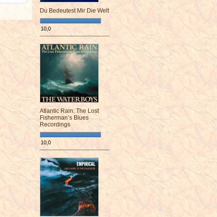
Du Bedeutest Mir Die Welt
10,0
¯¯¯¯¯¯¯¯¯¯¯¯¯¯¯¯¯¯¯¯¯¯¯¯
Atlantic Rain: The Lost
Fisherman’s Blues
Recordings
10,0
¯¯¯¯¯¯¯¯¯¯¯¯¯¯¯¯¯¯¯¯¯¯¯¯