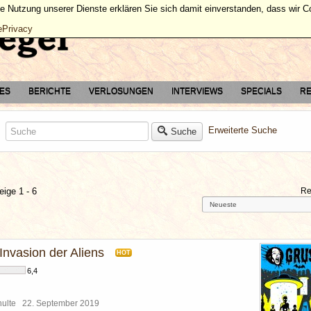
ie Nutzung unserer Dienste erklären Sie sich damit einverstanden, dass wir 
ePrivacy
TES
BERICHTE
VERLOSUNGEN
INTERVIEWS
SPECIALS
RE
Erweiterte Suche
Suche
eige 1 - 6
Re
 Invasion der Aliens
HOT
6,4
chulte
22. September 2019