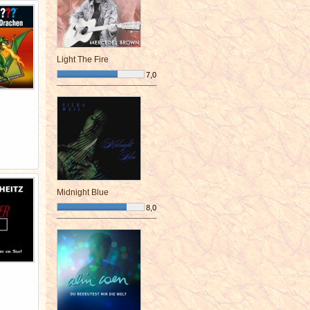
Light The Fire
7,0
¯¯¯¯¯¯¯¯¯¯¯¯¯¯¯¯¯¯¯¯¯¯¯¯
Midnight Blue
8,0
¯¯¯¯¯¯¯¯¯¯¯¯¯¯¯¯¯¯¯¯¯¯¯¯