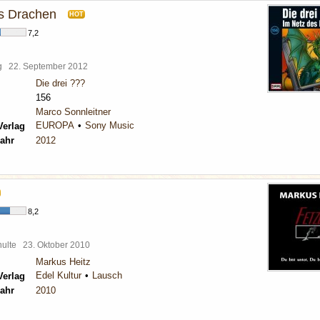
s Drachen
HOT
7,2
rg
22. September 2012
Die drei ???
156
Marco Sonnleitner
EUROPA
Sony Music
Verlag
ahr
2012
8,2
chulte
23. Oktober 2010
Markus Heitz
Edel Kultur
Lausch
Verlag
ahr
2010