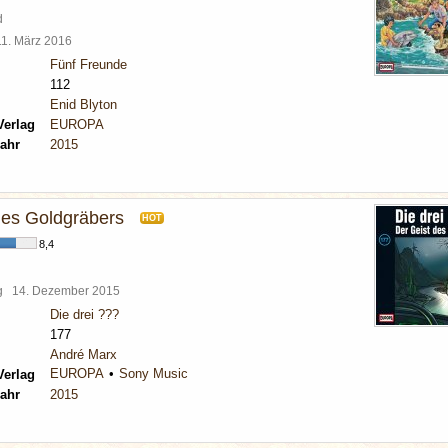
d
11. März 2016
Fünf Freunde
112
Enid Blyton
Verlag
EUROPA
ahr
2015
des Goldgräbers
HOT
8,4
rg
14. Dezember 2015
Die drei ???
177
André Marx
EUROPA
Sony Music
Verlag
ahr
2015