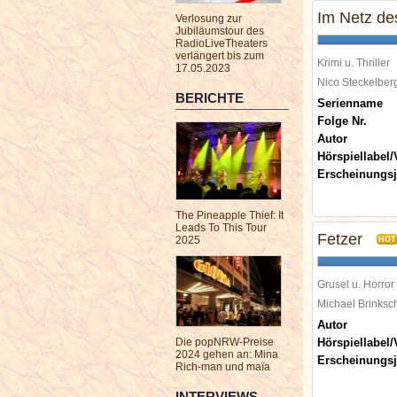
Im Netz de
Verlosung zur
Jubiläumstour des
RadioLiveTheaters
verlängert bis zum
Krimi u. Thriller
17.05.2023
Nico Steckelbe
BERICHTE
Serienname
Folge Nr.
Autor
Hörspiellabel/
Erscheinungsj
The Pineapple Thief: It
Leads To This Tour
Fetzer
2025
HOT
Grusel u. Horror
Michael Brinks
Autor
Die popNRW-Preise
Hörspiellabel/
2024 gehen an: Mina
Erscheinungsj
Rich-man und maïa
INTERVIEWS