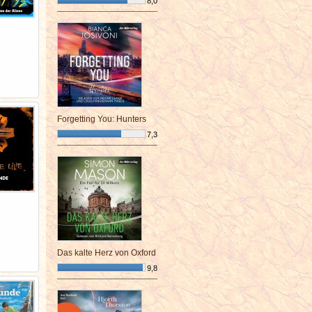
8,0
¯¯¯¯¯¯¯¯¯¯¯¯¯¯¯¯¯¯¯¯¯¯¯¯
Forgetting You: Hunters
7,3
¯¯¯¯¯¯¯¯¯¯¯¯¯¯¯¯¯¯¯¯¯¯¯¯
Das kalte Herz von Oxford
9,8
¯¯¯¯¯¯¯¯¯¯¯¯¯¯¯¯¯¯¯¯¯¯¯¯