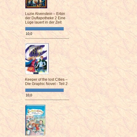
Luzie Alvenstein – Erbin
der Duftapotheke 2 Eine
Lüge lauert in der Zeit
10,0
¯¯¯¯¯¯¯¯¯¯¯¯¯¯¯¯¯¯¯¯¯¯¯¯
Keeper of the lost Cities –
Die Graphic Novel - Teil 2
10,0
¯¯¯¯¯¯¯¯¯¯¯¯¯¯¯¯¯¯¯¯¯¯¯¯