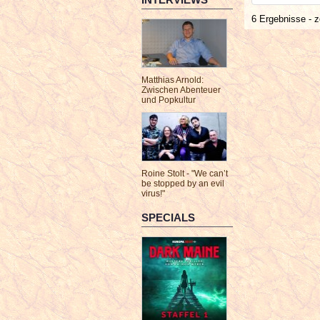
6 Ergebnisse - z
Matthias Arnold:
Zwischen Abenteuer
und Popkultur
Roine Stolt - "We can’t
be stopped by an evil
virus!"
SPECIALS