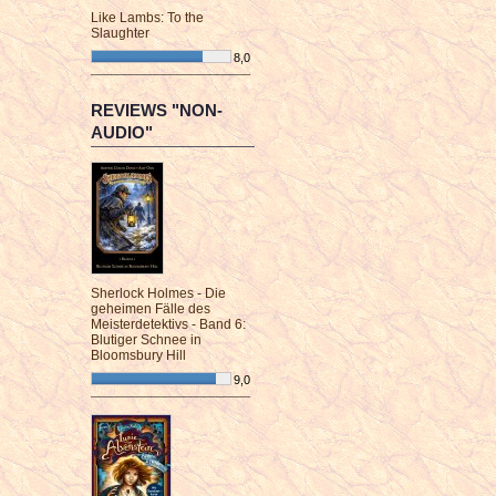
Like Lambs: To the
Slaughter
8,0
¯¯¯¯¯¯¯¯¯¯¯¯¯¯¯¯¯¯¯¯¯¯¯¯
REVIEWS "NON-
AUDIO"
Sherlock Holmes - Die
geheimen Fälle des
Meisterdetektivs - Band 6:
Blutiger Schnee in
Bloomsbury Hill
9,0
¯¯¯¯¯¯¯¯¯¯¯¯¯¯¯¯¯¯¯¯¯¯¯¯