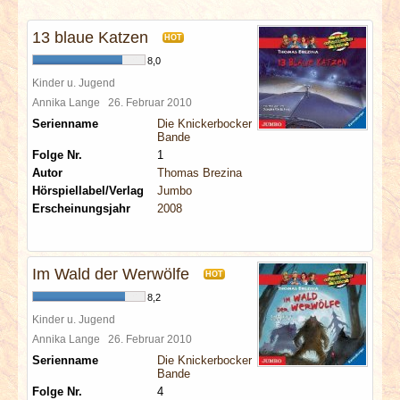
INTERVIEWS
13 blaue Katzen
HOT
SPECIALS
8,0
Kinder u. Jugend
REDAKTION
Annika Lange
26. Februar 2010
Serienname
Die Knickerbocker
Bande
LINKS
Folge Nr.
1
Autor
Thomas Brezina
Hörspiellabel/Verlag
Jumbo
ARCHIV
Erscheinungsjahr
2008
Im Wald der Werwölfe
HOT
8,2
Kinder u. Jugend
Annika Lange
26. Februar 2010
Serienname
Die Knickerbocker
Bande
Folge Nr.
4