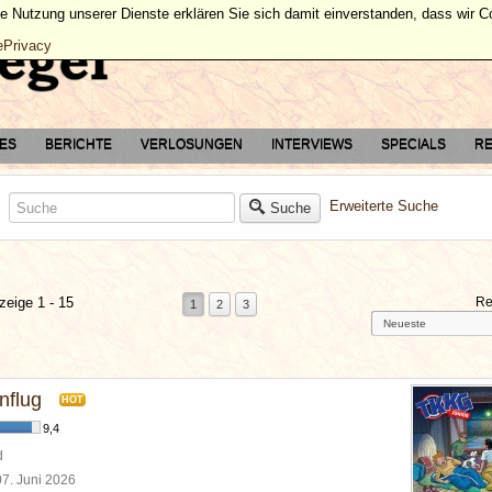
ie Nutzung unserer Dienste erklären Sie sich damit einverstanden, dass wir 
ePrivacy
TES
BERICHTE
VERLOSUNGEN
INTERVIEWS
SPECIALS
RE
Erweiterte Suche
Suche
zeige 1 - 15
Re
1
2
3
nflug
HOT
9,4
d
07. Juni 2026