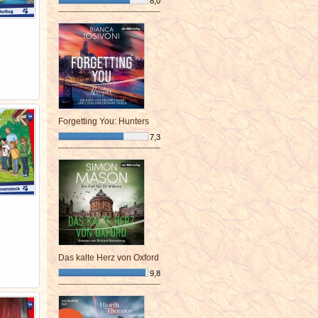
8,0
¯¯¯¯¯¯¯¯¯¯¯¯¯¯¯¯¯¯¯¯¯¯¯¯
Forgetting You: Hunters
7,3
¯¯¯¯¯¯¯¯¯¯¯¯¯¯¯¯¯¯¯¯¯¯¯¯
Das kalte Herz von Oxford
9,8
¯¯¯¯¯¯¯¯¯¯¯¯¯¯¯¯¯¯¯¯¯¯¯¯