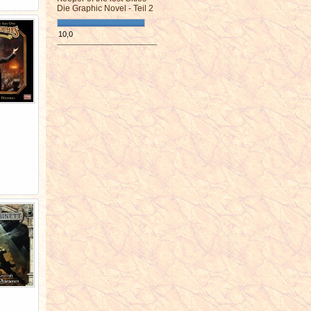
Die Graphic Novel - Teil 2
10,0
¯¯¯¯¯¯¯¯¯¯¯¯¯¯¯¯¯¯¯¯¯¯¯¯