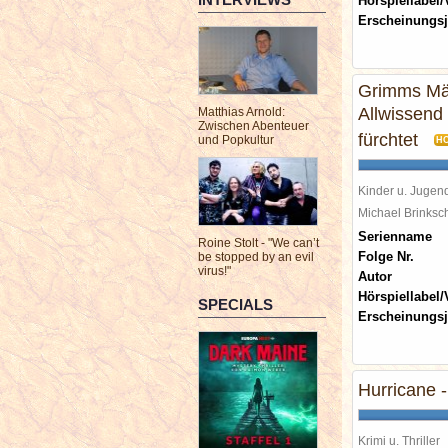
Hörspiellabel/
Erscheinungsj
Grimms Mär
Allwissend 
Matthias Arnold:
Zwischen Abenteuer
fürchtet
und Popkultur
H
Kinder u. Jugen
Michael Brinks
Serienname
Roine Stolt - "We can’t
Folge Nr.
be stopped by an evil
virus!"
Autor
Hörspiellabel/
SPECIALS
Erscheinungsj
Hurricane -
Krimi u. Thriller