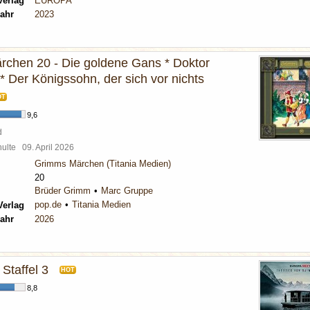
Verlag
EUROPA
ahr
2023
chen 20 - Die goldene Gans * Doktor
* Der Königssohn, der sich vor nichts
OT
9,6
d
chulte
09. April 2026
Grimms Märchen (Titania Medien)
20
Brüder Grimm
Marc Gruppe
pop.de
Titania Medien
Verlag
ahr
2026
 Staffel 3
HOT
8,8