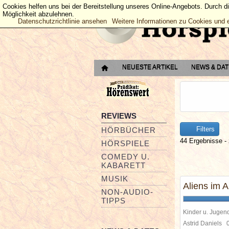
Cookies helfen uns bei der Bereitstellung unseres Online-Angebots. Durch d
Möglichkeit abzulehnen.
Datenschutzrichtlinie ansehen
Weitere Informationen zu Cookies und 
NEUESTE ARTIKEL
NEWS & DA
REVIEWS
Filters
HÖRBÜCHER
44 Ergebnisse - 
HÖRSPIELE
COMEDY U.
KABARETT
MUSIK
Aliens im A
NON-AUDIO-
TIPPS
Kinder u. Jugen
Astrid Daniels