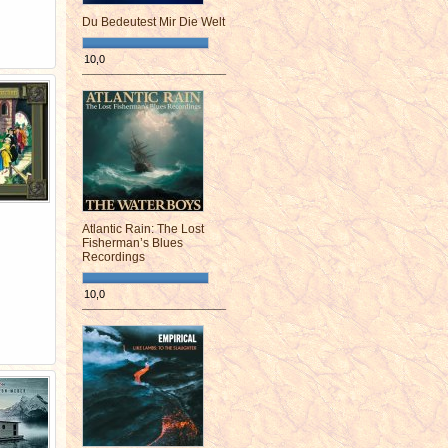
Du Bedeutest Mir Die Welt
10,0
¯¯¯¯¯¯¯¯¯¯¯¯¯¯¯¯¯¯¯¯¯¯¯¯
Atlantic Rain: The Lost
Fisherman’s Blues
Recordings
10,0
¯¯¯¯¯¯¯¯¯¯¯¯¯¯¯¯¯¯¯¯¯¯¯¯