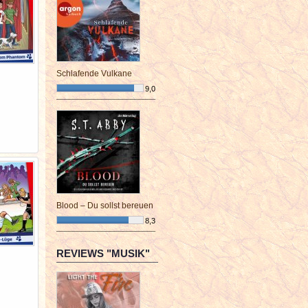
Schlafende Vulkane
9,0
¯¯¯¯¯¯¯¯¯¯¯¯¯¯¯¯¯¯¯¯¯¯¯¯
Blood – Du sollst bereuen
8,3
¯¯¯¯¯¯¯¯¯¯¯¯¯¯¯¯¯¯¯¯¯¯¯¯
REVIEWS "MUSIK"