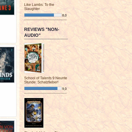
Like Lambs: To the
Slaughter
8,0
¯¯¯¯¯¯¯¯¯¯¯¯¯¯¯¯¯¯¯¯¯¯¯¯
REVIEWS "NON-
AUDIO"
School of Talents 9 Neunte
Stunde: Schatzfieber!
9,0
¯¯¯¯¯¯¯¯¯¯¯¯¯¯¯¯¯¯¯¯¯¯¯¯