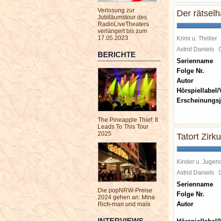
Verlosung zur
Der rätselh
Jubiläumstour des
RadioLiveTheaters
verlängert bis zum
17.05.2023
Krimi u. Thriller
Astrid Daniels
BERICHTE
Serienname
Folge Nr.
Autor
Hörspiellabel/
Erscheinungsj
The Pineapple Thief: It
Leads To This Tour
2025
Tatort Zirk
Kinder u. Jugen
Astrid Daniels
Serienname
Die popNRW-Preise
Folge Nr.
2024 gehen an: Mina
Autor
Rich-man und maïa
INTERVIEWS