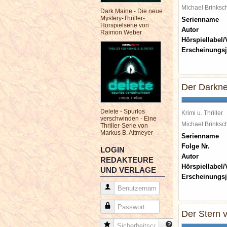
Michael Brinks
Dark Maine - Die neue
Mystery-Thriller-
Serienname
Hörspielserie von
Autor
Raimon Weber
Hörspiellabel/
Erscheinungsj
Der Darknet
Delete - Spurlos
Krimi u. Thriller
verschwinden - Eine
Michael Brinks
Thriller-Serie von
Markus B. Altmeyer
Serienname
Folge Nr.
LOGIN
Autor
REDAKTEURE
Hörspiellabel/
UND VERLAGE
Erscheinungsj
Benutzername
Passwort
Der Stern 
Sicherheitscode