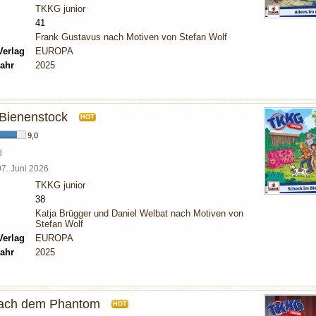
TKKG junior
41
Frank Gustavus nach Motiven von Stefan Wolf
Verlag
EUROPA
ahr
2025
Bienenstock
HOT
9,0
d
07. Juni 2026
TKKG junior
38
Katja Brügger und Daniel Welbat nach Motiven von
Stefan Wolf
Verlag
EUROPA
ahr
2025
nach dem Phantom
HOT