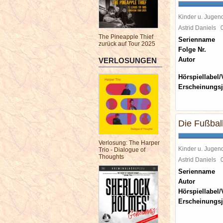
Kinder u. Jugen
Astrid Daniels
The Pineapple Thief
Serienname
zurück auf Tour 2025
Folge Nr.
Autor
VERLOSUNGEN
Hörspiellabel/
Erscheinungsj
Die Fußbal
Verlosung: The Harper
Kinder u. Jugen
Trio - Dialogue of
Thoughts
Astrid Daniels
Serienname
Autor
Hörspiellabel/
Erscheinungsj