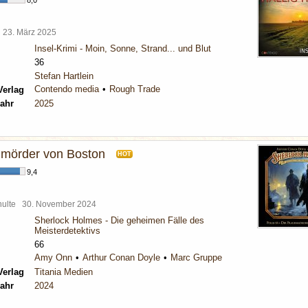
8,0
l
23. März 2025
Insel-Krimi - Moin, Sonne, Strand... und Blut
36
Stefan Hartlein
Contendo media
Rough Trade
Verlag
ahr
2025
mörder von Boston
HOT
9,4
chulte
30. November 2024
Sherlock Holmes - Die geheimen Fälle des
Meisterdetektivs
66
Amy Onn
Arthur Conan Doyle
Marc Gruppe
Verlag
Titania Medien
ahr
2024