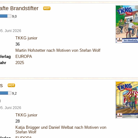
afte Brandstifter
HOT
9,0
05. Juni 2026
TKKG junior
36
Martin Hofstetter nach Motiven von Stefan Wolf
Verlag
EUROPA
ahr
2025
us
HOT
9,2
d
05. Juni 2026
TKKG junior
28
Katja Brügger und Daniel Welbat nach Motiven von
Stefan Wolf