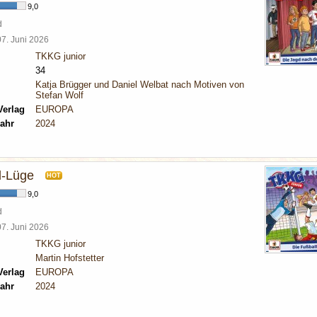
9,0
d
07. Juni 2026
TKKG junior
34
Katja Brügger und Daniel Welbat nach Motiven von
Stefan Wolf
Verlag
EUROPA
ahr
2024
l-Lüge
HOT
9,0
d
07. Juni 2026
TKKG junior
Martin Hofstetter
Verlag
EUROPA
ahr
2024