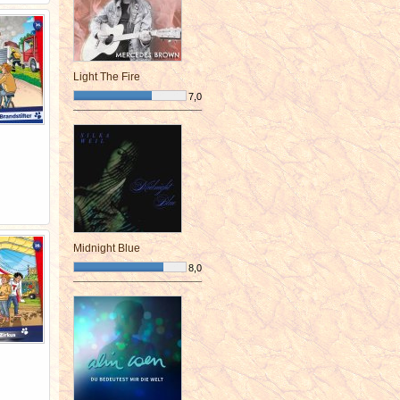
Light The Fire
7,0
¯¯¯¯¯¯¯¯¯¯¯¯¯¯¯¯¯¯¯¯¯¯¯¯
Midnight Blue
8,0
¯¯¯¯¯¯¯¯¯¯¯¯¯¯¯¯¯¯¯¯¯¯¯¯