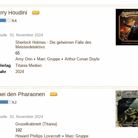
rry Houdini
HOT
8,6
chulte
01. November 2024
Sherlock Holmes - Die geheimen Fälle des
Meisterdetektivs
65
Amy Onn
Marc Gruppe
Arthur Conan Doyle
Verlag
Titania Medien
ahr
2024
bei den Pharaonen
HOT
9,2
chulte
01. November 2024
Gruselkabinett (Titania)
192
Howard Phillips Lovecraft
Marc Gruppe