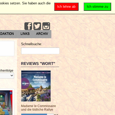
Cookies setzen. Sie haben auch die
Ich lehne ab
Ich stimme zu
DAKTION
LINKS
ARCHIV
Schnellsuche:
REVIEWS "WORT"
ihenfolge
Madame le Commissaire
und die tödliche Rallye