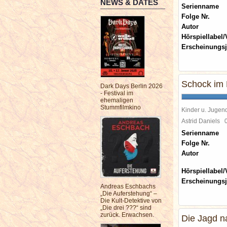
NEWS & DATES
Serienname
Folge Nr.
Autor
Hörspiellabel/
Erscheinungsj
Schock im 
Dark Days Berlin 2026
- Festival im
ehemaligen
Stummfilmkino
Kinder u. Jugen
Astrid Daniels
Serienname
Folge Nr.
Autor
Hörspiellabel/
Erscheinungsj
Andreas Eschbachs
„Die Auferstehung“ –
Die Kult-Detektive von
„Die drei ???“ sind
zurück. Erwachsen.
Die Jagd 