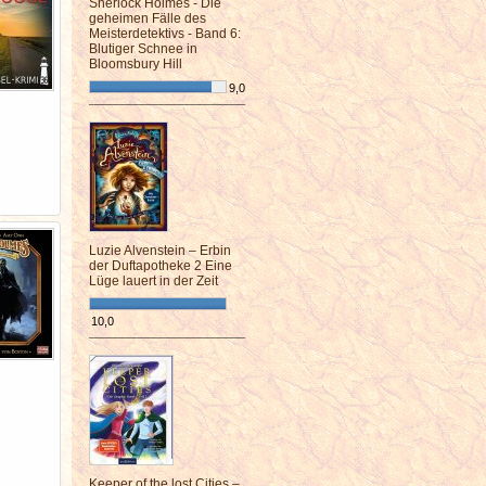
Sherlock Holmes - Die
geheimen Fälle des
Meisterdetektivs - Band 6:
Blutiger Schnee in
Bloomsbury Hill
9,0
¯¯¯¯¯¯¯¯¯¯¯¯¯¯¯¯¯¯¯¯¯¯¯¯
Luzie Alvenstein – Erbin
der Duftapotheke 2 Eine
Lüge lauert in der Zeit
10,0
¯¯¯¯¯¯¯¯¯¯¯¯¯¯¯¯¯¯¯¯¯¯¯¯
Keeper of the lost Cities –