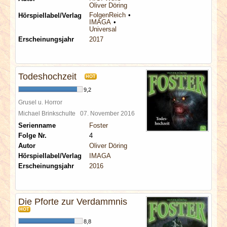
Oliver Döring
FolgenReich
Hörspiellabel/Verlag
IMAGA
Universal
Erscheinungsjahr
2017
Todeshochzeit
HOT
9,2
Grusel u. Horror
Michael Brinkschulte
07. November 2016
Serienname
Foster
Folge Nr.
4
Autor
Oliver Döring
Hörspiellabel/Verlag
IMAGA
Erscheinungsjahr
2016
Die Pforte zur Verdammnis
HOT
8,8