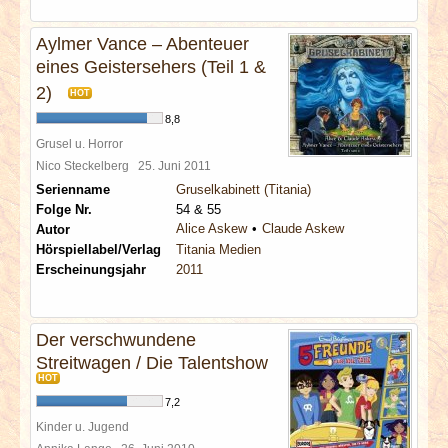
Aylmer Vance – Abenteuer
eines Geistersehers (Teil 1 &
2)
HOT
8,8
Grusel u. Horror
Nico Steckelberg
25. Juni 2011
Serienname
Gruselkabinett (Titania)
Folge Nr.
54 & 55
Alice Askew
Claude Askew
Autor
Hörspiellabel/Verlag
Titania Medien
Erscheinungsjahr
2011
Der verschwundene
Streitwagen / Die Talentshow
HOT
7,2
Kinder u. Jugend