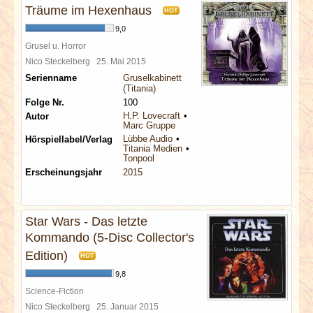
Träume im Hexenhaus
HOT
9,0
Grusel u. Horror
Nico Steckelberg
25. Mai 2015
Serienname
Gruselkabinett
(Titania)
Folge Nr.
100
H.P. Lovecraft
Autor
Marc Gruppe
Lübbe Audio
Hörspiellabel/Verlag
Titania Medien
Tonpool
Erscheinungsjahr
2015
Star Wars - Das letzte
Kommando (5-Disc Collector's
Edition)
HOT
9,8
Science-Fiction
Nico Steckelberg
25. Januar 2015