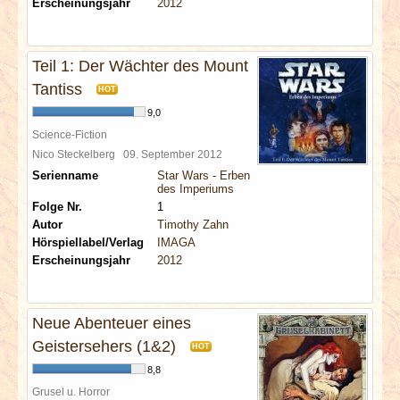
Erscheinungsjahr
2012
Teil 1: Der Wächter des Mount
Tantiss
HOT
9,0
Science-Fiction
Nico Steckelberg
09. September 2012
Serienname
Star Wars - Erben
des Imperiums
Folge Nr.
1
Autor
Timothy Zahn
Hörspiellabel/Verlag
IMAGA
Erscheinungsjahr
2012
Neue Abenteuer eines
Geistersehers (1&2)
HOT
8,8
Grusel u. Horror