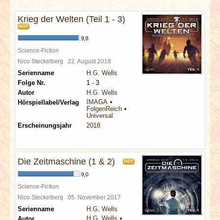
INTERVIEWS
Krieg der Welten (Teil 1 - 3)
HOT
SPECIALS
9,8
Science-Fiction
REDAKTION
Nico Steckelberg
22. August 2018
Serienname
H.G. Wells
LINKS
Folge Nr.
1 - 3
Autor
H.G. Wells
IMAGA
Hörspiellabel/Verlag
ARCHIV
FolgenReich
Universal
Erscheinungsjahr
2018
Die Zeitmaschine (1 & 2)
HOT
9,0
Science-Fiction
Nico Steckelberg
05. November 2017
Serienname
H.G. Wells
H.G. Wells
Autor