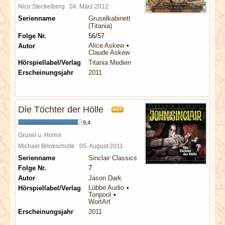
Nico Steckelberg
04. März 2012
Serienname
Gruselkabinett
(Titania)
Folge Nr.
56/57
Alice Askew
Autor
Claude Askew
Hörspiellabel/Verlag
Titania Medien
Erscheinungsjahr
2011
Die Töchter der Hölle
HOT
9,4
Grusel u. Horror
Michael Brinkschulte
05. August 2011
Serienname
Sinclair Classics
Folge Nr.
7
Autor
Jason Dark
Lübbe Audio
Hörspiellabel/Verlag
Tonpool
WortArt
Erscheinungsjahr
2011