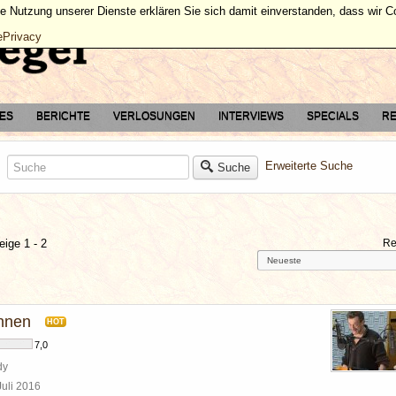
ie Nutzung unserer Dienste erklären Sie sich damit einverstanden, dass wir 
ePrivacy
TES
BERICHTE
VERLOSUNGEN
INTERVIEWS
SPECIALS
RE
Erweiterte Suche
Suche
eige 1 - 2
Re
nnen
HOT
7,0
dy
Juli 2016