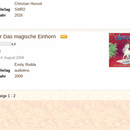
Christian Hussel
Verlag
SWR2
ahr
2016
r Das magische Einhorn
HOT
6,8
d
24. August 2009
Emily Rodda
Verlag
audiolino
ahr
2009
eige 1 - 2