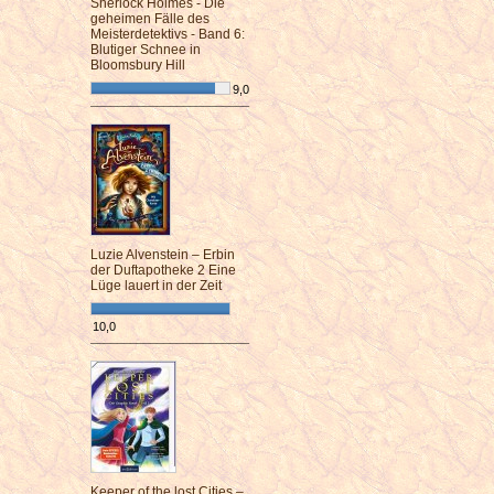
Sherlock Holmes - Die
geheimen Fälle des
Meisterdetektivs - Band 6:
Blutiger Schnee in
Bloomsbury Hill
9,0
¯¯¯¯¯¯¯¯¯¯¯¯¯¯¯¯¯¯¯¯¯¯¯¯
Luzie Alvenstein – Erbin
der Duftapotheke 2 Eine
Lüge lauert in der Zeit
10,0
¯¯¯¯¯¯¯¯¯¯¯¯¯¯¯¯¯¯¯¯¯¯¯¯
Keeper of the lost Cities –