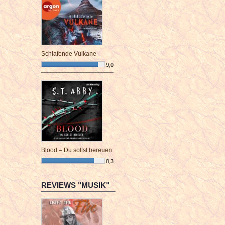
Schlafende Vulkane
9,0
¯¯¯¯¯¯¯¯¯¯¯¯¯¯¯¯¯¯¯¯¯¯¯¯
Blood – Du sollst bereuen
8,3
¯¯¯¯¯¯¯¯¯¯¯¯¯¯¯¯¯¯¯¯¯¯¯¯
REVIEWS "MUSIK"