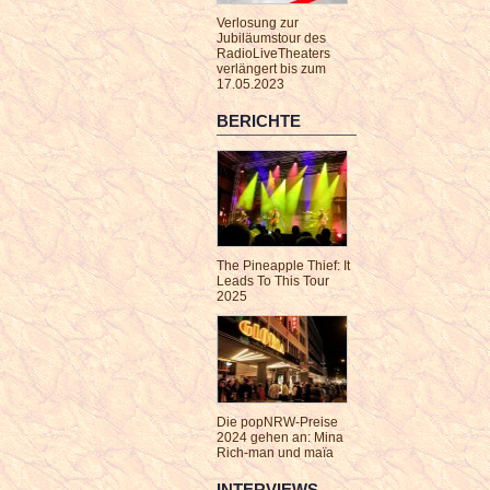
Verlosung zur
Jubiläumstour des
RadioLiveTheaters
verlängert bis zum
17.05.2023
BERICHTE
The Pineapple Thief: It
Leads To This Tour
2025
Die popNRW-Preise
2024 gehen an: Mina
Rich-man und maïa
INTERVIEWS