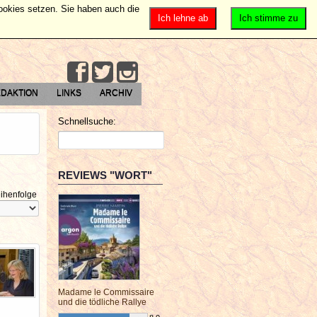
Cookies setzen. Sie haben auch die
Ich lehne ab
Ich stimme zu
DAKTION
LINKS
ARCHIV
Schnellsuche:
REVIEWS "WORT"
ihenfolge
Madame le Commissaire
und die tödliche Rallye