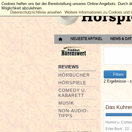
Cookies helfen uns bei der Bereitstellung unseres Online-Angebots. Durch d
Möglichkeit abzulehnen.
Datenschutzrichtlinie ansehen
Weitere Informationen zu Cookies und 
NEUESTE ARTIKEL
NEWS & DA
REVIEWS
Filters
HÖRBÜCHER
2 Ergebnisse - z
HÖRSPIELE
COMEDY U.
KABARETT
MUSIK
Das Kuhre
NON-AUDIO-
TIPPS
Humor u. Come
Ecke Buck
22. 