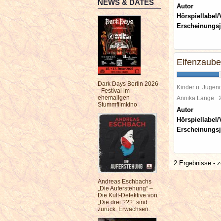
NEWS & DATES
Autor
Hörspiellabel/
Erscheinungsj
Elfenzaube
Dark Days Berlin 2026
Kinder u. Jugen
- Festival im
ehemaligen
Annika Lange
Stummfilmkino
Autor
Hörspiellabel/
Erscheinungsj
2 Ergebnisse - z
Andreas Eschbachs
„Die Auferstehung“ –
Die Kult-Detektive von
„Die drei ???“ sind
zurück. Erwachsen.