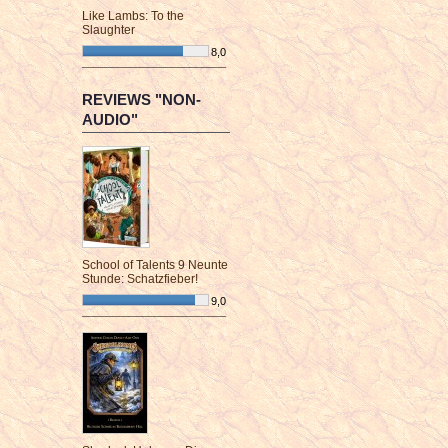
Like Lambs: To the
Slaughter
8,0
¯¯¯¯¯¯¯¯¯¯¯¯¯¯¯¯¯¯¯¯¯¯¯¯
REVIEWS "NON-
AUDIO"
School of Talents 9 Neunte
Stunde: Schatzfieber!
9,0
¯¯¯¯¯¯¯¯¯¯¯¯¯¯¯¯¯¯¯¯¯¯¯¯