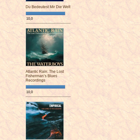
Du Bedeutest Mir Die Welt
10,0
¯¯¯¯¯¯¯¯¯¯¯¯¯¯¯¯¯¯¯¯¯¯¯¯
Atlantic Rain: The Lost
Fisherman’s Blues
Recordings
10,0
¯¯¯¯¯¯¯¯¯¯¯¯¯¯¯¯¯¯¯¯¯¯¯¯