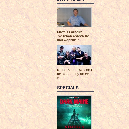
Matthias Arnold:
Zwischen Abenteuer
und Popkultur
Roine Stolt - "We can’t
be stopped by an evil
virus!"
SPECIALS