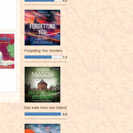
8,0
¯¯¯¯¯¯¯¯¯¯¯¯¯¯¯¯¯¯¯¯¯¯¯¯
Forgetting You: Hunters
7,3
¯¯¯¯¯¯¯¯¯¯¯¯¯¯¯¯¯¯¯¯¯¯¯¯
Das kalte Herz von Oxford
9,8
¯¯¯¯¯¯¯¯¯¯¯¯¯¯¯¯¯¯¯¯¯¯¯¯