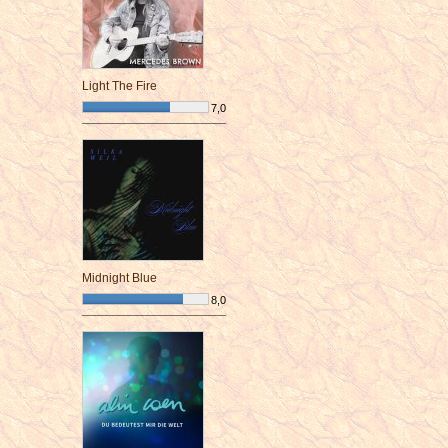
Light The Fire
7,0
¯¯¯¯¯¯¯¯¯¯¯¯¯¯¯¯¯¯¯¯¯¯¯¯
Midnight Blue
8,0
¯¯¯¯¯¯¯¯¯¯¯¯¯¯¯¯¯¯¯¯¯¯¯¯