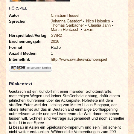
INTERVIEWS
HÖRSPIEL
Autor
Christian Hussel
SPECIALS
Johanna Gastdorf
Nico Holonics
Sprecher
Thomas Sarbacher
Claudia Jahn
Martin Rentzsch
u.v.m.
REDAKTION
Hörspiellabel/Verlag
SWR2
Erscheinungsjahr
2016
Format
Radio
LINKS
Anzahl Medien
1
Internetlink
http://www.swr.de/swr2/hoerspiel
ARCHIV
Rückentext
Gautzsch ist ein Kuhdorf mit einer maroden Schotterstraße,
matschigen Wegen und keiner Straßenbeleuchtung, dafür einem
jährlichen Kuhrennen über die Ackerpiste. Nofretete mit dem
straffen Euter wird der Liebling von Mister Li aus Singapur, der
übers Internet auf das in Deutschland einmalige Dorfhappening
aufmerksam wurde und per Livestream die Welt daran teilhaben
lassen will. Schnell sind Verträge ausgehandelt und noch schneller
treibt Li in der Spree.
Li besaß in Asien ein Spielcasino-Imperium und sein Tod scheint
nicht weiter erstaunlich. Während die Vorbereitungen zum 299.