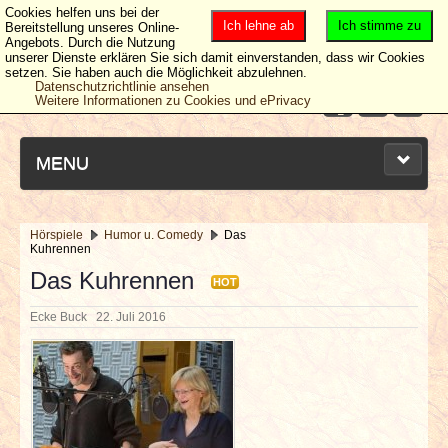
Cookies helfen uns bei der
Ich lehne ab
Ich stimme zu
Bereitstellung unseres Online-
Angebots. Durch die Nutzung
unserer Dienste erklären Sie sich damit einverstanden, dass wir Cookies
setzen. Sie haben auch die Möglichkeit abzulehnen.
Datenschutzrichtlinie ansehen
Weitere Informationen zu Cookies und ePrivacy
MENU
Hörspiele
Humor u. Comedy
Das
Kuhrennen
NEUESTE ARTIKEL
Das Kuhrennen
HOT
NEWS & DATES
Ecke Buck
22. Juli 2016
BERICHTE
VERLOSUNGEN