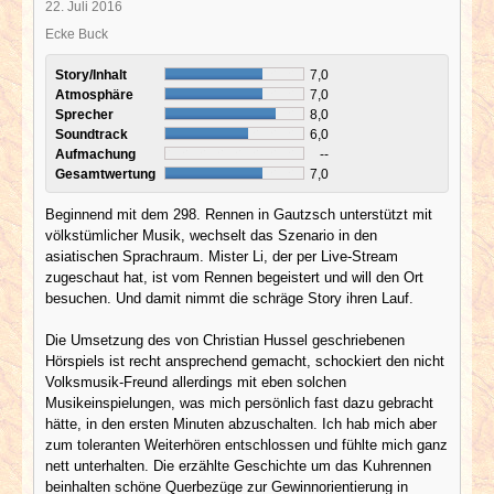
22. Juli 2016
Ecke Buck
Story/Inhalt
7,0
Atmosphäre
7,0
Sprecher
8,0
Soundtrack
6,0
Aufmachung
--
Gesamtwertung
7,0
Beginnend mit dem 298. Rennen in Gautzsch unterstützt mit
völkstümlicher Musik, wechselt das Szenario in den
asiatischen Sprachraum. Mister Li, der per Live-Stream
zugeschaut hat, ist vom Rennen begeistert und will den Ort
besuchen. Und damit nimmt die schräge Story ihren Lauf.
Die Umsetzung des von Christian Hussel geschriebenen
Hörspiels ist recht ansprechend gemacht, schockiert den nicht
Volksmusik-Freund allerdings mit eben solchen
Musikeinspielungen, was mich persönlich fast dazu gebracht
hätte, in den ersten Minuten abzuschalten. Ich hab mich aber
zum toleranten Weiterhören entschlossen und fühlte mich ganz
nett unterhalten. Die erzählte Geschichte um das Kuhrennen
beinhalten schöne Querbezüge zur Gewinnorientierung in