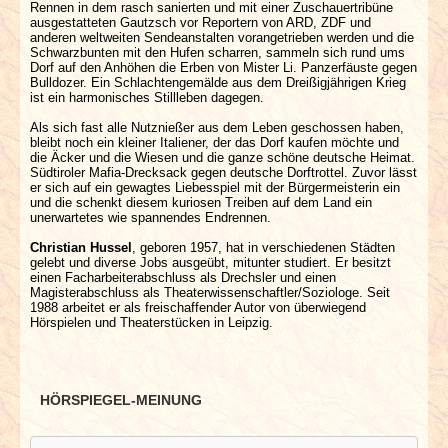
Rennen in dem rasch sanierten und mit einer Zuschauertribüne
ausgestatteten Gautzsch vor Reportern von ARD, ZDF und
anderen weltweiten Sendeanstalten vorangetrieben werden und die
Schwarzbunten mit den Hufen scharren, sammeln sich rund ums
Dorf auf den Anhöhen die Erben von Mister Li. Panzerfäuste gegen
Bulldozer. Ein Schlachtengemälde aus dem Dreißigjährigen Krieg
ist ein harmonisches Stillleben dagegen.
Als sich fast alle Nutznießer aus dem Leben geschossen haben,
bleibt noch ein kleiner Italiener, der das Dorf kaufen möchte und
die Äcker und die Wiesen und die ganze schöne deutsche Heimat.
Südtiroler Mafia-Drecksack gegen deutsche Dorftrottel. Zuvor lässt
er sich auf ein gewagtes Liebesspiel mit der Bürgermeisterin ein
und die schenkt diesem kuriosen Treiben auf dem Land ein
unerwartetes wie spannendes Endrennen.
Christian Hussel
, geboren 1957, hat in verschiedenen Städten
gelebt und diverse Jobs ausgeübt, mitunter studiert. Er besitzt
einen Facharbeiterabschluss als Drechsler und einen
Magisterabschluss als Theaterwissenschaftler/Soziologe. Seit
1988 arbeitet er als freischaffender Autor von überwiegend
Hörspielen und Theaterstücken in Leipzig.
HÖRSPIEGEL-MEINUNG