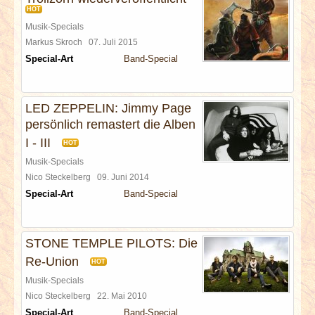
HOT
Musik-Specials
Markus Skroch
07. Juli 2015
Special-Art
Band-Special
LED ZEPPELIN: Jimmy Page
persönlich remastert die Alben
I - III
HOT
Musik-Specials
Nico Steckelberg
09. Juni 2014
Special-Art
Band-Special
STONE TEMPLE PILOTS: Die
Re-Union
HOT
Musik-Specials
Nico Steckelberg
22. Mai 2010
Special-Art
Band-Special