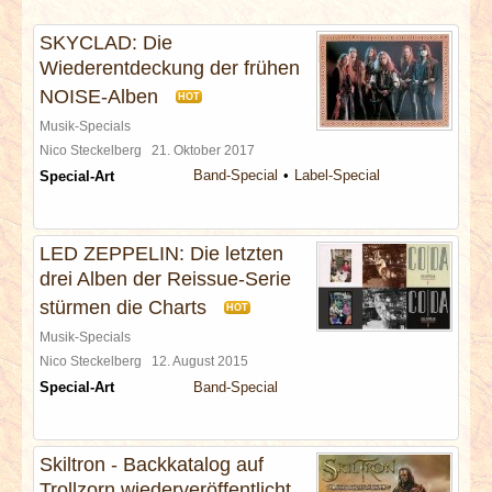
INTERVIEWS
SKYCLAD: Die
Wiederentdeckung der frühen
SPECIALS
NOISE-Alben
HOT
REDAKTION
Musik-Specials
Nico Steckelberg
21. Oktober 2017
Band-Special
Label-Special
Special-Art
LINKS
ARCHIV
LED ZEPPELIN: Die letzten
drei Alben der Reissue-Serie
stürmen die Charts
HOT
Musik-Specials
Nico Steckelberg
12. August 2015
Special-Art
Band-Special
Skiltron - Backkatalog auf
Trollzorn wiederveröffentlicht