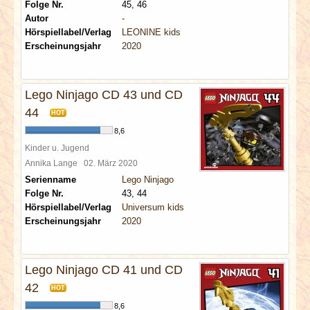
Folge Nr.
45, 46
Autor
-
Hörspiellabel/Verlag
LEONINE kids
Erscheinungsjahr
2020
Lego Ninjago CD 43 und CD
44
HOT
8,6
Kinder u. Jugend
Annika Lange
02. März 2020
Serienname
Lego Ninjago
Folge Nr.
43, 44
Hörspiellabel/Verlag
Universum kids
Erscheinungsjahr
2020
Lego Ninjago CD 41 und CD
42
HOT
8,6