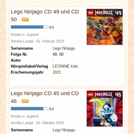
INTERVIEWS
Lego Ninjago CD 49 und CD
SPECIALS
50
HOT
8,6
REDAKTION
Kinder u. Jugend
Annika Lange
01. Februar 2021
Serienname
Lego Ninjago
LINKS
Folge Nr.
49, 50
Autor
-
ARCHIV
Hörspiellabel/Verlag
LEONINE kids
Erscheinungsjahr
2021
Lego Ninjago CD 45 und CD
46
HOT
8,6
Kinder u. Jugend
Annika Lange
03. Oktober 2020
Serienname
Lego Ninjago