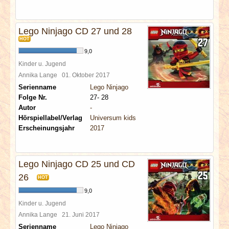
Lego Ninjago CD 27 und 28
HOT
9,0
Kinder u. Jugend
Annika Lange
01. Oktober 2017
Serienname
Lego Ninjago
Folge Nr.
27- 28
Autor
-
Hörspiellabel/Verlag
Universum kids
Erscheinungsjahr
2017
Lego Ninjago CD 25 und CD
26
HOT
9,0
Kinder u. Jugend
Annika Lange
21. Juni 2017
Serienname
Lego Ninjago