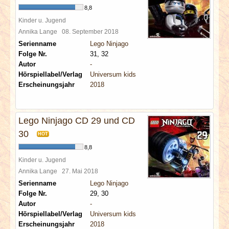
8,8
Kinder u. Jugend
Annika Lange
08. September 2018
Serienname
Lego Ninjago
Folge Nr.
31, 32
Autor
-
Hörspiellabel/Verlag
Universum kids
Erscheinungsjahr
2018
Lego Ninjago CD 29 und CD
30
HOT
8,8
Kinder u. Jugend
Annika Lange
27. Mai 2018
Serienname
Lego Ninjago
Folge Nr.
29, 30
Autor
-
Hörspiellabel/Verlag
Universum kids
Erscheinungsjahr
2018