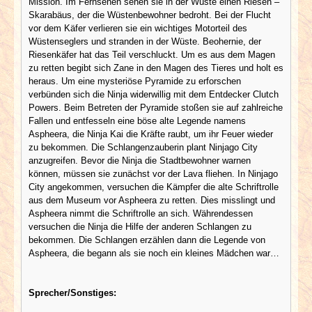
Mission. Im Fernsehen sehen sie in der Wüste einen Riesen –
Skarabäus, der die Wüstenbewohner bedroht. Bei der Flucht
vor dem Käfer verlieren sie ein wichtiges Motorteil des
Wüstenseglers und stranden in der Wüste. Beohernie, der
Riesenkäfer hat das Teil verschluckt. Um es aus dem Magen
zu retten begibt sich Zane in den Magen des Tieres und holt es
heraus. Um eine mysteriöse Pyramide zu erforschen
verbünden sich die Ninja widerwillig mit dem Entdecker Clutch
Powers. Beim Betreten der Pyramide stoßen sie auf zahlreiche
Fallen und entfesseln eine böse alte Legende namens
Aspheera, die Ninja Kai die Kräfte raubt, um ihr Feuer wieder
zu bekommen. Die Schlangenzauberin plant Ninjago City
anzugreifen. Bevor die Ninja die Stadtbewohner warnen
können, müssen sie zunächst vor der Lava fliehen. In Ninjago
City angekommen, versuchen die Kämpfer die alte Schriftrolle
aus dem Museum vor Aspheera zu retten. Dies misslingt und
Aspheera nimmt die Schriftrolle an sich. Währendessen
versuchen die Ninja die Hilfe der anderen Schlangen zu
bekommen. Die Schlangen erzählen dann die Legende von
Aspheera, die begann als sie noch ein kleines Mädchen war…
Sprecher/Sonstiges: