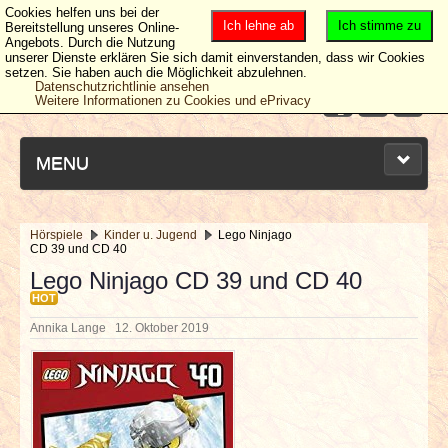
Cookies helfen uns bei der
Ich lehne ab
Ich stimme zu
Bereitstellung unseres Online-
Angebots. Durch die Nutzung
unserer Dienste erklären Sie sich damit einverstanden, dass wir Cookies
setzen. Sie haben auch die Möglichkeit abzulehnen.
Datenschutzrichtlinie ansehen
Weitere Informationen zu Cookies und ePrivacy
MENU
Hörspiele
Kinder u. Jugend
Lego Ninjago
CD 39 und CD 40
NEUESTE ARTIKEL
Lego Ninjago CD 39 und CD 40
HOT
NEWS & DATES
Annika Lange
12. Oktober 2019
BERICHTE
VERLOSUNGEN