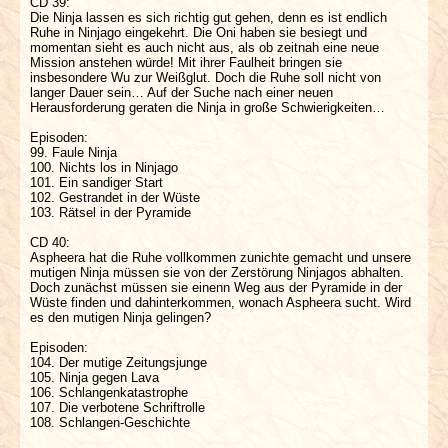
CD 39:
Die Ninja lassen es sich richtig gut gehen, denn es ist endlich
Ruhe in Ninjago eingekehrt. Die Oni haben sie besiegt und
momentan sieht es auch nicht aus, als ob zeitnah eine neue
Mission anstehen würde! Mit ihrer Faulheit bringen sie
insbesondere Wu zur Weißglut. Doch die Ruhe soll nicht von
langer Dauer sein… Auf der Suche nach einer neuen
Herausforderung geraten die Ninja in große Schwierigkeiten…
Episoden:
99. Faule Ninja
100. Nichts los in Ninjago
101. Ein sandiger Start
102. Gestrandet in der Wüste
103. Rätsel in der Pyramide
CD 40:
Aspheera hat die Ruhe vollkommen zunichte gemacht und unsere
mutigen Ninja müssen sie von der Zerstörung Ninjagos abhalten.
Doch zunächst müssen sie einenn Weg aus der Pyramide in der
Wüste finden und dahinterkommen, wonach Aspheera sucht. Wird
es den mutigen Ninja gelingen?
Episoden:
104. Der mutige Zeitungsjunge
105. Ninja gegen Lava
106. Schlangenkatastrophe
107. Die verbotene Schriftrolle
108. Schlangen-Geschichte