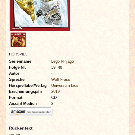
INTERVIEWS
SPECIALS
REDAKTION
LINKS
HÖRSPIEL
Serienname
Lego Ninjago
ARCHIV
Folge Nr.
39, 40
Autor
-
Sprecher
Wolf Frass
Hörspiellabel/Verlag
Universum kids
Erscheinungsjahr
2019
Format
CD
Anzahl Medien
2
Rückentext