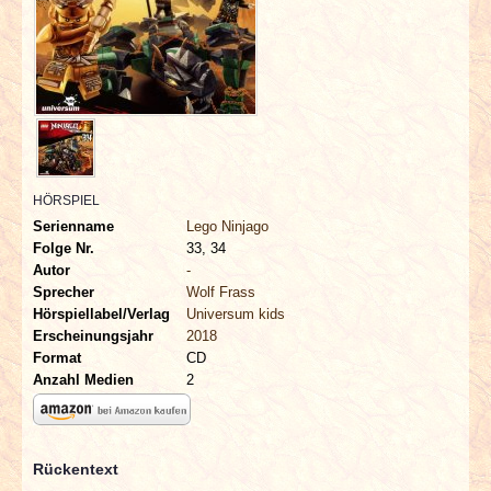
INTERVIEWS
SPECIALS
REDAKTION
LINKS
HÖRSPIEL
Serienname
Lego Ninjago
ARCHIV
Folge Nr.
33, 34
Autor
-
Sprecher
Wolf Frass
Hörspiellabel/Verlag
Universum kids
Erscheinungsjahr
2018
Format
CD
Anzahl Medien
2
Rückentext