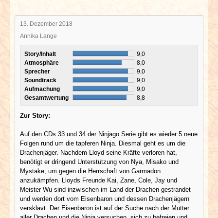
13. Dezember 2018
Annika Lange
Story/Inhalt
9,0
Atmosphäre
8,0
Sprecher
9,0
Soundtrack
9,0
Aufmachung
9,0
Gesamtwertung
8,8
Zur Story:
Auf den CDs 33 und 34 der Ninjago Serie gibt es wieder 5 neue
Folgen rund um die tapferen Ninja. Diesmal geht es um die
Drachenjäger. Nachdem Lloyd seine Kräfte verloren hat,
benötigt er dringend Unterstützung von Nya, Misako und
Mystake, um gegen die Herrschaft von Garmadon
anzukämpfen. Lloyds Freunde Kai, Zane, Cole, Jay und
Meister Wu sind inzwischen im Land der Drachen gestrandet
und werden dort vom Eisenbaron und dessen Drachenjägern
versklavt. Der Eisenbaron ist auf der Suche nach der Mutter
aller Drachen und die Ninja versuchen, sich zu befreien und