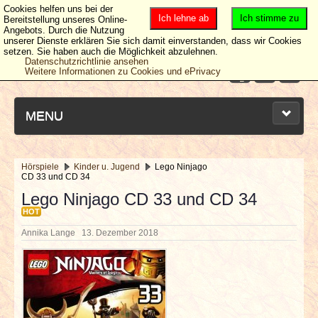
Cookies helfen uns bei der
Ich lehne ab
Ich stimme zu
Bereitstellung unseres Online-
Angebots. Durch die Nutzung
unserer Dienste erklären Sie sich damit einverstanden, dass wir Cookies
setzen. Sie haben auch die Möglichkeit abzulehnen.
Datenschutzrichtlinie ansehen
Weitere Informationen zu Cookies und ePrivacy
MENU
Hörspiele
Kinder u. Jugend
Lego Ninjago
CD 33 und CD 34
NEUESTE ARTIKEL
Lego Ninjago CD 33 und CD 34
HOT
NEWS & DATES
Annika Lange
13. Dezember 2018
BERICHTE
VERLOSUNGEN