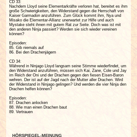
CD 33:
Nachdem Lloyd seine Elementarkräfte verloren hat, bereitet es ihm
große Schwierigkeiten, den Widerstand gegen die Herrschaft von
Kaiser Garmadon anzuführen. Zum Glück kommt ihm, Nya und
Misako die Elementar-Allianz unerwartet zur Hilfe und auch
Mystake steht ihnen mit gutem Rat zur Seite. Doch was ist mit
den anderen Ninja passiert? Werden sie sich wieder vereinen
können?
Episoden:
85. Gib niemals auf
86. Bei den Drachenjägern
CD 34:
Während in Ninjago Lloyd langsam seine Stimme wiederfindet, um
den Widerstand anzuführen, müssen sich Kai, Zane, Cole und Jay
im Reich der Oni und der Drachen gegen den fiesen Eisen-Baron
wehren. Der ist auf der Jagd nach der Mutter aller Drachen. Wird
der Widerstand in Ninjago gelingen? Und werden die vier Ninja den
Drachen helfen können?
Episoden:
87. Drachen anlocken
88. Wie man einen Drachen baut
89. Vertrauen
HÖRSPIEGEL-MEINUNG