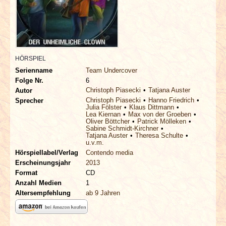
INTERVIEWS
SPECIALS
REDAKTION
HÖRSPIEL
Serienname
Team Undercover
Folge Nr.
6
LINKS
Christoph Piasecki
Tatjana Auster
Autor
Christoph Piasecki
Hanno Friedrich
Sprecher
Julia Fölster
Klaus Dittmann
ARCHIV
Lea Kiernan
Max von der Groeben
Oliver Böttcher
Patrick Mölleken
Sabine Schmidt-Kirchner
Tatjana Auster
Theresa Schulte
u.v.m.
Hörspiellabel/Verlag
Contendo media
Erscheinungsjahr
2013
Format
CD
Anzahl Medien
1
Altersempfehlung
ab 9 Jahren