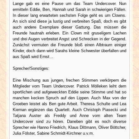
Lange gab es eine Pause um das Team Undercover. Nun
ermitteln Eddie, Ben, Hannah und Sarah in schwierigen Fällen.
In dieser lang erwarteten sechsten Folge geht es um Clowns.
An sich sind diese ja lustig und verbreiten Spaß, doch es gibt
auch andere Exemplare dieser Gattung. Das müssen die
Freunde hautnah erleben. Ein Clown mit gruseligem Lachen
und drei Augen verbreitet Angst und Schrecken in der Gegend.
Zunächst vermuten die Freunde bloß einen Albtraum einiger
Kinder, doch dann wird Sarahs kleine Schwester überfallen und
aus Spaß wird Ernst…
Sprecher/Sonstiges:
Eine Mischung aus jungen, frechen Stimmen verkörpern die
Mitglieder vom Team Undercover. Patrick Mölleken leiht dem
sportlichen und aufgeweckten Eddie seine Stimme und hat so
manchen kecken Spruch auf den Lippen. Auch Max von der
Groeben leistet als Ben gute Arbeit. Theresa Schulte und Lea
Kiernan ergänzen das Quartett. Auch Christoph Piasecki und
Tatjana Auster als Freddy und Anne vom alten Team
Undercover sind zu hören. Daneben gibt es noch diverse
Sprecher wie Hanno Friedrich, Klaus Dittmann, Oliver Böttcher,
Julia Fölster, Sabine Schmidt-Kirchner u.v.m.