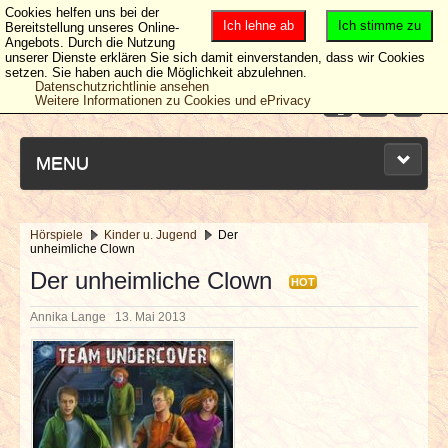
Cookies helfen uns bei der
Ich lehne ab
Ich stimme zu
Bereitstellung unseres Online-
Angebots. Durch die Nutzung
unserer Dienste erklären Sie sich damit einverstanden, dass wir Cookies
setzen. Sie haben auch die Möglichkeit abzulehnen.
Datenschutzrichtlinie ansehen
Weitere Informationen zu Cookies und ePrivacy
MENU
Hörspiele
Kinder u. Jugend
Der
unheimliche Clown
NEUESTE ARTIKEL
Der unheimliche Clown
HOT
NEWS & DATES
Annika Lange
13. Mai 2013
BERICHTE
VERLOSUNGEN