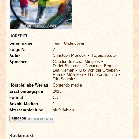
INTERVIEWS
SPECIALS
REDAKTION
HÖRSPIEL
Serienname
Team Undercover
Folge Nr.
7
LINKS
Christoph Piasecki
Tatjana Auster
Autor
Claudia Urbschat-Mingues
Sprecher
Detlef Bierstedt
Johannes Berenz
ARCHIV
Lea Kiernan
Max von der Groeben
Patrick Mölleken
Theresa Schulte
Tilo Schmitz
Hörspiellabel/Verlag
Contendo media
Erscheinungsjahr
2013
Format
CD
Anzahl Medien
1
Altersempfehlung
ab 9 Jahren
Rückentext