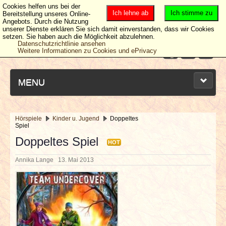
Cookies helfen uns bei der
Ich lehne ab
Ich stimme zu
Bereitstellung unseres Online-
Angebots. Durch die Nutzung
unserer Dienste erklären Sie sich damit einverstanden, dass wir Cookies
setzen. Sie haben auch die Möglichkeit abzulehnen.
Datenschutzrichtlinie ansehen
Weitere Informationen zu Cookies und ePrivacy
MENU
Hörspiele
Kinder u. Jugend
Doppeltes
Spiel
NEUESTE ARTIKEL
Doppeltes Spiel
HOT
NEWS & DATES
Annika Lange
13. Mai 2013
BERICHTE
VERLOSUNGEN