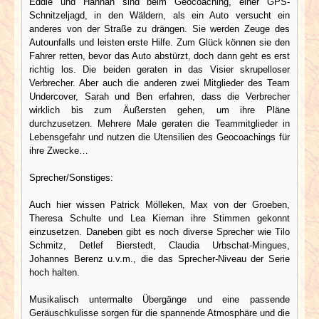
Eddie und Hannah sind beim Geocoaching, einer GPS-
Schnitzeljagd, in den Wäldern, als ein Auto versucht ein
anderes von der Straße zu drängen. Sie werden Zeuge des
Autounfalls und leisten erste Hilfe. Zum Glück können sie den
Fahrer retten, bevor das Auto abstürzt, doch dann geht es erst
richtig los. Die beiden geraten in das Visier skrupelloser
Verbrecher. Aber auch die anderen zwei Mitglieder des Team
Undercover, Sarah und Ben erfahren, dass die Verbrecher
wirklich bis zum Äußersten gehen, um ihre Pläne
durchzusetzen. Mehrere Male geraten die Teammitglieder in
Lebensgefahr und nutzen die Utensilien des Geocoachings für
ihre Zwecke…
Sprecher/Sonstiges:
Auch hier wissen Patrick Mölleken, Max von der Groeben,
Theresa Schulte und Lea Kiernan ihre Stimmen gekonnt
einzusetzen. Daneben gibt es noch diverse Sprecher wie Tilo
Schmitz, Detlef Bierstedt, Claudia Urbschat-Mingues,
Johannes Berenz u.v.m., die das Sprecher-Niveau der Serie
hoch halten.
Musikalisch untermalte Übergänge und eine passende
Geräuschkulisse sorgen für die spannende Atmosphäre und die