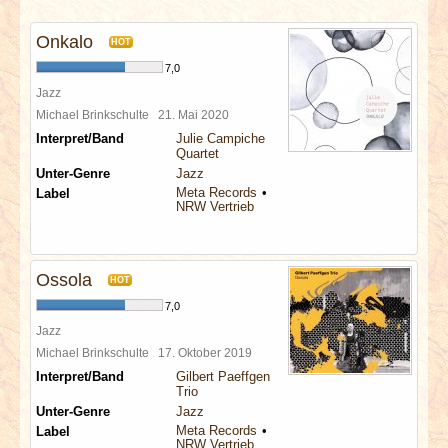
INTERVIEWS
Onkalo
HOT
SPECIALS
7,0
Jazz
REDAKTION
Michael Brinkschulte
21. Mai 2020
Interpret/Band
Julie Campiche
Quartet
LINKS
Unter-Genre
Jazz
Meta Records
Label
NRW Vertrieb
ARCHIV
Ossola
HOT
7,0
Jazz
Michael Brinkschulte
17. Oktober 2019
Interpret/Band
Gilbert Paeffgen
Trio
Unter-Genre
Jazz
Meta Records
Label
NRW Vertrieb