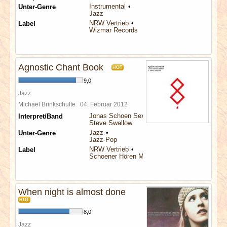
Instrumental
Unter-Genre
Jazz
NRW Vertrieb
Label
Wizmar Records
Agnostic Chant Book
HOT
9,0
Jazz
Michael Brinkschulte
04. Februar 2012
Jonas Schoen Sextet
Interpret/Band
Steve Swallow
Jazz
Unter-Genre
Jazz-Pop
NRW Vertrieb
Label
Schoener Hören Music
When night is almost done
HOT
8,0
Jazz