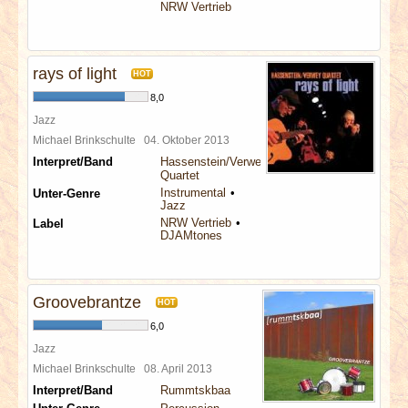
NRW Vertrieb
rays of light
HOT
8,0
Jazz
Michael Brinkschulte
04. Oktober 2013
Interpret/Band
Hassenstein/Verwey
Quartet
Instrumental
Unter-Genre
Jazz
NRW Vertrieb
Label
DJAMtones
Groovebrantze
HOT
6,0
Jazz
Michael Brinkschulte
08. April 2013
Interpret/Band
Rummtskbaa