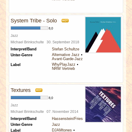
System Tribe - Solo
HOT
8,0
Jazz
Michael Brinkschulte
30. September 2018
Interpret/Band
Stefan Schultze
Alternative Jazz
Unter-Genre
Avant-Garde-Jazz
WhyPlayJazz
Label
NRW Vertrieb
Textures
HOT
8,0
Jazz
Michael Brinkschulte
07. November 2014
Interpret/Band
Hassenstein/Friesen/Lijbaart
Unter-Genre
Jazz
DJAMtones
Label