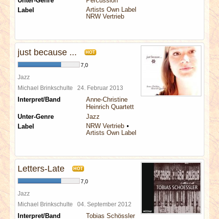
Unter-Genre
Percussion
Artists Own Label
Label
NRW Vertrieb
just because ...
HOT
7,0
Jazz
Michael Brinkschulte
24. Februar 2013
Interpret/Band
Anne-Christine
Heinrich Quartett
Unter-Genre
Jazz
NRW Vertrieb
Label
Artists Own Label
Letters-Late
HOT
7,0
Jazz
Michael Brinkschulte
04. September 2012
Interpret/Band
Tobias Schössler