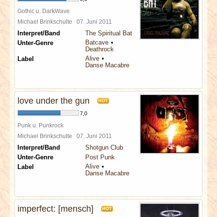
Gothic u. DarkWave
Michael Brinkschulte
07. Juni 2011
Interpret/Band
The Spiritual Bat
Batcave
Unter-Genre
Deathrock
Alive
Label
Danse Macabre
love under the gun
HOT
7,0
Punk u. Punkrock
Michael Brinkschulte
07. Juni 2011
Interpret/Band
Shotgun Club
Unter-Genre
Post Punk
Alive
Label
Danse Macabre
imperfect: [mensch]
HOT