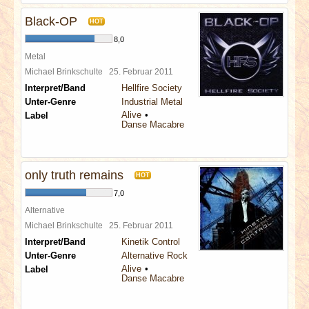
Black-OP
HOT
8,0
Metal
Michael Brinkschulte
25. Februar 2011
Interpret/Band
Hellfire Society
Unter-Genre
Industrial Metal
Alive
Label
Danse Macabre
only truth remains
HOT
7,0
Alternative
Michael Brinkschulte
25. Februar 2011
Interpret/Band
Kinetik Control
Unter-Genre
Alternative Rock
Alive
Label
Danse Macabre