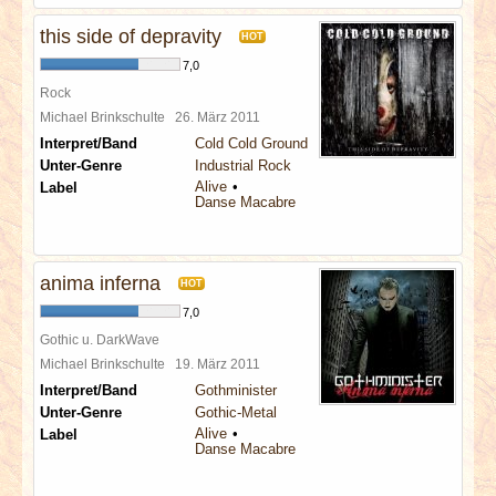
this side of depravity
HOT
7,0
Rock
Michael Brinkschulte
26. März 2011
Interpret/Band
Cold Cold Ground
Unter-Genre
Industrial Rock
Alive
Label
Danse Macabre
anima inferna
HOT
7,0
Gothic u. DarkWave
Michael Brinkschulte
19. März 2011
Interpret/Band
Gothminister
Unter-Genre
Gothic-Metal
Alive
Label
Danse Macabre