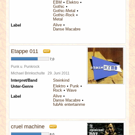
EBM
Elektro
Gothic
Gothic-Metal
Gothic-Rock
Metal
Alive
Label
Danse Macabre
Etappe 011
HOT
7,0
Punk u. Punkrock
Michael Brinkschulte
29. Juni 2011
Interpret/Band
Steinkind
Elektro
Punk
Unter-Genre
Rock
Wave
Alive
Label
Danse Macabre
fubAk entertainment
cruel machine
HOT
8,0