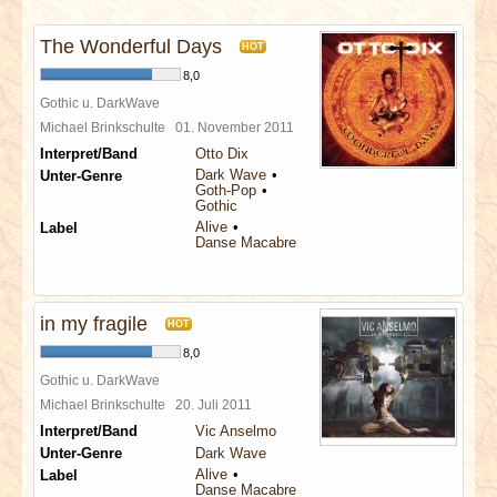
INTERVIEWS
The Wonderful Days
HOT
SPECIALS
8,0
Gothic u. DarkWave
REDAKTION
Michael Brinkschulte
01. November 2011
Interpret/Band
Otto Dix
Dark Wave
Unter-Genre
LINKS
Goth-Pop
Gothic
Alive
Label
ARCHIV
Danse Macabre
in my fragile
HOT
8,0
Gothic u. DarkWave
Michael Brinkschulte
20. Juli 2011
Interpret/Band
Vic Anselmo
Unter-Genre
Dark Wave
Alive
Label
Danse Macabre