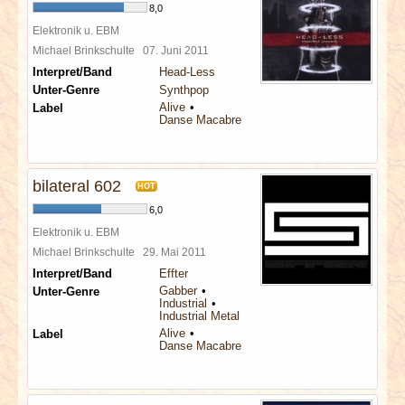
8,0
Elektronik u. EBM
Michael Brinkschulte
07. Juni 2011
Interpret/Band
Head-Less
Unter-Genre
Synthpop
Alive
Label
Danse Macabre
bilateral 602
HOT
6,0
Elektronik u. EBM
Michael Brinkschulte
29. Mai 2011
Interpret/Band
Effter
Gabber
Unter-Genre
Industrial
Industrial Metal
Alive
Label
Danse Macabre