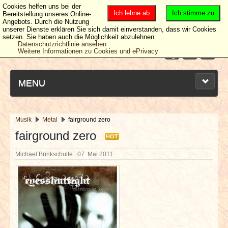
Cookies helfen uns bei der
Ich lehne ab
Ich stimme zu
Bereitstellung unseres Online-
Angebots. Durch die Nutzung
unserer Dienste erklären Sie sich damit einverstanden, dass wir Cookies
setzen. Sie haben auch die Möglichkeit abzulehnen.
Datenschutzrichtlinie ansehen
Weitere Informationen zu Cookies und ePrivacy
MENU
Musik
Metal
fairground zero
NEUESTE ARTIKEL
fairground zero
HOT
Michael Brinkschulte
07. Mai 2011
NEWS & DATES
BERICHTE
VERLOSUNGEN