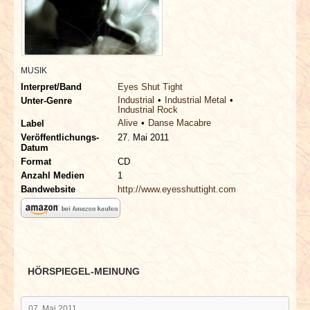
INTERVIEWS
SPECIALS
MUSIK
REDAKTION
Interpret/Band
Eyes Shut Tight
Industrial
Industrial Metal
Unter-Genre
Industrial Rock
LINKS
Alive
Danse Macabre
Label
Veröffentlichungs-
27. Mai 2011
Datum
ARCHIV
Format
CD
Anzahl Medien
1
Bandwebsite
http://www.eyesshuttight.com
HÖRSPIEGEL-MEINUNG
07. Mai 2011